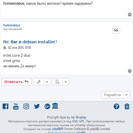
о
fomistoklus
, какое было железо? время задержки?
б
щ
е
н
и
е
fomistoklus
Заглянувший
Re: баг в debian-installer?
С
02 янв 2013, 01:18
о
о
intel core 2 duo
б
intel gma
щ
е
не менее 2х минут
н
и
е
Ответить
Перейти
ProLight Style by
Ian Bradley
Материалы портала распространяются под GNU GPL. При использовании любых
материалов портала ссылка на Linux.by обязательна
Создано на основе
phpBB
® Forum Software © phpBB Limited
Русская поддержка phpBB