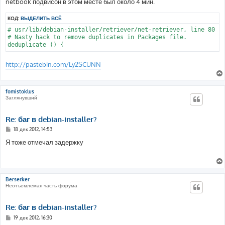
netbook подвисон в этом месте был около 4 мин.
КОД:
ВЫДЕЛИТЬ ВСЁ
# usr/lib/debian-installer/retriever/net-retriever, line 80

# Nasty hack to remove duplicates in Packages file.

http://pastebin.com/Ly2SCUNN
fomistoklus
Заглянувший
Re: баг в debian-installer?
С
18 дек 2012, 14:53
о
о
Я тоже отмечал задержку
б
щ
е
н
и
е
Berserker
Неотъемлемая часть форума
Re: баг в debian-installer?
С
19 дек 2012, 16:30
о