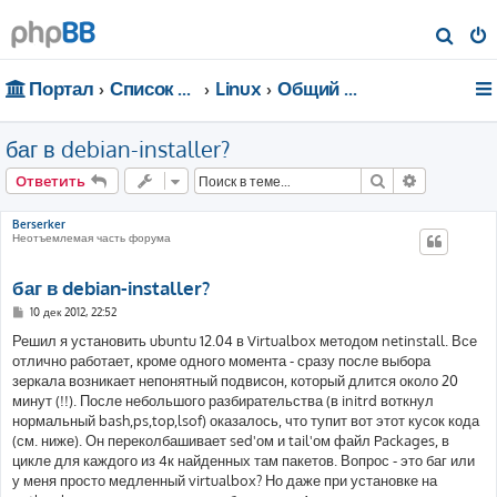
П
о
Портал
Список форумов
Linux
Общий форум
и
с
баг в debian-installer?
к
Поиск
Расширен
Ответить
Berserker
Неотъемлемая часть форума
баг в debian-installer?
С
10 дек 2012, 22:52
о
о
Решил я установить ubuntu 12.04 в Virtualbox методом netinstall. Все
б
отлично работает, кроме одного момента - сразу после выбора
щ
е
зеркала возникает непонятный подвисон, который длится около 20
н
минут (!!). После небольшого разбирательства (в initrd воткнул
и
е
нормальный bash,ps,top,lsof) оказалось, что тупит вот этот кусок кода
(см. ниже). Он переколбашивает sed'ом и tail'ом файл Packages, в
цикле для каждого из 4к найденных там пакетов. Вопрос - это баг или
у меня просто медленный virtualbox? Но даже при установке на