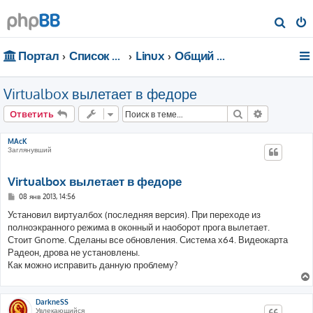
П
о
Портал
Список форумов
Linux
Общий форум
и
с
Virtualbox вылетает в федоре
к
Поиск
Расширен
Ответить
MAcK
Заглянувший
Virtualbox вылетает в федоре
С
08 янв 2013, 14:56
о
о
Установил виртуалбох (последняя версия). При переходе из
б
полноэкранного режима в оконный и наоборот прога вылетает.
щ
е
Стоит Gnome. Сделаны все обновления. Система х64. Видеокарта
н
Радеон, дрова не установлены.
и
е
Как можно исправить данную проблему?
DarkneSS
Увлекающийся