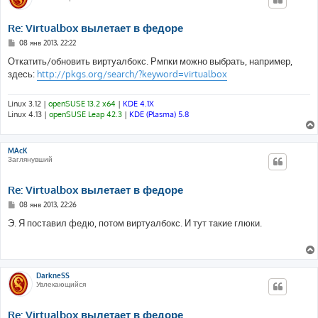
Re: Virtualbox вылетает в федоре
С
08 янв 2013, 22:22
о
о
Откатить/обновить виртуалбокс. Рмпки можно выбрать, например,
б
здесь:
http://pkgs.org/search/?keyword=virtualbox
щ
е
н
и
Linux 3.12 |
openSUSE 13.2 x64
|
KDE 4.1X
е
Linux 4.13 |
openSUSE Leap 42.3
|
KDE (Plasma) 5.8
MAcK
Заглянувший
Re: Virtualbox вылетает в федоре
С
08 янв 2013, 22:26
о
о
Э. Я поставил федю, потом виртуалбокс. И тут такие глюки.
б
щ
е
н
и
е
DarkneSS
Увлекающийся
Re: Virtualbox вылетает в федоре