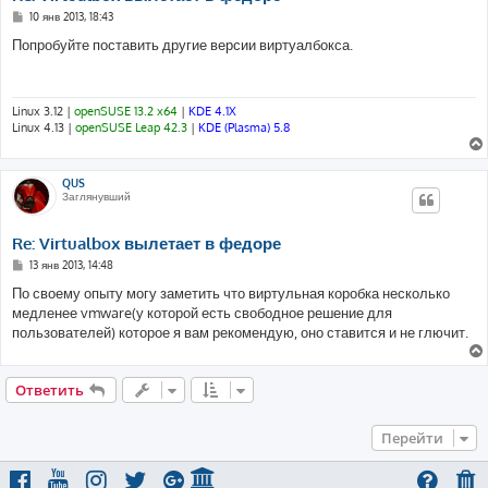
С
10 янв 2013, 18:43
о
о
Попробуйте поставить другие версии виртуалбокса.
б
щ
е
н
и
Linux 3.12 |
openSUSE 13.2 x64
|
KDE 4.1X
е
Linux 4.13 |
openSUSE Leap 42.3
|
KDE (Plasma) 5.8
QUS
Заглянувший
Re: Virtualbox вылетает в федоре
С
13 янв 2013, 14:48
о
о
По своему опыту могу заметить что виртульная коробка несколько
б
медленее vmware(у которой есть свободное решение для
щ
е
пользователей) которое я вам рекомендую, оно ставится и не глючит.
н
и
е
Ответить
Перейти