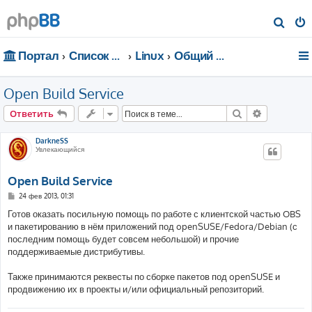
П
о
Портал
Список форумов
Linux
Общий форум
и
с
Open Build Service
к
Поиск
Расширен
Ответить
DarkneSS
Увлекающийся
Open Build Service
С
24 фев 2013, 01:31
о
о
Готов оказать посильную помощь по работе с клиентской частью OBS
б
и пакетированию в нём приложений под openSUSE/Fedora/Debian (с
щ
е
последним помощь будет совсем небольшой) и прочие
н
поддерживаемые дистрибутивы.
и
е
Также принимаются реквесты по сборке пакетов под openSUSE и
продвижению их в проекты и/или официальный репозиторий.