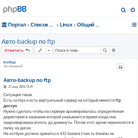
П
о
Портал
Список форумов
Linux
Общий форум
и
с
Авто-backup по ftp
к
Поиск
Расширен
Ответить
KrafDajl
Заглянувший
Авто-backup по ftp
С
27 мар 2013, 15:41
о
о
Ситуация такая.
б
Есть нэтбук и есть виртуальный сервер на который имеется
ftp
щ
е
доступ
.
н
Нужно сделать чтобы на сервере архивировалась определённая
и
е
дериктория в названии которой указывается время когда она
заархивирована вплоть до доминуты. Потом этот архив переносится в
папку на диске.
На нэтбуке должно храниться 432 бэкапа (тоесть бэкапы за