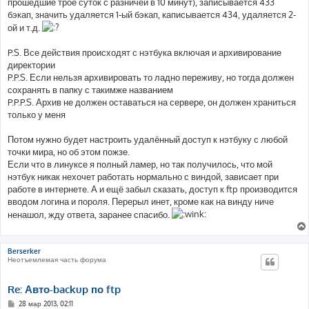
прошедшие трое суток с разничей в 10 минут), записывается 433
бэкап, значить удаляется 1-ый бэкап, каписывается 434, удаляется 2-
ой и т.д.
P.S. Все действия происходят с нэтбука включая и архивирование
директории
P.P.S. Если нельзя архивировать то ладно переживу, но тогда должен
сохранять в папку с такимже названием
P.P.P.S. Архив не должен оставаться на сервере, он должен храниться
только у меня
Потом нужно будет настроить удалённый доступ к нэтбуку с любой
точки мира, но об этом пожзе.
Если что в линуксе я полный ламер, но так получилось, что мой
нэтбук никак нехочет работать нормально с виндой, зависает при
работе в интернете. А и ещё забыл сказать, доступ к ftp производится
вводом логина и пороля. Перерыл инет, кроме как на винду ниче
ненашол, жду ответа, заранее спасибо.
Berserker
Неотъемлемая часть форума
Re: Авто-backup по ftp
С
28 мар 2013, 02:11