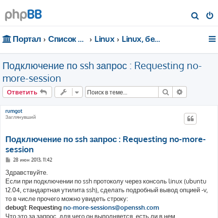
П
о
Портал
Список форумов
Linux
Linux, безопасность, сети
и
с
Подключение по ssh запрос : Requesting no-
к
more-session
Поиск
Расширен
Ответить
rumgot
Заглянувший
Подключение по ssh запрос : Requesting no-more-
session
С
28 июн 2013, 11:42
о
о
Здравствуйте.
б
Если при подключении по ssh протоколу через консоль linux (ubuntu
щ
е
12.04, стандартная утилита ssh), сделать подробный вывод опцией -v,
н
то в числе прочего можно увидеть строку:
и
е
debug1: Requesting
no-more-sessions@openssh.com
Что это за запрос, для чего он выполняется, есть ли в нем