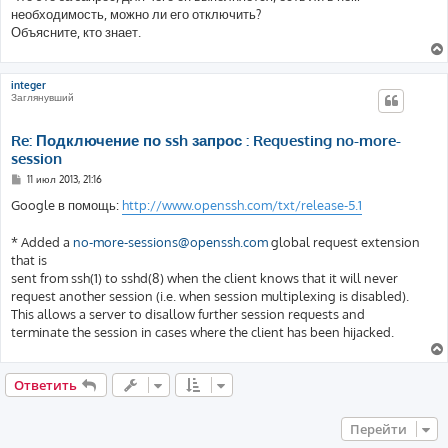
необходимость, можно ли его отключить?
Объясните, кто знает.
integer
Заглянувший
Re: Подключение по ssh запрос : Requesting no-more-
session
С
11 июл 2013, 21:16
о
о
Google в помощь:
http://www.openssh.com/txt/release-5.1
б
щ
е
* Added a
no-more-sessions@openssh.com
global request extension
н
that is
и
е
sent from ssh(1) to sshd(8) when the client knows that it will never
request another session (i.e. when session multiplexing is disabled).
This allows a server to disallow further session requests and
terminate the session in cases where the client has been hijacked.
Ответить
Перейти