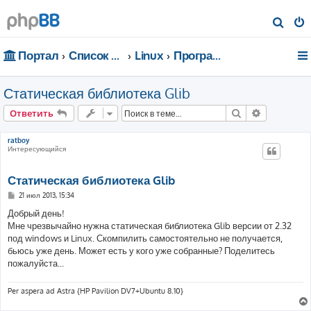
П
о
Портал
Список форумов
Linux
Программирование
и
с
Статическая библиотека Glib
к
Поиск
Расширен
Ответить
ratboy
Интересующийся
Статическая библиотека Glib
С
21 июл 2013, 15:34
о
о
Добрый день!
б
Мне чрезвычайно нужна статическая библиотека Glib версии от 2.32
щ
е
под windows и Linux. Скомпилить самостоятельно не получается,
н
бьюсь уже день. Может есть у кого уже собранные? Поделитесь
и
е
пожалуйста...
Per aspera ad Astra {HP Pavilion DV7+Ubuntu 8.10}