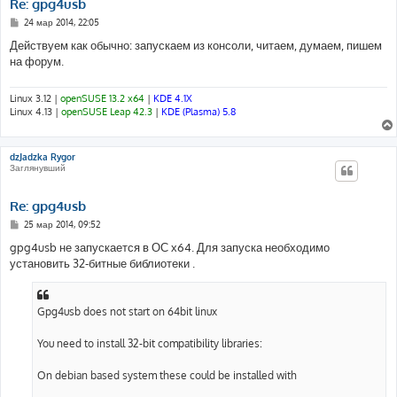
Re: gpg4usb
С
24 мар 2014, 22:05
о
о
Действуем как обычно: запускаем из консоли, читаем, думаем, пишем
б
на форум.
щ
е
н
и
Linux 3.12 |
openSUSE 13.2 x64
|
KDE 4.1X
е
Linux 4.13 |
openSUSE Leap 42.3
|
KDE (Plasma) 5.8
dzJadzka Rygor
Заглянувший
Re: gpg4usb
С
25 мар 2014, 09:52
о
о
gpg4usb не запускается в ОС х64. Для запуска необходимо
б
установить 32-битные библиотеки .
щ
е
н
и
е
Gpg4usb does not start on 64bit linux
You need to install 32-bit compatibility libraries:
On debian based system these could be installed with