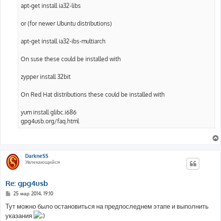
apt-get install ia32-libs
or (for newer Ubuntu distributions)
apt-get install ia32-ibs-multiarch
On suse these could be installed with
zypper install 32bit
On Red Hat distributions these could be installed with
yum install glibc.i686
gpg4usb.org/faq.html
DarkneSS
Увлекающийся
Re: gpg4usb
С
25 мар 2014, 19:10
о
о
Тут можно было остановиться на предпоследнем этапе и выполнить
б
указания
щ