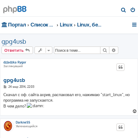
П
о
Портал
Список форумов
Linux
Linux, безопасность, сети
и
с
gpg4usb
к
Поиск
Расширен
Ответить
dzJadzka Rygor
Заглянувший
gpg4usb
С
24 мар 2014, 22:03
о
о
Скачал с оф. сайта ахрив, распаковал его, нажимаю "start_linux", но
б
программа не запускается.
щ
е
В чем дело?
н
и
е
DarkneSS
Увлекающийся