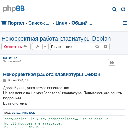
П
о
Портал
Список форумов
Linux
Общий форум
и
с
Некорректная работа клавиатуры Debian
к
Поиск
Расширен
Ответить
Raiser_ZX
Заглянувший
Некорректная работа клавиатуры Debian
С
12 июл 2014, 11:13
о
о
Добрый день, уважаемое сообщество!
б
Не так давно на Debian "слетела" клавиатура. Попытаюсь объяснить
щ
е
подробнее.
н
Есть система
и
е
КОД:
ВЫДЕЛИТЬ ВСЁ
root@debian-linux-srv:/home/raiserzx# lsb_release -a

No LSB modules are available.

Distributor ID:	Debian
