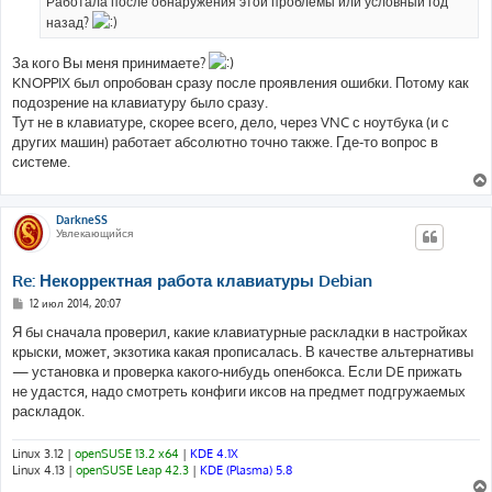
Работала после обнаружения этой проблемы или условный год
назад?
За кого Вы меня принимаете?
KNOPPIX был опробован сразу после проявления ошибки. Потому как
подозрение на клавиатуру было сразу.
Тут не в клавиатуре, скорее всего, дело, через VNC с ноутбука (и с
других машин) работает абсолютно точно также. Где-то вопрос в
системе.
DarkneSS
Увлекающийся
Re: Некорректная работа клавиатуры Debian
С
12 июл 2014, 20:07
о
о
Я бы сначала проверил, какие клавиатурные раскладки в настройках
б
крыски, может, экзотика какая прописалась. В качестве альтернативы
щ
е
— установка и проверка какого-нибудь опенбокса. Если DE прижать
н
не удастся, надо смотреть конфиги иксов на предмет подгружаемых
и
е
раскладок.
Linux 3.12 |
openSUSE 13.2 x64
|
KDE 4.1X
Linux 4.13 |
openSUSE Leap 42.3
|
KDE (Plasma) 5.8