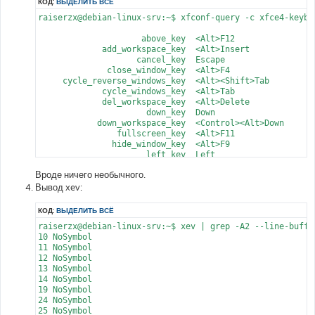
КОД:
ВЫДЕЛИТЬ ВСЁ
raiserzx@debian-linux-srv:~$ xfconf-query -c xfce4-keybo
                     above_key	<Alt>F12

             add_workspace_key	<Alt>Insert

                    cancel_key	Escape

              close_window_key	<Alt>F4

     cycle_reverse_windows_key	<Alt><Shift>Tab

             cycle_windows_key	<Alt>Tab

             del_workspace_key	<Alt>Delete

                      down_key	Down

            down_workspace_key	<Control><Alt>Down

                fullscreen_key	<Alt>F11

               hide_window_key	<Alt>F9

                      left_key	Left

            left_workspace_key	<Control><Alt>Left

Вроде ничего необычного.
              lower_window_key	<Shift><Alt>Page_Down

           maximize_window_key	<Alt>F10

Вывод xev:
               move_window_key	<Alt>F7

          move_window_left_key	<Control><Shift><Alt>Left

КОД:
ВЫДЕЛИТЬ ВСЁ
move_window_next_workspace_key	<Alt><Control>End

raiserzx@debian-linux-srv:~$ xev | grep -A2 --line-buffe
move_window_prev_workspace_key	<Alt><Control>Home

10 NoSymbol

         move_window_right_key	<Control><Shift><Alt>Right

11 NoSymbol

            move_window_up_key	<Control><Shift><Alt>Up

12 NoSymbol

   move_window_workspace_1_key	<Alt><Control>KP_1

13 NoSymbol

   move_window_workspace_2_key	<Alt><Control>KP_2

14 NoSymbol

   move_window_workspace_3_key	<Alt><Control>KP_3

19 NoSymbol

   move_window_workspace_4_key	<Alt><Control>KP_4

24 NoSymbol

   move_window_workspace_5_key	<Alt><Control>KP_5

25 NoSymbol

   move_window_workspace_6_key	<Alt><Control>KP_6
