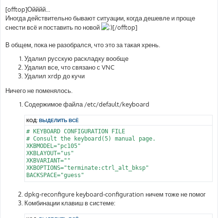
о
о
[offtop]Ойййй...
б
Иногда действительно бывают ситуации, когда дешевле и проще
щ
е
снести всё и поставить по новой
[/offtop]
н
и
е
В общем, пока не разобрался, что это за такая хрень.
Удалил русскую раскладку вообще
Удалил все, что связано с VNC
Удалил xrdp до кучи
Ничего не поменялось.
Содержимое файла /etc/default/keyboard
КОД:
ВЫДЕЛИТЬ ВСЁ
# KEYBOARD CONFIGURATION FILE

# Consult the keyboard(5) manual page.

XKBMODEL="pc105"

XKBLAYOUT="us"

XKBVARIANT=""

XKBOPTIONS="terminate:ctrl_alt_bksp"

dpkg-reconfigure keyboard-configuration ничем тоже не помог
Комбинации клавиш в системе: