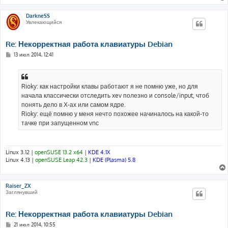
DarkneSS
Увлекающийся
Re: Некорректная работа клавиатуры Debian
С
13 июл 2014, 12:41
о
о
б
щ
е
Rioky: как настройки клавы работают я не помню уже, но для
н
начала классически отследить xev полезно и console/input, чтоб
и
е
понять дело в Х-ах или самом ядре.
Rioky: ещё помню у меня нечто похожее начиналось на какой-то
тачке при запущенном vnс
Linux 3.12 |
openSUSE 13.2 x64
|
KDE 4.1X
Linux 4.13 |
openSUSE Leap 42.3
|
KDE (Plasma) 5.8
Raiser_ZX
Заглянувший
Re: Некорректная работа клавиатуры Debian
С
21 июл 2014, 10:55