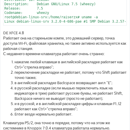
Description:	Debian GNU/Linux 7.5 (wheezy)

Release:	7.5

Codename:	wheezy

root@debian-linux-srv:/home/raiserzx# uname -a

Linux debian-linux-srv 3.2.0-4-686-pae #1 SMP Debian 3.2.57-3
DE XFCE 4.8
Работает она на стареньком компе, это домашний сервер, точка
доступа Wi-Fi, файловая хранилка, но также активно используется как
рабочая станция.
С недавнего времени клавиатура работает очень странно:
нажатие любой клавиши в английской раскладке работает как
Ctrl+"стрелка вправо";
переключение раскладки не работает, потому что Shift работает
точно также;
в английской раскладке Backspace возвращает англ "E";
в русской раскладке (если мышью переключить язык на
индикаторе в трее) работают русские буквы, не работает Shift,
Backspace ничего не выводит (просто не работает);
и в русской, и в английской раскладке цифры и клавиши F1..12
работают как Ctrl+"стрелка вправо";
Enter везде нормально работает.
Клавиатура PS/2, она точно в порядке, потому что на этом же
системнике в Knoppix 7.0.4 клавиатура работала нормально.