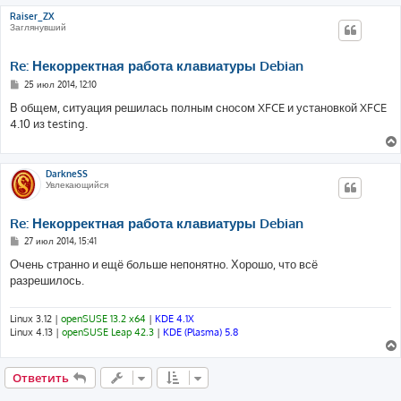
                        xfrun4	<Alt>F2
Raiser_ZX
Заглянувший
Re: Некорректная работа клавиатуры Debian
С
25 июл 2014, 12:10
о
о
В общем, ситуация решилась полным сносом XFCE и установкой XFCE
б
4.10 из testing.
щ
е
н
и
е
DarkneSS
Увлекающийся
Re: Некорректная работа клавиатуры Debian
С
27 июл 2014, 15:41
о
о
Очень странно и ещё больше непонятно. Хорошо, что всё
б
разрешилось.
щ
е
н
и
Linux 3.12 |
openSUSE 13.2 x64
|
KDE 4.1X
е
Linux 4.13 |
openSUSE Leap 42.3
|
KDE (Plasma) 5.8
Ответить