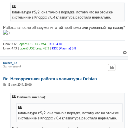
о
б
щ
е
Клавиатура PS/2, она точно в порядке, потому что на этом же
н
системнике в Knoppix 7.0.4 клавиатура работала нормально.
и
е
Работала после обнаружения этой проблемы или условный год назад?
Linux 3.12 |
openSUSE 13.2 x64
|
KDE 4.1X
Linux 4.13 |
openSUSE Leap 42.3
|
KDE (Plasma) 5.8
Raiser_ZX
Заглянувший
Re: Некорректная работа клавиатуры Debian
С
12 июл 2014, 20:00
о
о
б
DarkneSS писал(а):
щ
е
н
и
е
Клавиатура PS/2, она точно в порядке, потому что на этом же
системнике в Knoppix 7.0.4 клавиатура работала нормально.