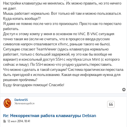
Настройки клавиатуры не менялись. Их можно править, но это ничего
не дает.
Мышь работает нормально. Вот только ей там и можно пользоваться.
Куда копать вообще??
Я даже не помню после чего это произошло. Просто как-то перестало
работать.
Доступ к этому компу у меня в основном по VNC. В VNC ситуация
точно такая же (если не считать, что в процессе ввода русских
символов напроч отваливается x11vnc, раньше такого не было).
Ситуацию спасают TeamViewer (здесь клавиатура нормально
работает, только с большой задержкой, ну это как бы вообще не
вариант) и консольный доступ SSH с ноутбука Linux Mint (с которого
сейчас и пишу). По SSH можно что угодно удалить/переставить.
Что можно сделать в такой ситуации? Система практически перестала
быть пригодной к использованию. Какая еще информация нужна для
решения проблемы?
Буду благодарен помощи! Спасибо!
DarkneSS
Увлекающийся
Re: Некорректная работа клавиатуры Debian
С
12 июл 2014, 18:41
о