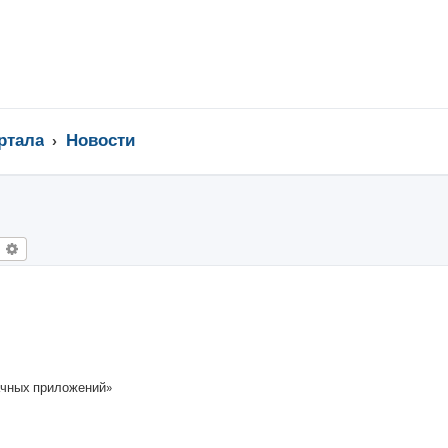
ртала
Новости
оиск
Расширенный поиск
ачных приложений»