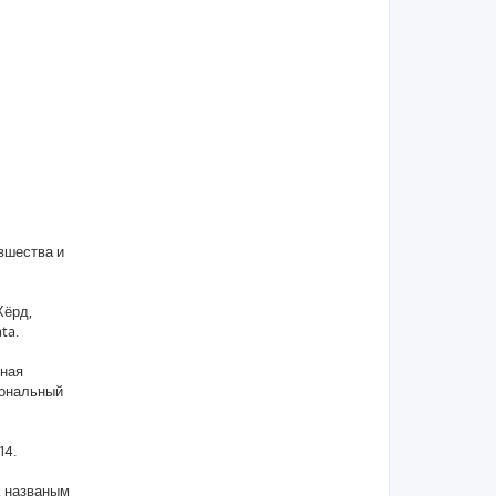
вшества и
Хёрд,
ta.
нная
иональный
14.
, названым