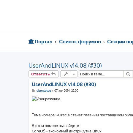
Портал
Список форумов
Секции по
UserAndLINUX v14.08 (#30)
П
Ответить
UserAndLINUX v14.08 (#30)
С
ubuntolog
»
07 авг 2014, 22:00
о
о
б
щ
е
н
Тема номера: «Oracle станет главным поставщиком обл
и
е
В этом номере вы найдете:
CoreOS - экономный дистрибутив Linux