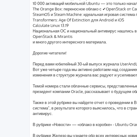
10 000 активаций мобильной Ubuntu — это только нача
The Orange Box: переносное облако с ✔OpenStack от Ca
SteamOS и Steam Machine: идеальная игровая система п
Transformers: Age Of Extinction для Android и iOS
Calculate Linux 13.19
Национальная ОС и национальный антивирус нашлись в
OpenStack & Mirantis
и много другого интересного материала.
Дорогие читатели!
Перед вами юбилейный 30-ый выпуск журнала UserAndL
Вот уже четыре года мы активно работаем над создание
изменения в структуре журнала вас радуют и усиливают 
Темой номера стали облачные сервисы, представленные 
президент компании Oracle, рассказывает о будущем об
Также в этой рубрике вы найдете отчет о проведении в 
система", в результате которого выяснилось, что в стр
антивирус.
В рубрике «Новости» — «облако в коробке» - Ubuntu Or
В рубрике Железо вы узнаете обо всех интересных нови