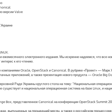
ло
nonical
о версии Valve
 Украине
INUX.
м ежемесячного электронного издания. Мы искренне надеемся, что все но
интерес к его чтению.
компаниями Oracle, OpenStack и Canonical. В рубрике «Проект» — Марк 
лачных приложений, а также презентация нового продукта — Oracle Big Da
Верховной Раде Украины круглого стола на тему: "Национальная операцио
ане существует и национальная операционная система на базе Linux, и нац
ange Box, представленное Canonical на конференции OpenStack Summit 20
нках, выпущенных за прошедший месяц, а также о российском процессоре