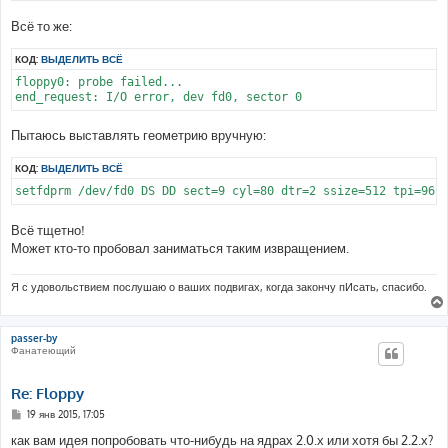
Всё то же:
КОД:
ВЫДЕЛИТЬ ВСЁ
floppy0: probe failed...

end_request: I/O error, dev fd0, sector 0
Пытаюсь выставлять геометрию вручную:
КОД:
ВЫДЕЛИТЬ ВСЁ
setfdprm /dev/fd0 DS DD sect=9 cyl=80 dtr=2 ssize=512 tpi=96
Всё тщетно!
Может кто-то пробовал заниматься таким извращением.
Я с удовольствием послушаю о ваших подвигах, когда закончу пИсать, спасибо.
passer-by
Фанатеющий
Re: Floppy
С
19 янв 2015, 17:05
о
о
как вам идея попробовать что-нибудь на ядрах 2.0.х или хотя бы 2.2.х?