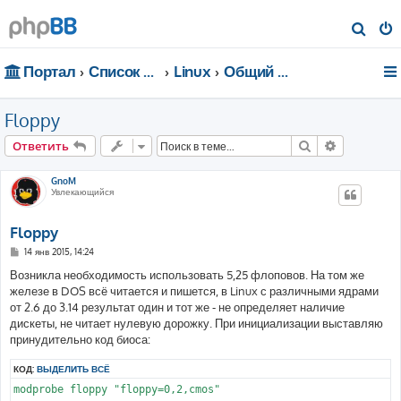
П
о
Портал
Список форумов
Linux
Общий форум
и
с
Floppy
к
Поиск
Расширен
Ответить
GnoM
Увлекающийся
Floppy
С
14 янв 2015, 14:24
о
о
Возникла необходимость использовать 5,25 флоповов. На том же
б
железе в DOS всё читается и пишется, в Linux с различными ядрами
щ
е
от 2.6 до 3.14 результат один и тот же - не определяет наличие
н
дискеты, не читает нулевую дорожку. При инициализации выставляю
и
е
принудительно код биоса:
КОД:
ВЫДЕЛИТЬ ВСЁ
modprobe floppy "floppy=0,2,cmos"