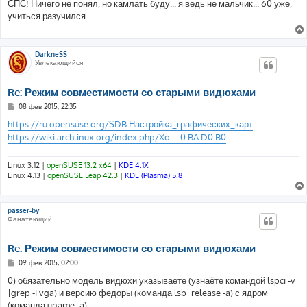
о
СПС! Ничего не понял, но камлать буду... я ведь не мальчик... 60 уже,
б
учиться разучился...
щ
е
н
и
е
DarkneSS
Увлекающийся
Re: Режим совместимости со старыми видюхами
С
08 фев 2015, 22:35
о
о
https://ru.opensuse.org/SDB:Настройка_графических_карт
б
https://wiki.archlinux.org/index.php/Xo ... 0.BA.D0.B0
щ
е
н
и
Linux 3.12 |
openSUSE 13.2 x64
|
KDE 4.1X
е
Linux 4.13 |
openSUSE Leap 42.3
|
KDE (Plasma) 5.8
passer-by
Фанатеющий
Re: Режим совместимости со старыми видюхами
С
09 фев 2015, 02:00
о
о
0) обязательно модель видюхи указываете (узнаёте командой lspci -v
б
|grep -i vga) и версию федоры (команда lsb_release -a) с ядром
щ
е
(команда uname -a)