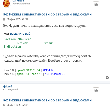
DarkneSS
Увлекающийся
Re: Режим совместимости со старыми видюхами
С
08 фев 2015, 22:08
о
о
Эм. Ну для начала захардкорить vesa как видео-модуль.
б
щ
КОД:
ВЫДЕЛИТЬ ВСЁ
е
н
Section "Device"

и
е
        Driver         "vesa"

EndSection
Куда-то в район /etc/X11/xorg.conf или /etc/X11/xorg.conf.d/
подходящий по смыслу файл. Вообще это я в теории.
Linux 3.12 |
openSUSE 13.2 x64
|
KDE 4.1X
Linux 4.13 |
openSUSE Leap 42.3
|
KDE (Plasma) 5.8
ajaks64
Заглянувший
Re: Режим совместимости со старыми видюхами
С
08 фев 2015, 22:29
о