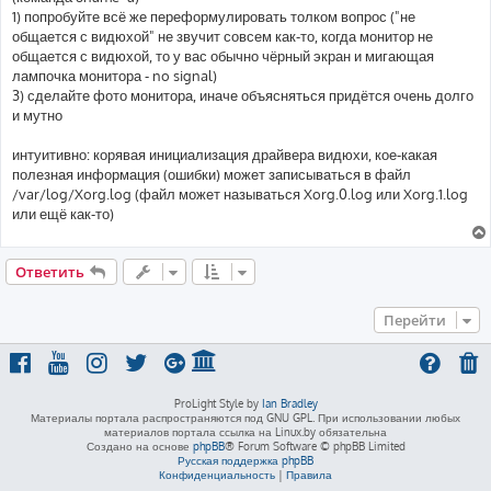
н
1) попробуйте всё же переформулировать толком вопрос ("не
и
е
общается с видюхой" не звучит совсем как-то, когда монитор не
общается с видюхой, то у вас обычно чёрный экран и мигающая
лампочка монитора - no signal)
3) сделайте фото монитора, иначе объясняться придётся очень долго
и мутно
интуитивно: корявая инициализация драйвера видюхи, кое-какая
полезная информация (ошибки) может записываться в файл
/var/log/Xorg.log (файл может называться Xorg.0.log или Xorg.1.log
или ещё как-то)
Ответить
Перейти
ProLight Style by
Ian Bradley
Материалы портала распространяются под GNU GPL. При использовании любых
материалов портала ссылка на Linux.by обязательна
Создано на основе
phpBB
® Forum Software © phpBB Limited
Русская поддержка phpBB
Конфиденциальность
|
Правила