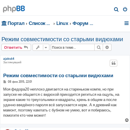
П
о
Портал
Список форумов
Linux
Форум для чайников
и
с
Режим совместимости со старыми видюхами
к
Поиск
Расширен
Ответить
ajaks64
Заглянувший
Режим совместимости со старыми видюхами
С
08 фев 2015, 22:01
о
о
Моя федора20 неплохо двигается на стареньком компе, но при
б
запуске не общается с видюхой приходится региться на ощупь, на
щ
е
экране какие то треугольники и квадраты, хрень в общем а после
н
удачно введёного пароля всё запускается норм.. А я древний как
и
е
мамонт, поэтому камлать с бубном не умею, вот и побираюсь,
помогите кто чем может!