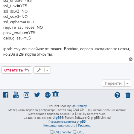
ssl_enable=YES
ssl_tlsv1=YES
ssl_sslv2=NO
ssl_sslv3=NO
ssl_ciphers=HIGH
require_ssl_reuse=NO
pasv_enable=YES
debug_ssl=YES
iptables у меня сейчас отключен. Вообще, сервер находится за натом,
но 20й и 21й порты открыты.
Ответить
Перейти
ProLight Style by
Ian Bradley
Материалы портала распространяются под GNU GPL. При использовании любых
материалов портала ссылка на Linux.by обязательна
Создано на основе
phpBB
® Forum Software © phpBB Limited
Русская поддержка phpBB
Конфиденциальность
|
Правила