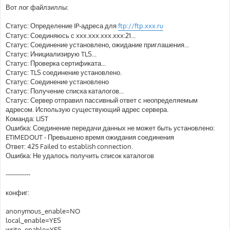
Вот лог файлзиллы:
Статус: Определение IP-адреса для
ftp://ftp.xxx.ru
Статус: Соединяюсь с xxx.xxx.xxx.xxx:21...
Статус: Соединение установлено, ожидание приглашения...
Статус: Инициализирую TLS...
Статус: Проверка сертификата...
Статус: TLS соединение установлено.
Статус: Соединение установлено
Статус: Получение списка каталогов...
Статус: Сервер отправил пассивный ответ с неопределяемым
адресом. Использую существующий адрес сервера.
Команда: LIST
Ошибка: Соединение передачи данных не может быть установлено:
ETIMEDOUT - Превышено время ожидания соединения
Ответ: 425 Failed to establish connection.
Ошибка: Не удалось получить список каталогов
------------
конфиг:
anonymous_enable=NO
local_enable=YES
write_enable=YES