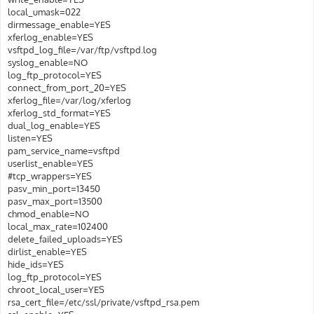
local_umask=022
dirmessage_enable=YES
xferlog_enable=YES
vsftpd_log_file=/var/ftp/vsftpd.log
syslog_enable=NO
log_ftp_protocol=YES
connect_from_port_20=YES
xferlog_file=/var/log/xferlog
xferlog_std_format=YES
dual_log_enable=YES
listen=YES
pam_service_name=vsftpd
userlist_enable=YES
#tcp_wrappers=YES
pasv_min_port=13450
pasv_max_port=13500
chmod_enable=NO
local_max_rate=102400
delete_failed_uploads=YES
dirlist_enable=YES
hide_ids=YES
log_ftp_protocol=YES
chroot_local_user=YES
rsa_cert_file=/etc/ssl/private/vsftpd_rsa.pem