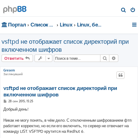
П
о
Портал
Список форумов
Linux
Linux, безопасность, сети
и
с
vsftpd не отображает список директорий при
к
включенном шифров
Поиск
Расширен
Ответить
Gresem
Заглянувший
vsftpd не отображает список директорий при
включенном шифров
С
28 сен 2015, 15:25
о
о
Добрый день!
б
щ
е
Никак не могу понять, в чём дело. С отключенным шифрованием фтп
н
работает корректно, но если его включить, то сервер не отвечает на
и
е
команду LIST. VSFTPD крутится на Redhut 6.