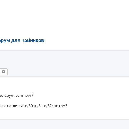
рум для чайников
оиск
Расширенный поиск
тветсвует com порт?
нно остается ttyS0 ttyS1 ttyS2 это ком?