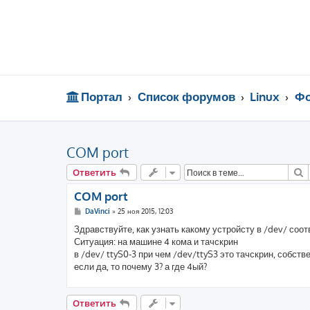
Портал
Список форумов
Linux
Фо
COM port
П
Ответить
COM port
С
DaVinci
»
25 ноя 2015, 12:03
о
о
Здравствуйте, как узнать какому устройсту в /dev/ соо
б
Ситуация: на машине 4 кома и тачскрин
щ
е
в /dev/ ttyS0-3 при чем /dev/ttyS3 это тачскрин, собстве
н
если да, то почему 3? а где 4ый?
и
е
Ответить