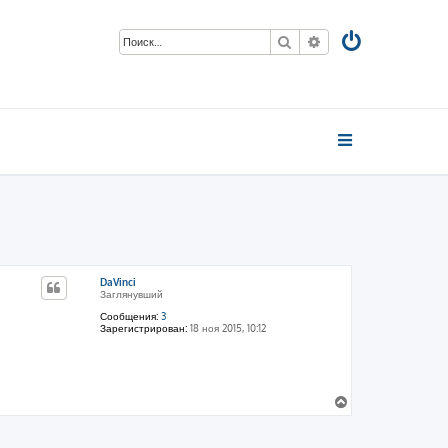
Поиск
Расширенный пои
DaVinci
Заглянувший
Сообщения:
3
Зарегистрирован:
18 ноя 2015, 10:12
В
е
р
н