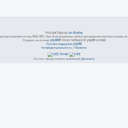
ProLight Style by
Ian Bradley
распространяются под GNU GPL. При использовании любых материалов портала ссылка на L
Создано на основе
phpBB
® Forum Software © phpBB Limited
Русская поддержка phpBB
Конфиденциальность
|
Правила
Хостинг предоставлен компанией
Датахата