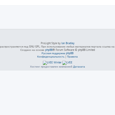
ProLight Style by
Ian Bradley
распространяются под GNU GPL. При использовании любых материалов портала ссылка на L
Создано на основе
phpBB
® Forum Software © phpBB Limited
Русская поддержка phpBB
Конфиденциальность
|
Правила
Хостинг предоставлен компанией
Датахата