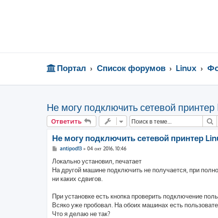
Портал
Список форумов
Linux
Фо
Не могу подключить сетевой принтер 
П
Ответить
Не могу подключить сетевой принтер Lin
С
antipod13
»
04 окт 2016, 10:46
о
о
Локально установил, печатает
б
На другой машине подключить не получается, при полно
щ
е
ни каких сдвигов.
н
и
е
При установке есть кнопка проверить подключение поль
Всяко уже пробовал. На обоих машинах есть пользовател
Что я делаю не так?