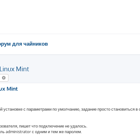
рум для чайников
Linux Mint
оиск
Расширенный поиск
ux Mint
й установке с параметрами по умолчанию, задание просто становиться в 
зователя, пишет что подключение не удалось.
ь administrator с одним и тем же паролем.