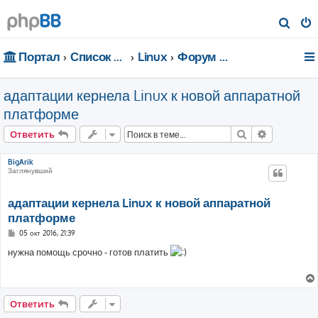
П
о
Портал
Список форумов
Linux
Форум для чайников
и
с
адаптации кернела Linux к новой аппаратной
к
платформе
Поиск
Расширен
Ответить
BigArik
Заглянувший
адаптации кернела Linux к новой аппаратной
платформе
С
05 окт 2016, 21:39
о
о
нужна помощь срочно - готов платить
б
щ
е
н
и
е
Ответить