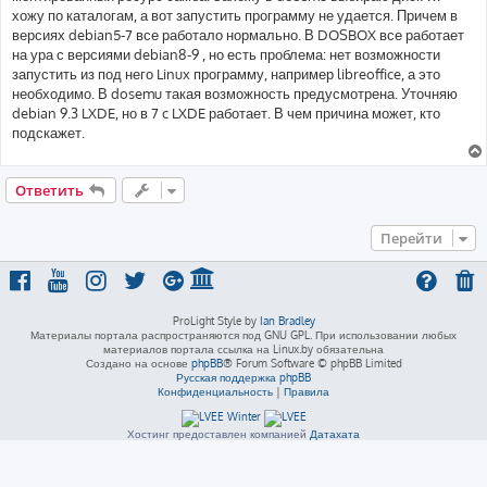
хожу по каталогам, а вот запустить программу не удается. Причем в
версиях debian5-7 все работало нормально. В DOSBOX все работает
на ура с версиями debian8-9 , но есть проблема: нет возможности
запустить из под него Linux программу, например libreoffice, а это
необходимо. В dosemu такая возможность предусмотрена. Уточняю
debian 9.3 LXDE, но в 7 c LXDE работает. В чем причина может, кто
подскажет.
Ответить
Перейти
ProLight Style by
Ian Bradley
Материалы портала распространяются под GNU GPL. При использовании любых
материалов портала ссылка на Linux.by обязательна
Создано на основе
phpBB
® Forum Software © phpBB Limited
Русская поддержка phpBB
Конфиденциальность
|
Правила
Хостинг предоставлен компанией
Датахата