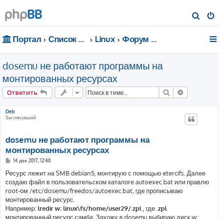
П
о
Портал
Список форумов
Linux
Форум для чайников
и
с
dosemu не работают программы на
к
монтированных ресурсах
Поиск
Расширен
Ответить
Deb
Заглянувший
dosemu не работают программы на
монтированных ресурсах
С
14 дек 2017, 12:40
о
о
Ресурс лежит на SMB debian5, монтирую с помощью etercifs. Далее
б
создаю файл в пользовательском каталоге autoexec.bat или правлю
щ
е
root-ом /etc/dosemu/freedos/autoexec.bat, где прописываю
н
монтированный ресурс.
и
е
Например:
lredir w: linux\fs/home/user29/.zpl
, где
.zpl
монтированный ресурс самба. Захожу в dosemu выбираю диск w: