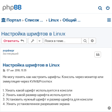
П
о
Портал
Список форумов
Linux
Общий форум
и
с
Настройка шрифтов в Linux
к
Поиск
Расширен
Ответить
avpdnepr
Заглянувший
Настройка шрифтов в Linux
С
07 авг 2018, 15:35
о
о
Не могу понять как настроить шрифты. Консоль через монитор или
б
эммуляция через KVM&Proxmox
щ
е
н
1. Узнать какой шрифт используется в консоли
и
е
2. Узнать какой размер шрифта используется
3. Установить нужный шрифт и размер шрифта для консоли
4. Узнать установленное разрешение экрана