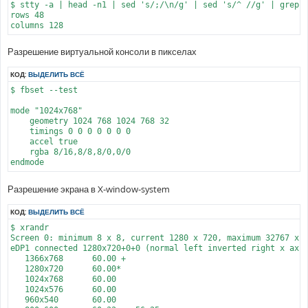
$ stty -a | head -n1 | sed 's/;/\n/g' | sed 's/^ //g' | grep '
rows 48

Разрешение виртуальной консоли в пикселах
КОД:
ВЫДЕЛИТЬ ВСЁ
$ fbset --test

mode "1024x768"

    geometry 1024 768 1024 768 32

    timings 0 0 0 0 0 0 0

    accel true

    rgba 8/16,8/8,8/0,0/0

Разрешение экрана в X-window-system
КОД:
ВЫДЕЛИТЬ ВСЁ
$ xrandr

Screen 0: minimum 8 x 8, current 1280 x 720, maximum 32767 x 3
eDP1 connected 1280x720+0+0 (normal left inverted right x axis
   1366x768      60.00 +

   1280x720      60.00*

   1024x768      60.00

   1024x576      60.00

   960x540       60.00
