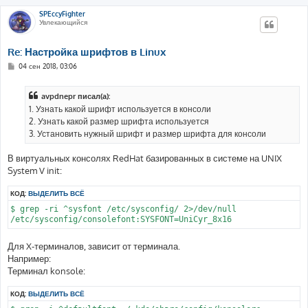
SPEccyFighter
Увлекающийся
Re: Настройка шрифтов в Linux
С
04 сен 2018, 03:06
о
о
б
avpdnepr писал(а):
щ
е
1. Узнать какой шрифт используется в консоли
н
2. Узнать какой размер шрифта используется
и
е
3. Установить нужный шрифт и размер шрифта для консоли
В виртуальных консолях RedHat базированных в системе на UNIX
System V init:
КОД:
ВЫДЕЛИТЬ ВСЁ
$ grep -ri ^sysfont /etc/sysconfig/ 2>/dev/null

Для X-терминалов, зависит от терминала.
Например:
Терминал konsole:
КОД:
ВЫДЕЛИТЬ ВСЁ