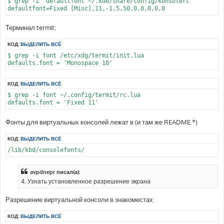
$ grep -i ^defaultfont ~/.kde/share/config/konsolerc

Терминал termit:
КОД:
ВЫДЕЛИТЬ ВСЁ
$ grep -i font /etc/xdg/termit/init.lua

КОД:
ВЫДЕЛИТЬ ВСЁ
$ grep -i font ~/.config/termit/rc.lua

Фонты для виртуальных консолей лежат в (и там же README.*)
КОД:
ВЫДЕЛИТЬ ВСЁ
avpdnepr писал(а):
4. Узнать установленное разрешение экрана
Разрешение виртуальной консоли в знакоместах
КОД:
ВЫДЕЛИТЬ ВСЁ