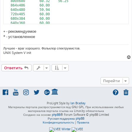
   800x600       60.32    56.25

   864x486       60.00

   640x480       59.94

   720x405       60.00

   680x384       60.00

   640x360       60.00

DP1 disconnected (normal left inverted right x axis y axis)

+ - рекомендуемое
HDMI1 disconnected (normal left inverted right x axis y axis)

HDMI2 disconnected (normal left inverted right x axis y axis)

* - установленное
Лучшее - враг хорошего. Фольклор спектрумистов.
UNIX System V init
Ответить
Перейти
ProLight Style by
Ian Bradley
Материалы портала распространяются под GNU GPL. При использовании любых
материалов портала ссылка на Linux.by обязательна
Создано на основе
phpBB
® Forum Software © phpBB Limited
Русская поддержка phpBB
Конфиденциальность
|
Правила