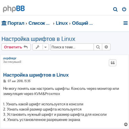
П
о
Портал
Список форумов
Linux
Общий форум
и
с
Настройка шрифтов в Linux
к
Поиск
Расширен
Ответить
avpdnepr
Заглянувший
Настройка шрифтов в Linux
С
07 авг 2018, 15:35
о
о
Не могу понять как настроить шрифты. Консоль через монитор или
б
эммуляция через KVM&Proxmox
щ
е
н
1. Узнать какой шрифт используется в консоли
и
е
2. Узнать какой размер шрифта используется
3. Установить нужный шрифт и размер шрифта для консоли
4. Узнать установленное разрешение экрана