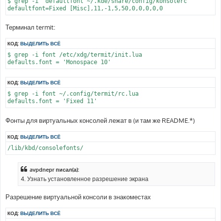
$ grep -i ^defaultfont ~/.kde/share/config/konsolerc

Терминал termit:
КОД:
ВЫДЕЛИТЬ ВСЁ
$ grep -i font /etc/xdg/termit/init.lua

КОД:
ВЫДЕЛИТЬ ВСЁ
$ grep -i font ~/.config/termit/rc.lua

Фонты для виртуальных консолей лежат в (и там же README.*)
КОД:
ВЫДЕЛИТЬ ВСЁ
avpdnepr писал(а):
4. Узнать установленное разрешение экрана
Разрешение виртуальной консоли в знакоместах
КОД:
ВЫДЕЛИТЬ ВСЁ