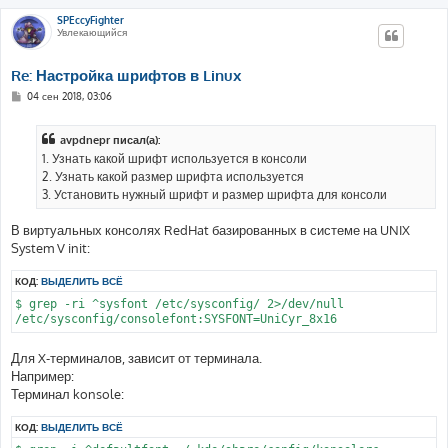
SPEccyFighter
Увлекающийся
Re: Настройка шрифтов в Linux
С
04 сен 2018, 03:06
о
о
б
avpdnepr писал(а):
щ
е
1. Узнать какой шрифт используется в консоли
н
2. Узнать какой размер шрифта используется
и
е
3. Установить нужный шрифт и размер шрифта для консоли
В виртуальных консолях RedHat базированных в системе на UNIX
System V init:
КОД:
ВЫДЕЛИТЬ ВСЁ
$ grep -ri ^sysfont /etc/sysconfig/ 2>/dev/null

Для X-терминалов, зависит от терминала.
Например:
Терминал konsole:
КОД:
ВЫДЕЛИТЬ ВСЁ