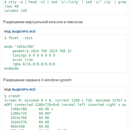
$ stty -a | head -n1 | sed 's/;/\n/g' | sed 's/^ //g' | grep '
rows 48

Разрешение виртуальной консоли в пикселах
КОД:
ВЫДЕЛИТЬ ВСЁ
$ fbset --test

mode "1024x768"

    geometry 1024 768 1024 768 32

    timings 0 0 0 0 0 0 0

    accel true

    rgba 8/16,8/8,8/0,0/0

Разрешение экрана в X-window-system
КОД:
ВЫДЕЛИТЬ ВСЁ
$ xrandr

Screen 0: minimum 8 x 8, current 1280 x 720, maximum 32767 x 3
eDP1 connected 1280x720+0+0 (normal left inverted right x axis
   1366x768      60.00 +

   1280x720      60.00*

   1024x768      60.00

   1024x576      60.00

   960x540       60.00
