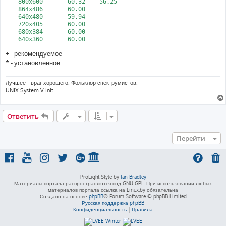
   800x600       60.32    56.25

   864x486       60.00

   640x480       59.94

   720x405       60.00

   680x384       60.00

   640x360       60.00

DP1 disconnected (normal left inverted right x axis y axis)

+ - рекомендуемое
HDMI1 disconnected (normal left inverted right x axis y axis)

HDMI2 disconnected (normal left inverted right x axis y axis)

* - установленное
Лучшее - враг хорошего. Фольклор спектрумистов.
UNIX System V init
Ответить
Перейти
ProLight Style by
Ian Bradley
Материалы портала распространяются под GNU GPL. При использовании любых
материалов портала ссылка на Linux.by обязательна
Создано на основе
phpBB
® Forum Software © phpBB Limited
Русская поддержка phpBB
Конфиденциальность
|
Правила