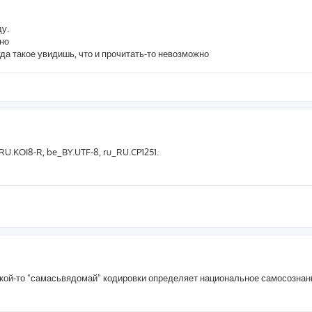
ду.
ьно
гда такое увидишь, что и прочитать-то невозможно
RU.KOI8-R, be_BY.UTF-8, ru_RU.CP1251.
какой-то "самасьвядомай" кодировки определяет национальное самосознан