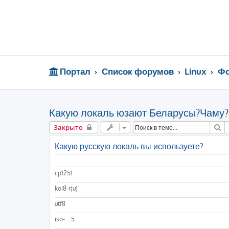
Портал
Список форумов
Linux
Фо
Какую локаль юзают Беларусы?Чаму?
П
Закрыто
Какую русскую локаль вы используете?
cp1251
koi8-r(u)
utf8
iso-....5