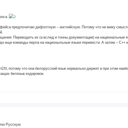
роса.
фейса предпочитаю дефолтную -- английскую. Потому что не вижу смысл
й.
щения. Переводить их (а вслед и тонны документации) на национальные 
до еще команды перла на национыльные языки перевести. А затем -- С++ 
1251, потому что она белорусский язык нормально держит и при этом наиб
жащих белязык кодировок.
авлю Русскую