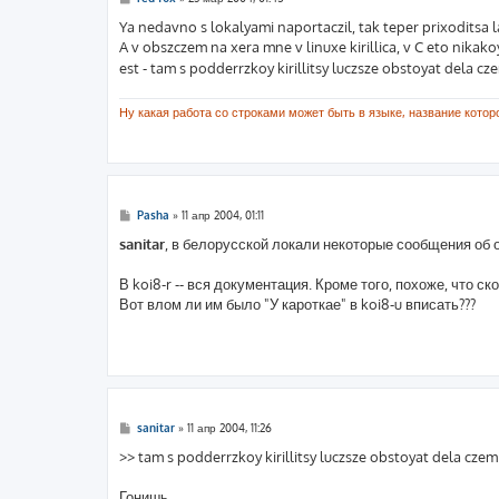
о
о
Ya nedavno s lokalyami naportaczil, tak teper prixoditsa l
б
A v obszczem na xera mne v linuxe kirillica, v C eto nikakoy
щ
е
est - tam s podderrzkoy kirillitsy luczsze obstoyat dela cz
н
и
е
Ну какая работа со строками может быть в языке, название которог
С
Pasha
»
11 апр 2004, 01:11
о
о
sanitar
, в белорусской локали некоторые сообщения об
б
щ
е
В koi8-r -- вся документация. Кроме того, похоже, что ск
н
Вот влом ли им было "У кароткае" в koi8-u вписать???
и
е
С
sanitar
»
11 апр 2004, 11:26
о
о
>> tam s podderrzkoy kirillitsy luczsze obstoyat dela czem
б
щ
е
Гонишь.