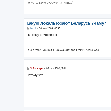
не использую русскую(латиница)
Какую локаль юзают Беларусы?Чаму?
С
bazil
»
08 янв 2004, 00:47
о
о
см. тему собственно
б
щ
е
н
и
I did a 'zcat /vmlinuz > /dev/audio' and I think I heard God...
е
С
X-Stranger
»
08 янв 2004, 11:41
о
о
Потому что.
б
щ
е
н
и
е