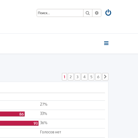
Поиск
Расширенный пои
1
2
3
4
5
6
След.
27%
33%
86
36%
93
Голосов нет