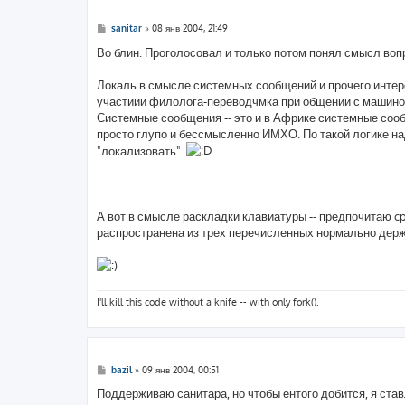
С
sanitar
»
08 янв 2004, 21:49
о
о
Во блин. Проголосовал и только потом понял смысл воп
б
щ
е
Локаль в смысле системных сообщений и прочего интер
н
участиии филолога-переводчмка при общении с машино
и
е
Системные сообщения -- это и в Африке системные сооб
просто глупо и бессмысленно ИМХО. По такой логике на
"локализовать".
А вот в смысле раскладки клавиатуры -- предпочитаю cp
распространена из трех перечисленных нормально дер
I'll kill this code without a knife -- with only fork().
С
bazil
»
09 янв 2004, 00:51
о
о
Поддерживаю санитара, но чтобы ентого добится, я ст
б