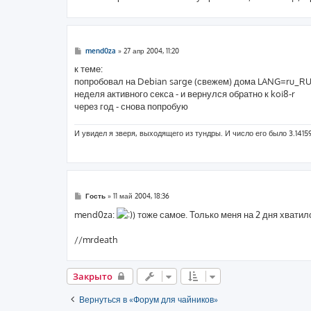
е
С
mend0za
»
27 апр 2004, 11:20
о
о
к теме:
б
попробовал на Debian sarge (свежем) дома LANG=ru_RU
щ
е
неделя активного секса - и вернулся обратно к koi8-r
н
через год - снова попробую
и
е
И увидел я зверя, выходящего из тундры. И число его было 3.1415
С
Гость
»
11 май 2004, 18:36
о
о
mend0za:
) тоже самое. Только меня на 2 дня хватил
б
щ
е
//mrdeath
н
и
е
Закрыто
Вернуться в «Форум для чайников»