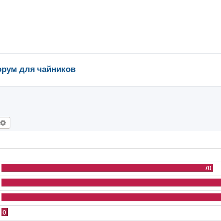
рум для чайников
оиск
Расширенный поиск
70
0