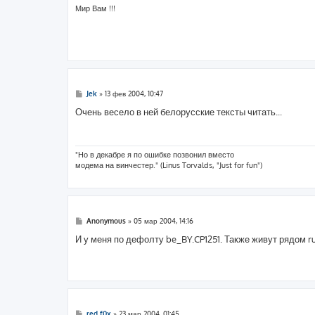
и
Мир Вам !!!
е
С
Jek
»
13 фев 2004, 10:47
о
о
Очень весело в ней белорусские тексты читать...
б
щ
е
н
и
"Но в декабре я по ошибке позвонил вместо
е
модема на винчестер." (Linus Torvalds, "Just for fun")
С
Anonymous
»
05 мар 2004, 14:16
о
о
И у меня по дефолту be_BY.CP1251. Также живут рядом ru
б
щ
е
н
и
е
С
red f0x
»
23 мар 2004, 01:45