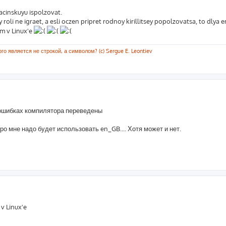
acinskuyu ispolzovat.
 roli ne igraet, a esli oczen pripret rodnoy kirillitsey popolzovatsa, to dlya
em v Linux'e
о является не строкой, а символом? (c) Sergue E. Leontiev
 ошибках компилятора переведены
оро мне надо будет использовать en_GB.... Хотя может и нет.
 v Linux'e