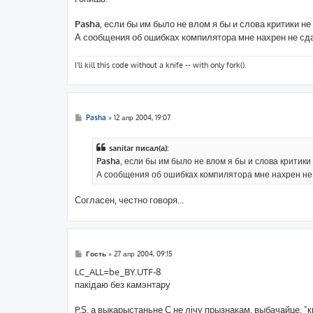
н
и
е
Pasha
, если бы им было не влом я бы и слова критики не
А сообщения об ошибках компилятора мне нахрен не сда
I'll kill this code without a knife -- with only fork().
С
Pasha
»
12 апр 2004, 19:07
о
о
б
sanitar писал(а):
щ
е
Pasha
, если бы им было не влом я бы и слова критики 
н
А сообщения об ошибках компилятора мне нахрен не 
и
е
Согласен, честно говоря...
С
Гость
»
27 апр 2004, 09:15
о
о
LC_ALL=be_BY.UTF-8
б
пакідаю без камэнтару
щ
е
н
P.S. а выкарыстаньне С не лічу прызнакам, выбачайце, "к
и