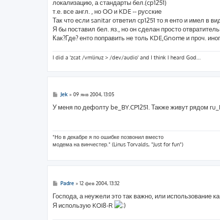
локализацию, а стандарты бел.(cp1251)
щ
е
т.е. все англ. , но OO и KDE -- русские
н
Так что если sanitar ответил cp1251 то я енто и имел в ви
и
е
Я бы поставил бел. яз., но он сделан просто отвратител
Как?Где? енто поправить не толь KDE,Gnome и проч. ино
I did a 'zcat /vmlinuz > /dev/audio' and I think I heard God...
С
Jek
»
09 янв 2004, 13:05
о
о
У меня по дефолту be_BY.CP1251. Также живут рядом ru_
б
щ
е
н
и
"Но в декабре я по ошибке позвонил вместо
е
модема на винчестер." (Linus Torvalds, "Just for fun")
С
Padre
»
12 фев 2004, 13:32
о
о
Господа, а неужели это так важно, или использование 
б
Я использую KOI8-R
щ
е
н