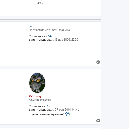
4%
bazil
Неотъемлемая часть форума
Сообщения:
654
Зарегистрирован:
18 дек 2003, 23:56
В
е
р
н
у
т
ь
с
X-Stranger
я
Администратор
к
н
Сообщения:
785
а
Зарегистрирован:
09 сен 2001, 04:46
К
ч
Контактная информация:
о
а
н
В
л
т
е
а
у