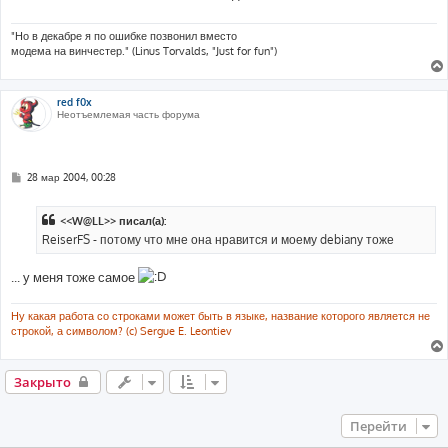
е
н
и
"Но в декабре я по ошибке позвонил вместо
е
модема на винчестер." (Linus Torvalds, "Just for fun")
red f0x
Неотъемлемая часть форума
С
28 мар 2004, 00:28
о
о
б
<<W@LL>> писал(а):
щ
е
ReiserFS - потому что мне она нравится и моему debianу тоже
н
и
е
... у меня тоже самое
Ну какая работа со строками может быть в языке, название которого является не
строкой, а символом? (c) Sergue E. Leontiev
Закрыто
Перейти