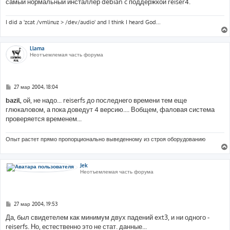
самый нормальный инсталлер debian c поддержкой reiser4.
I did a 'zcat /vmlinuz > /dev/audio' and I think I heard God...
Llama
Неотъемлемая часть форума
С
27 мар 2004, 18:04
о
о
bazil
, ой, не надо... reiserfs до последнего времени тем еще
б
глюкаловом, а пока доведут 4 версию.... Вобщем, фаловая система
щ
е
проверяется временем...
н
и
е
Опыт растет прямо пропорционально выведенному из строя оборудованию
Jek
Неотъемлемая часть форума
С
27 мар 2004, 19:53
о
о
Да, был свидетелем как минимум двух падений ext3, и ни одного -
б
reiserfs. Но, естественно это не стат. данные...
щ