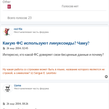
Other
Голосов нет
0
Всего голосов:
23
red f0x
Неотъемлемая часть форума
Какую ФС используют линуксоиды? Чаму?
С
26 мар 2004, 02:45
о
о
Интересно, кто какой ФС доверяет свои бесценные данные и почему?
б
щ
е
н
и
Ну какая работа со строками может быть в языке, название которого является не
е
строкой, а символом? (c) Sergue E. Leontiev
Llama
Неотъемлемая часть форума
С
26 мар 2004, 08:26
о