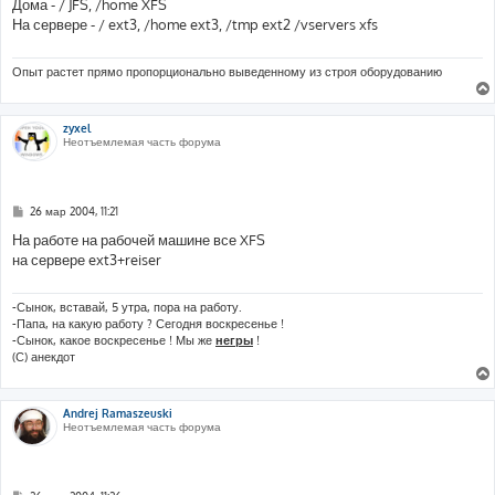
о
Дома - / JFS, /home XFS
б
На сервере - / ext3, /home ext3, /tmp ext2 /vservers xfs
щ
е
н
и
Опыт растет прямо пропорционально выведенному из строя оборудованию
е
zyxel
Неотъемлемая часть форума
С
26 мар 2004, 11:21
о
о
На работе на рабочей машине все XFS
б
на сервере ext3+reiser
щ
е
н
и
-Сынок, вставай, 5 утра, пора на работу.
е
-Папа, на какую работу ? Сегодня воскресенье !
-Сынок, какое воскресенье ! Мы же
негры
!
(С) анекдот
Andrej Ramaszeuski
Неотъемлемая часть форума