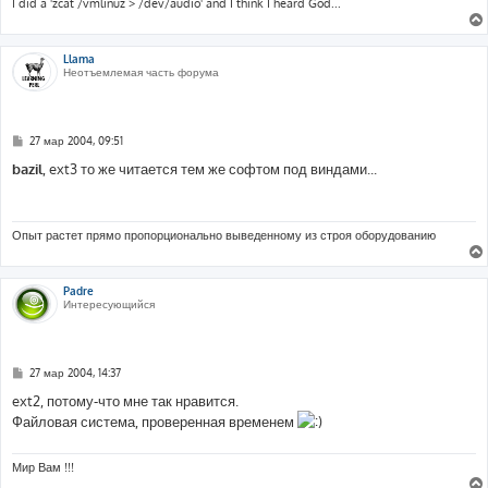
I did a 'zcat /vmlinuz > /dev/audio' and I think I heard God...
Llama
Неотъемлемая часть форума
С
27 мар 2004, 09:51
о
о
bazil
, ext3 то же читается тем же софтом под виндами...
б
щ
е
н
и
Опыт растет прямо пропорционально выведенному из строя оборудованию
е
Padre
Интересующийся
С
27 мар 2004, 14:37
о
о
ext2, потому-что мне так нравится.
б
Файловая система, проверенная временем
щ
е
н
и
Мир Вам !!!
е