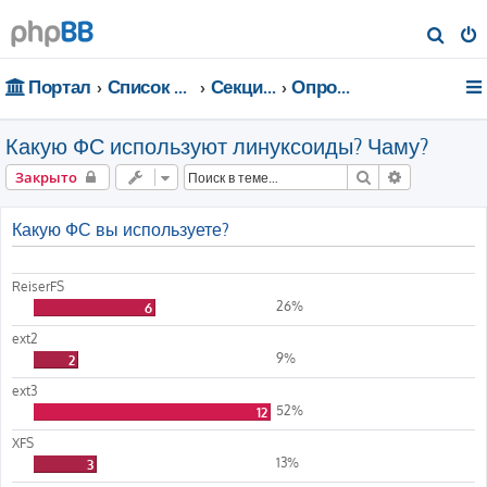
П
о
Портал
Список форумов
Секции портала
Опросы
и
с
Какую ФС используют линуксоиды? Чаму?
к
Поиск
Расширенн
Закрыто
Какую ФС вы используете?
ReiserFS
26%
6
ext2
9%
2
ext3
52%
12
XFS
13%
3