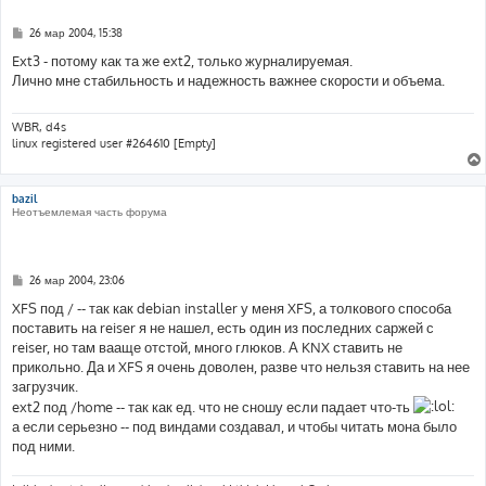
С
26 мар 2004, 15:38
о
о
Ext3 - потому как та же ext2, только журналируемая.
б
Лично мне стабильность и надежность важнее скорости и объема.
щ
е
н
и
WBR, d4s
е
linux registered user #264610 [Empty]
bazil
Неотъемлемая часть форума
С
26 мар 2004, 23:06
о
о
XFS под / -- так как debian installer у меня XFS, а толкового способа
б
поставить на reiser я не нашел, есть один из последних саржей с
щ
е
reiser, но там вааще отстой, много глюков. А KNX ставить не
н
прикольно. Да и XFS я очень доволен, разве что нельзя ставить на нее
и
е
загрузчик.
ext2 под /home -- так как ед. что не сношу если падает что-ть
а если серьезно -- под виндами создавал, и чтобы читать мона было
под ними.