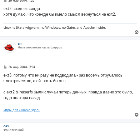
С
26 мар 2004, 11:26
о
о
ext3 везде и всегда.
б
хотя думаю, что кое-где бы имело смысл вернуться на ext2.
щ
е
н
и
Linux is like a wigwam: no Windows, no Gates and Apache inside.
е
sm
Неотъемлемая часть форума
С
26 мар 2004, 13:24
о
о
ext3, потому что ни разу не подводила - раз восемь отрубалось
б
электричество, а ей - хоть бы хны
щ
е
н
с ext2 & reiserfs были случаи потерь данных, правда давно это было,
и
е
года полтора назад
Игры для Линукс здесь
d4s
Фанатеющий