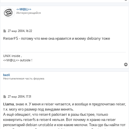
<<W@LL>>
Интересующийся
С
27 мар 2004, 16:22
о
о
ReiserFS - потому что мне она нравится и моему debianу тоже
б
щ
е
н
и
UNIX inside ,
е
<<W@LL>> outside !
bazil
Неотъемлемая часть форума
С
27 мар 2004, 17:31
о
о
Llama
, знаю я. У меня и reiser читается, и вообще я предпочитаю reiser,
б
т.к. могу его размер под виндами менять.
щ
е
А ещё обещают, что reiser4 работает в разы быстрее, только
н
конвертить reiserfs в reiser4 нельзя. Вот почему я храню на reiser
и
е
репозитарий debian unstable и кое-какие мелочи. Тока где бы найти тот