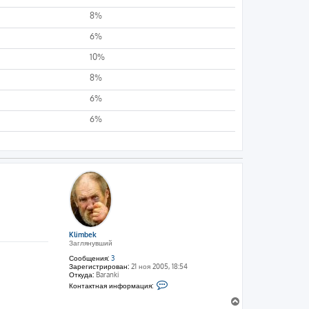
8%
6%
10%
8%
6%
6%
Klimbek
Заглянувший
Сообщения:
3
Зарегистрирован:
21 ноя 2005, 18:54
Откуда:
Baranki
К
Контактная информация:
о
н
В
т