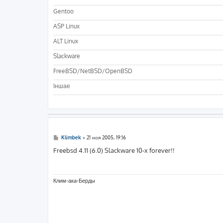
Gentoo
ASP Linux
ALT Linux
Slackware
FreeBSD/NetBSD/OpenBSD
Iншае
С
Klimbek
»
21 ноя 2005, 19:16
о
о
Freebsd 4.11 (6.0) Slackware 10-x forever!!
б
щ
е
н
и
Клим-ака-Берды
е