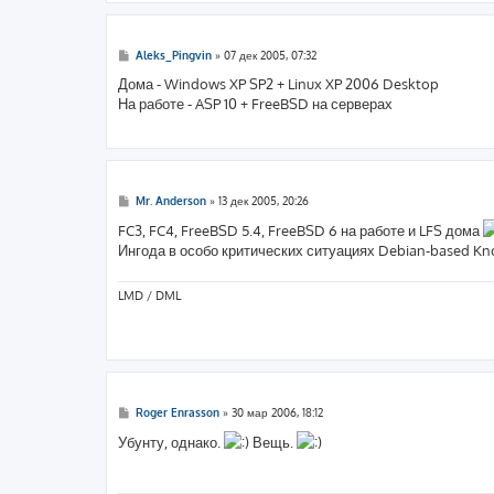
С
Aleks_Pingvin
»
07 дек 2005, 07:32
о
о
Дома - Windows XP SP2 + Linux XP 2006 Desktop
б
На работе - ASP 10 + FreeBSD на серверах
щ
е
н
и
е
С
Mr. Anderson
»
13 дек 2005, 20:26
о
о
FC3, FC4, FreeBSD 5.4, FreeBSD 6 на работе и LFS дома
б
Ингода в особо критических ситуациях Debian-based Kno
щ
е
н
и
LMD / DML
е
С
Roger Enrasson
»
30 мар 2006, 18:12
о
о
Убунту, однако.
Вещь.
б
щ
е
н