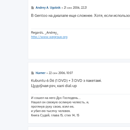
С
Andrey A. Ugolnik
»
21 сен 2006, 22:21
о
о
В Gentoo на диалапе еще сложнее. Хотя, если использов
б
щ
е
н
и
Regards, _Andrey_
е
http://www.wegroup.org
С
hlamer
»
22 сен 2006, 10:07
о
о
Kubuntu 6.06 (1 DVD) + 3 DVD з пакетамі.
б
Цудоўная рэч, калі dial-up
щ
е
н
и
И сошел на него Дух Господень...
е
Нашел он свежую ослиную челюсть, и,
протянув руку свою, взял ее,
и убил ею тысячу человек.
Книга Судей, глава 15, стих 14, 15