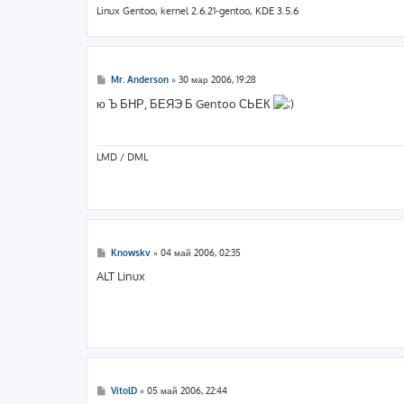
и
Linux Gentoo, kernel 2.6.21-gentoo, KDE 3.5.6
е
С
Mr. Anderson
»
30 мар 2006, 19:28
о
о
ю Ъ БНР, БЕЯЭ Б Gentoo СЬЕК
б
щ
е
н
и
LMD / DML
е
С
Knowskv
»
04 май 2006, 02:35
о
о
ALT Linux
б
щ
е
н
и
е
С
VitolD
»
05 май 2006, 22:44
о