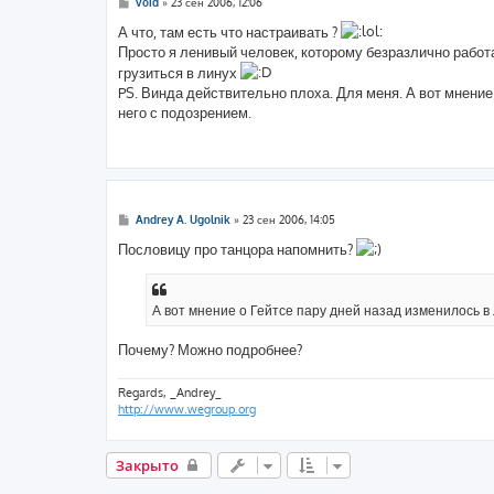
С
void
»
23 сен 2006, 12:06
о
о
А что, там есть что настраивать ?
б
Просто я ленивый человек, которому безразлично работ
щ
е
грузиться в линух
н
PS. Винда действительно плоха. Для меня. А вот мнение
и
е
него с подозрением.
С
Andrey A. Ugolnik
»
23 сен 2006, 14:05
о
о
Пословицу про танцора напомнить?
б
щ
е
н
А вот мнение о Гейтсе пару дней назад изменилось в
и
е
Почему? Можно подробнее?
Regards, _Andrey_
http://www.wegroup.org
Закрыто