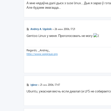
о
А мне нядаўна далі дыск з suse linux... Дык я зараз ў гэт
б
Але будзем змагацца...
щ
е
н
и
е
С
Andrey A. Ugolnik
»
26 июн 2006, 17:21
о
о
Gentoo Linux у меня. Проголосовать не могу
б
щ
е
н
и
Regards, _Andrey_
е
http://www.wegroup.org
С
iglezz
»
21 сен 2006, 17:47
о
о
Ubuntu, ужасная весчь если диалап (и LFS не собираетс
б
щ
е
н
и
е