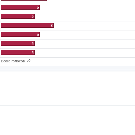
6
5
8
6
5
5
Всего голосов:
79