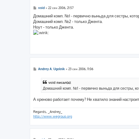
С
void
»
22 сен 2006, 21:57
о
о
Домашний комп. №1 - первично выньда для сестры, кото
б
Домашний комп. №2 - только Джента.
щ
е
Ноут - только Джента.
н
и
е
С
Andrey A. Ugolnik
»
23 сен 2006, 11:06
о
о
б
void писал(а):
щ
е
Домашний комп. №1 - первично выньда для сестры, ко
н
и
е
А хреново работает почему? Не хватило знаний настроить
Regards, _Andrey_
http://www.wegroup.org