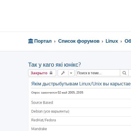
Портал
Список форумов
Linux
Об
Так у каго які юнікс?
П
Закрыто
Якім дыстрыбутывам Linux/Unix вы карыстае
Опрос закончился 02 май 2005, 23:05
Source Based
Debian (усе варыянты)
RedHat/Fedora
Mandrake