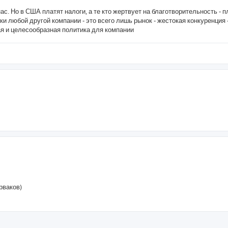
нас. Но в США платят налоги, а те кто жертвует на благотворительность - п
и любой другой компании - это всего лишь рынок - жестокая конкуренция -
ая и целесообразная политика для компании
рваков)