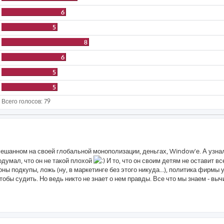
6
5
8
6
5
5
Всего голосов:
79
мешанном на своей глобальной монополизации, деньгах, Window'е. А узнал
одумал, что он не такой плохой
И то, что он своим детям не оставит вс
ы подкупы, ложь (ну, в маркетинге без этого никуда...), политика фирмы 
обы судить. Но ведь никто не знает о нем правды. Все что мы знаем - выч