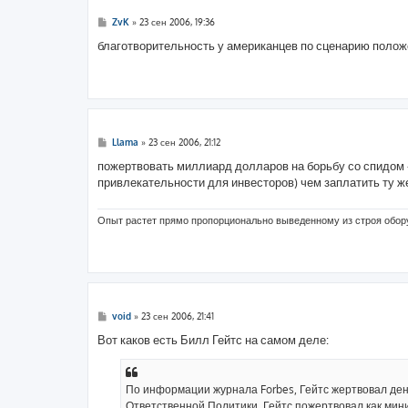
С
ZvK
»
23 сен 2006, 19:36
о
о
благотворительность у американцев по сценарию полож
б
щ
е
н
и
е
С
Llama
»
23 сен 2006, 21:12
о
о
пожертвовать миллиард долларов на борьбу со спидом 
б
привлекательности для инвесторов) чем заплатить ту 
щ
е
н
и
Опыт растет прямо пропорционально выведенному из строя обо
е
С
void
»
23 сен 2006, 21:41
о
о
Вот каков есть Билл Гейтс на самом деле:
б
щ
е
н
По информации журнала Forbes, Гейтс жертвовал ден
и
е
Ответственной Политики, Гейтс пожертвовал как мини