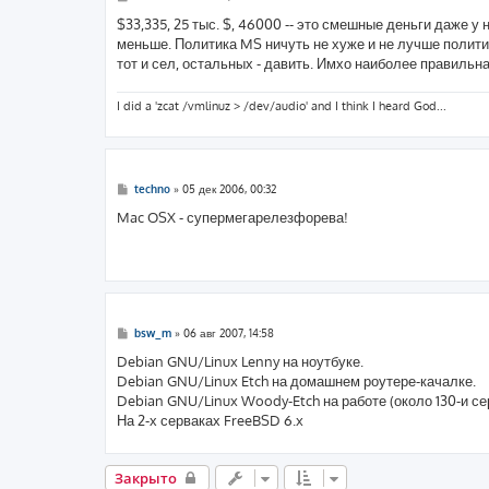
о
о
$33,335, 25 тыс. $, 46000 -- это смешные деньги даже у 
б
меньше. Политика MS ничуть не хуже и не лучше политик
щ
е
тот и сел, остальных - давить. Имхо наиболее правильн
н
и
е
I did a 'zcat /vmlinuz > /dev/audio' and I think I heard God...
С
techno
»
05 дек 2006, 00:32
о
о
Mac OSX - супермегарелезфорева!
б
щ
е
н
и
е
С
bsw_m
»
06 авг 2007, 14:58
о
о
Debian GNU/Linux Lenny на ноутбуке.
б
Debian GNU/Linux Etch на домашнем роутере-качалке.
щ
е
Debian GNU/Linux Woody-Etch на работе (около 130-и се
н
На 2-х серваках FreeBSD 6.x
и
е
Закрыто