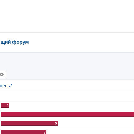
щий форум
оиск
Расширенный поиск
цесь?
1
9
7