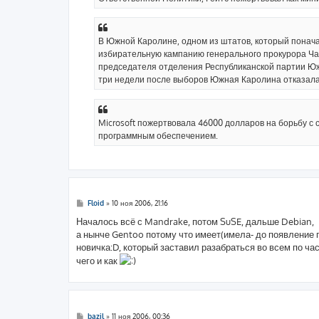
В Южной Каролине, одном из штатов, который поначал
избирательную кампанию генерального прокурора Чар
председателя отделения Республиканской партии Юж
три недели после выборов Южная Каролина отказала
Microsoft пожертвовала 46000 долларов на борьбу с
программным обеспечением.
С
Floid
»
10 ноя 2006, 21:16
о
о
Началось всё с Mandrake, потом SuSE, дальше Debian,
б
а нынче Gentoo потому что имеет(имела- до появление
щ
е
новичка:D, который заставил разабраться во всем по час
н
чего и как
и
е
С
bazil
»
11 ноя 2006, 00:36