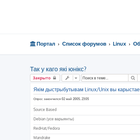
Портал
Список форумов
Linux
Об
Так у каго які юнікс?
П
Закрыто
Якім дыстрыбутывам Linux/Unix вы карыстае
Опрос закончился 02 май 2005, 23:05
Source Based
Debian (усе варыянты)
RedHat/Fedora
Mandrake