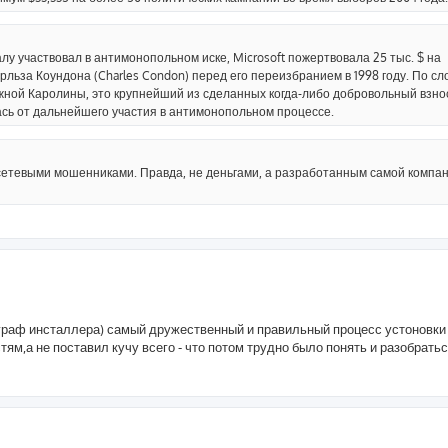
у участвовал в антимонопольном иске, Microsoft пожертвовала 25 тыс. $ на
льза Коундона (Charles Condon) перед его переизбранием в 1998 году. По сл
ной Каролины, это крупнейший из сделанных когда-либо добровольный взно
сь от дальнейшего участия в антимонопольном процессе.
 сетевыми мошенниками. Правда, не деньгами, а разработанным самой компа
 граф инсталлера) самый дружественный и правильный процесс устоновки
тям,а не поставил кучу всего - что потом трудно было понять и разобратьс