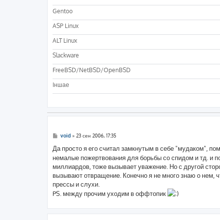
Gentoo
ASP Linux
ALT Linux
Slackware
FreeBSD/NetBSD/OpenBSD
Iншае
С
void
»
23 сен 2006, 17:35
о
о
Да просто я его считал замкнутым в себе "мудаком", по
б
немалые пожертвования для борьбы со спидом и тд. и п
щ
е
миллиардов, тоже вызывает уважение. Но с другой сторон
н
вызывают отвращение. Конечно я не много знаю о нем, чт
и
е
прессы и слухи.
PS. между прочим уходим в оффтопик