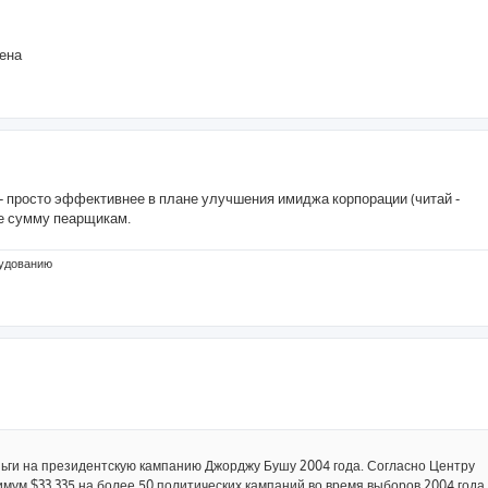
ена
- просто эффективнее в плане улучшения имиджа корпорации (читай -
же сумму пеарщикам.
рудованию
ьги на президентскую кампанию Джорджу Бушу 2004 года. Согласно Центру
мум $33,335 на более 50 политических кампаний во время выборов 2004 года.