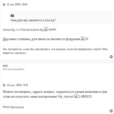
С
12 апр 2005, 13:04
о
о
б
щ
е
Чем для вас является Linux.by?
н
и
е
Linux.by == Forum.Linux.by
Другими словами, для меня он является форумом
Хм, интересно, а как бы смотрелась эта крошка, если ей перерезать горло? Мне
кажется, неплохо...
RHT
Интересующийся
С
22 июн 2005, 14:12
о
о
Можно поговорить, задать вопрос, поделиться своим мнением и при
б
этом не получить ниже ватерлинии! Ну, почти!
ИМХО!
щ
е
н
и
RTOS Barracuda
е