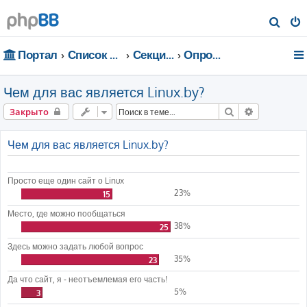
П
о
Портал
Список форумов
Секции портала
Опросы
и
с
Чем для вас является Linux.by?
к
Поиск
Расширенн
Закрыто
Чем для вас является Linux.by?
Просто еще один сайт о Linux
23%
15
Место, где можно пообщаться
38%
25
Здесь можно задать любой вопрос
35%
23
Да что сайт, я - неотъемлемая его часть!
5%
3