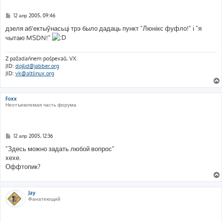
С
12 апр 2005, 09:46
о
о
дзеля аб'ектыўнасьці трэ было дадаць пункт "Люнікс фуфло!" і "я
б
чытаю MSDN!"
щ
е
н
и
Z pažadańnem pośpexaŭ, VX.
е
JID:
dojlid@jabber.org
JID:
vk@altlinux.org
Foxx
Неотъемлемая часть форума
С
12 апр 2005, 12:36
о
о
"Здесь можно задать любой вопрос"
б
хехе.
щ
е
Оффтопик?
н
и
е
Jay
Фанатеющий