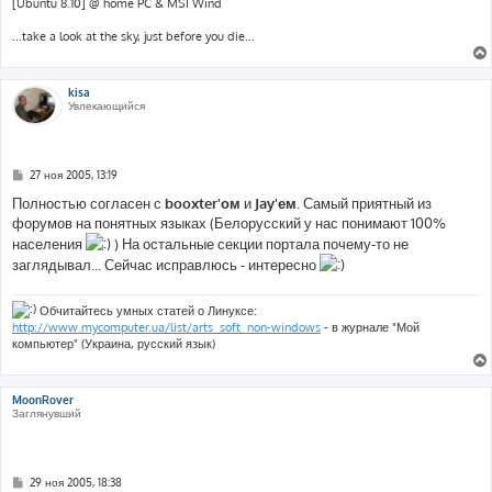
[Ubuntu 8.10] @ home PC & MSI Wind
...take a look at the sky, just before you die...
kisa
Увлекающийся
С
27 ноя 2005, 13:19
о
о
Полностью согласен с
booxter'ом
и
Jay'ем
. Самый приятный из
б
форумов на понятных языках (Белорусский у нас понимают 100%
щ
е
населения
) На остальные секции портала почему-то не
н
заглядывал... Сейчас исправлюсь - интересно
и
е
Обчитайтесь умных статей о Линуксе:
http://www.mycomputer.ua/list/arts_soft_non-windows
- в журнале "Мой
компьютер" (Украина, русский язык)
MoonRover
Заглянувший
С
29 ноя 2005, 18:38