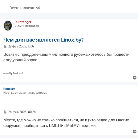
Всего голосов:
66
X-Stranger
Администратор
Чем для вас является Linux.by?
С
22 фев 2005, 10:39
о
о
Всвязи с преодолением миллионного рубежа хотелось бы провести
б
следующий опрос.
щ
е
н
и
usually I'm kind
е
booxter
Неотъемлемая часть форума
С
24 фев 2005, 00:24
о
о
Место, где можно не только пообщаться, но и (что редко для многих
б
форумов) пообщаться с ВМЕНЯЕМЫМИ людьми.
щ
е
н
и