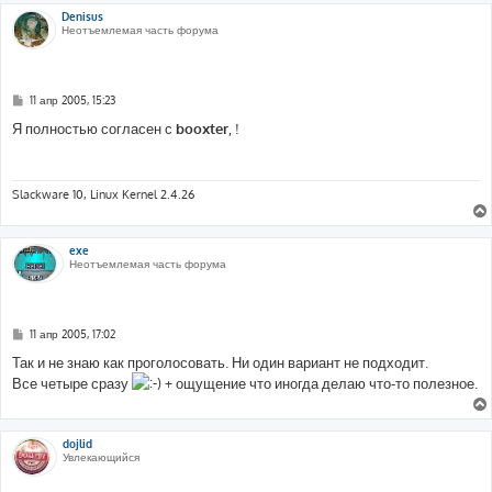
е
Denisus
Неотъемлемая часть форума
С
11 апр 2005, 15:23
о
о
Я полностью согласен с
booxter
, !
б
щ
е
н
и
Slackware 10, Linux Kernel 2.4.26
е
exe
Неотъемлемая часть форума
С
11 апр 2005, 17:02
о
о
Так и не знаю как проголосовать. Ни один вариант не подходит.
б
Все четыре сразу
+ ощущение что иногда делаю что-то полезное.
щ
е
н
и
е
dojlid
Увлекающийся