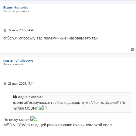
Борис Чисталёв
Интересующийся
С
22 июн 2005, 14:45
о
о
drSchur: опросы у вас полемичные (назовём это так)
б
щ
е
н
и
е
master_of_shadows
Фанатеющий
С
23 июн 2005, 17:41
о
о
б
dojlid писал(а):
щ
е
дзеля аб'ектыўнасьці трэ было дадаць пункт "Люнікс фуфло!" і "я
н
чытаю MSDN!"
и
е
Не вижу связи
.
MSDN, BTW, в текущей реинкарнации очень неплохой хелп.