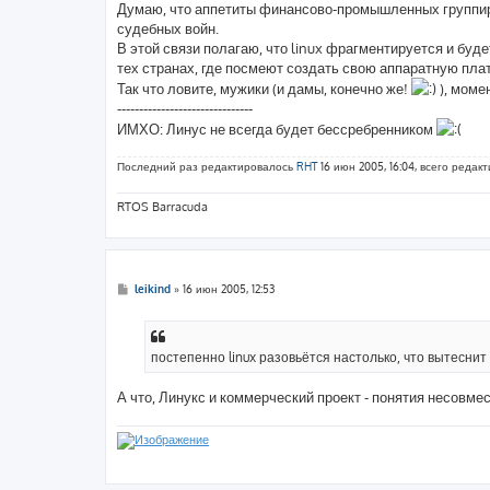
Думаю, что аппетиты финансово-промышленных группир
и
е
судебных войн.
В этой связи полагаю, что linux фрагментируется и бу
тех странах, где посмеют создать свою аппаратную пл
Так что ловите, мужики (и дамы, конечно же!
), моме
-------------------------------
ИМХО: Линус не всегда будет бессребренником
Последний раз редактировалось
RHT
16 июн 2005, 16:04, всего редакт
RTOS Barracuda
С
leikind
»
16 июн 2005, 12:53
о
о
б
щ
е
постепенно linux разовьётся настолько, что вытеснит
н
и
е
А что, Линукс и коммерческий проект - понятия несовме