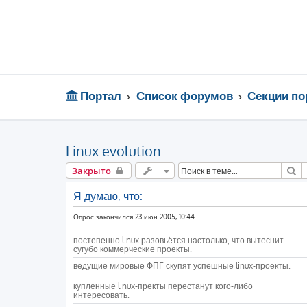
Портал
Список форумов
Секции по
Linux evolution.
П
Закрыто
Я думаю, что:
Опрос закончился 23 июн 2005, 10:44
постепенно linux разовьётся настолько, что вытеснит
сугубо коммерческие проекты.
ведущие мировые ФПГ скупят успешные linux-проекты.
купленные linux-пректы перестанут кого-либо
интересовать.