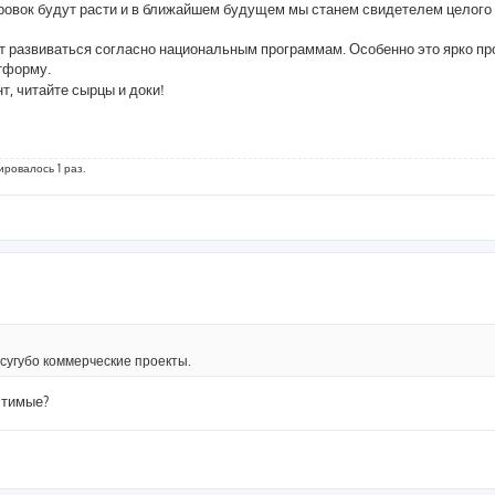
овок будут расти и в ближайшем будущем мы станем свидетелем целого 
дет развиваться согласно национальным программам. Особенно это ярко пр
атформу.
нт, читайте сырцы и доки!
ировалось 1 раз.
 сугубо коммерческие проекты.
стимые?