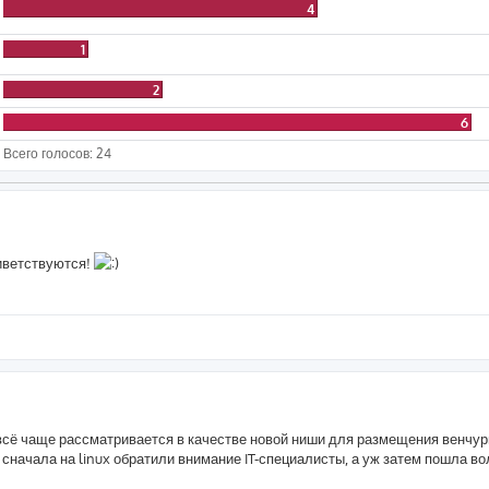
4
1
2
6
Всего голосов:
24
риветствуются!
x всё чаще рассматривается в качестве новой ниши для размещения венчур
 сначала на linux обратили внимание IT-специалисты, а уж затем пошла во