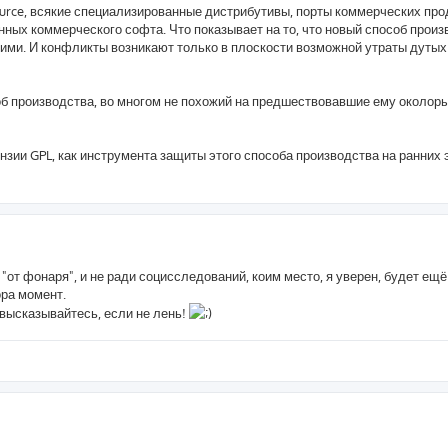
urce, всякие специализированные дистрибутивы, порты коммерческих про
ных коммерческого софта. Что показывает на то, что новый способ прои
ми. И конфликты возникают только в плоскости возможной утраты дутых
об производства, во многом не похожий на предшествовавшие ему околор
зии GPL, как инструмента защиты этого способа производства на ранних 
от фонаря", и не ради социсследований, коим место, я уверен, будет ещё
ора момент.
высказывайтесь, если не лень!