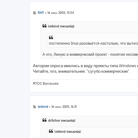
С
RHT
»
16 июн 2005, 15:54
о
о
б
leikind писал(а):
щ
е
н
и
е
постепенно linux разовьётся настолько, что выте
А что, Линукс и коммерческий проект - понятия несо
Автором опроса имелись в виду проекты типа Windows 
Читайте, плз, внимательнее: "сугубо коммерческие".
RTOS Barracuda
С
leikind
»
16 июн 2005, 16:31
о
о
б
drSchur писал(а):
щ
е
н
leikind писал(а):
и
е