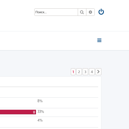
Поиск
Расширенный пои
1
2
3
4
След.
8%
33%
8
4%