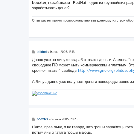
о
booxter
, незабываем - RedHat - один из крупнейших разр
б
зарабатывать денег?
щ
е
н
и
Опыт растет прямо пропорционально выведенному из строя обо
е
С
leikind
»
16 июн 2005, 18:13
о
о
Давно уже на линуксе зарабатывают деньги. А слова "ко
б
свободное ПО может быть коммерческим и платным. Это 
щ
е
срочно читать 4 свободы
http://www.gnu.org/philosophy
н
и
е
А Линус давно уже получает деньги непосредственно за
С
booxter
»
16 июн 2005, 20:25
о
о
Llama, правільна, я не гавару, што грошы зарабляць гэта
б
потым яны з гэтага грошы маюць.
щ