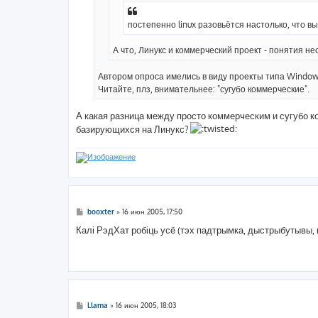
постепенно linux разовьётся настолько, что в
А что, Линукс и коммерческий проект - понятия н
Автором опроса имелись в виду проекты типа Window
Читайте, плз, внимательнее: "сугубо коммерческие".
А какая разница между просто коммерческим и сугубо 
базирующихся на Линукс?
С
booxter
»
16 июн 2005, 17:50
о
о
Калі РэдХат робіць усё (тэх падтрымка, дыстрыбутывы, п
б
щ
е
н
и
е
С
Llama
»
16 июн 2005, 18:03
о