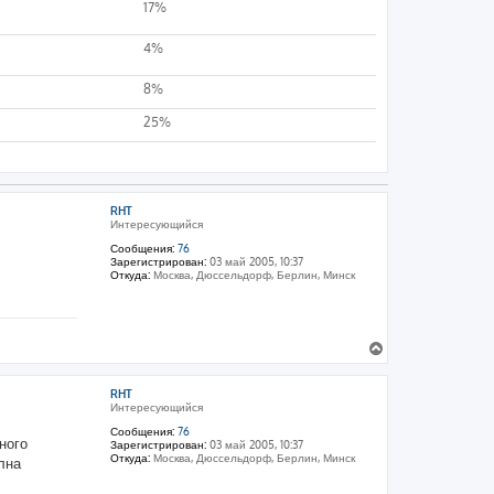
17%
4%
8%
25%
RHT
Интересующийся
Сообщения:
76
Зарегистрирован:
03 май 2005, 10:37
Откуда:
Москва, Дюссельдорф, Берлин, Минск
В
е
р
RHT
н
Интересующийся
у
т
Сообщения:
76
ного
Зарегистрирован:
03 май 2005, 10:37
ь
Откуда:
Москва, Дюссельдорф, Берлин, Минск
лна
с
я