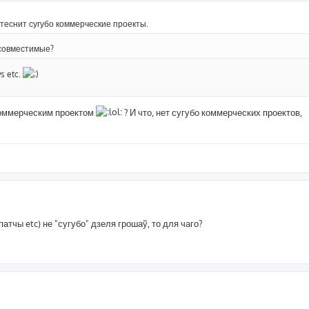
ытеснит сугубо коммерческие проекты.
есовместимые?
s etc.
коммерческим проектом
? И что, нет сугубо коммерческих проектов,
атчы etc) не "сугубо" дзеля грошаў, то для чаго?