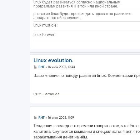
linux будет развиваться согласно национальным
программам развития IT в той или иной стране.
развитие linux будет происходить адекватно развитию
аппаратного обеспечения.
linux must die!
linux forever!
Linux evolution.
С
RHT
»
16 июн 2005, 10:44
о
о
Ваше мнение по поводу развития linux. Комментарии п
б
щ
е
н
и
RTOS Barracuda
е
С
RHT
»
16 июн 2005, 11:09
о
о
Тенденция последнего времени говорит о том, что linu
б
капитала. Скупаются компании и специалисты. Факт, что
щ
е
зарабатывания денег на нём.
н