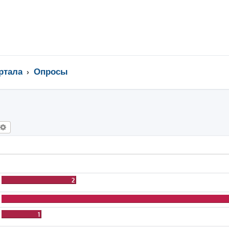
ртала
Опросы
оиск
Расширенный поиск
2
1