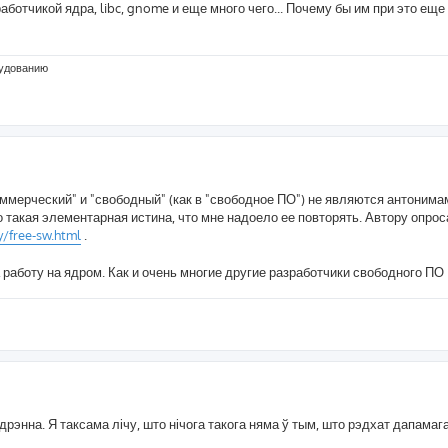
аботчикой ядра, libc, gnome и еще много чего... Почему бы им при это еще 
рудованию
ммерческий" и "свободный" (как в "свободное ПО") не являются антонима
такая элементарная истина, что мне надоело ее повторять. Автору опрос
/free-sw.html
.
 работу на ядром. Как и очень многие другие разработчики свободного ПО
 дрэнна. Я таксама лічу, што нічога такога няма ў тым, што рэдхат дапамаг