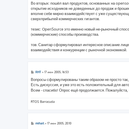
Во вторых: пошёл вал продуктов, основанных на openso
открытие исходников не доведенных до продаж и брошен
вполне себе мирно взаимодействует с уже существующи
сверхприбылей коммерческих гигантов.
тезис: OpenSource это именно новый не-рыночный спос
(коммерческие) способы производства.
тов. Санитар сформулировал интересное описание лицен
взаимодействия и конкуренции с рыночной экономикой.
С
RHT
»
17 июн 2005, 16:53
о
о
Вопросы сформулированы таким образом не просто так, "
б
Есть дискуссия, и уже это есть положительный для авт
щ
е
Всем - спасибо! Опрос ещё продолжается. Пожалуйста, 
н
и
е
RTOS Barracuda
С
mihail
»
17 июн 2005, 20:10
о