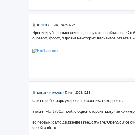
е
н
и
е
С
leikind
»
17 июн 2005, 12:27
о
о
Иронизируй сколько хочешь, но путать свободное ПО с 
б
образом, формулировка некоторых вариантов ответа в к
щ
е
н
и
е
С
Борис Чисталёв
»
17 июн 2005, 12:56
о
о
сам по себе формулировка опросника некорректна
б
щ
е
этакий Mortal Combat, с одной стороны могучие коммерс
н
и
е
во первых: само движение FreeSoftware/OpenSource оче
своей работе