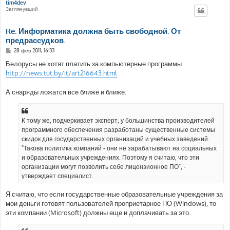
tim4dev
Заглянувший
Re: Информатика должна быть свободной. От
предрассудков.
С
28 фев 2011, 16:33
о
о
Белорусы не хотят платить за компьютерные программы
б
http://news.tut.by/it/art216643.html
щ
е
н
А снаряды ложатся все ближе и ближе.
и
е
К тому же, подчеркивает эксперт, у большинства производителей
программного обеспечения разработаны существенные системы
скидок для государственных организаций и учебных заведений.
"Такова политика компаний - они не зарабатывают на социальных
и образовательных учреждениях. Поэтому я считаю, что эти
организации могут позволить себе лицензионное ПО", -
утверждает специалист.
Я считаю, что если государственные образовательные учреждения за
мои деньги готовят пользователей проприетарное ПО (Windows), то
эти компании (Microsoft) должны еще и доплачивать за это.