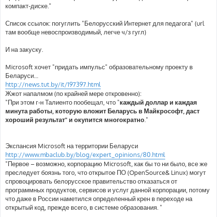
компакт-диске."
Список ссылок: погуглить "Белорусский Интернет для педагога" (url
там вообще невоспроизводимый, легче ч/з гугл)
И на закуску.
Microsoft хочет "придать импульс" образовательному проекту в
Беларуси...
http://news.tut.by/it/197397.html
Жжот напалмом (по крайней мере откровенно):
"При этом г-н Талиенто пообещал, что "
каждый доллар и каждая
минута работы, которую вложит Беларусь в Майкрософт, даст
хороший результат" и окупится многократно
."
Экспансия Microsoft на территории Беларуси
http://www.mbaclub.by/blog/expert_opinions/80.html
"Первое – возможно, корпорацию Microsoft, как бы то ни было, все же
преследует боязнь того, что открытое ПО (OpenSource& Linux) могут
спровоцировать белорусское правительство отказаться от
программных продуктов, сервисов и услуг данной корпорации, потому
что даже в России наметился определенный крен в переходе на
открытый код, прежде всего, в системе образования. "