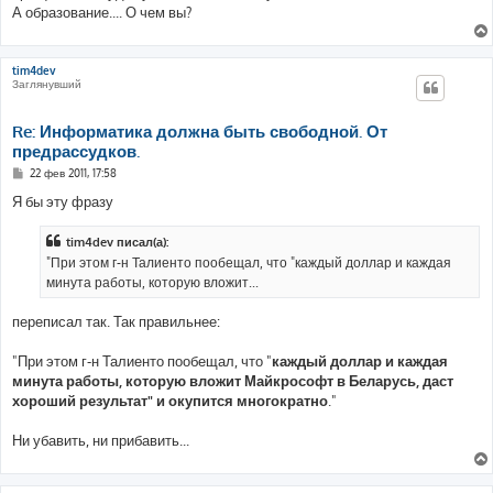
А образование.... О чем вы?
tim4dev
Заглянувший
Re: Информатика должна быть свободной. От
предрассудков.
С
22 фев 2011, 17:58
о
о
Я бы эту фразу
б
щ
е
tim4dev писал(а):
н
"При этом г-н Талиенто пообещал, что "каждый доллар и каждая
и
е
минута работы, которую вложит...
переписал так. Так правильнее:
"При этом г-н Талиенто пообещал, что "
каждый доллар и каждая
минута работы, которую вложит Майкрософт в Беларусь, даст
хороший результат" и окупится многократно
."
Ни убавить, ни прибавить...