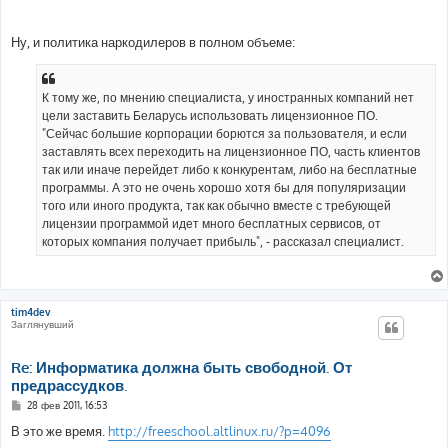
Ну, и политика наркодилеров в полном объеме:
К тому же, по мнению специалиста, у иностранных компаний нет
цели заставить Беларусь использовать лицензионное ПО.
"Сейчас большие корпорации борются за пользователя, и если
заставлять всех переходить на лицензионное ПО, часть клиентов
так или иначе перейдет либо к конкурентам, либо на бесплатные
программы. А это не очень хорошо хотя бы для популяризации
того или иного продукта, так как обычно вместе с требующей
лицензии программой идет много бесплатных сервисов, от
которых компания получает прибыль", - рассказал специалист.
tim4dev
Заглянувший
Re: Информатика должна быть свободной. От
предрассудков.
С
28 фев 2011, 16:53
о
о
В это же время.
http://freeschool.altlinux.ru/?p=4096
б