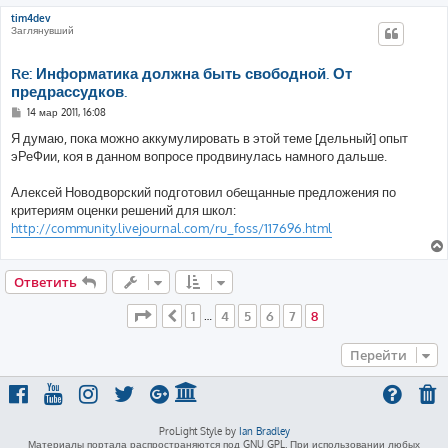
tim4dev
Заглянувший
Re: Информатика должна быть свободной. От
предрассудков.
С
14 мар 2011, 16:08
о
о
Я думаю, пока можно аккумулировать в этой теме [дельный] опыт
б
эРеФии, коя в данном вопросе продвинулась намного дальше.
щ
е
н
Алексей Новодворский подготовил обещанные предложения по
и
е
критериям оценки решений для школ:
http://community.livejournal.com/ru_foss/117696.html
Ответить
Страница
8
из
8
1
4
5
6
7
8
Пред.
…
Перейти
ProLight Style by
Ian Bradley
Материалы портала распространяются под GNU GPL. При использовании любых