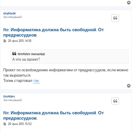
skyblade
Заглянувший
Re: Информатика должна быть свободной. От
предрассудков.
С
20 фев 2011, 14:35
о
о
б
tim4dev писал(а):
щ
е
А что за проект?
н
и
е
Проект по освобождению информатики от предрассудков, если можно
так выразиться.
Топик стартовал
так.
tim4dev
Заглянувший
Re: Информатика должна быть свободной. От
предрассудков.
С
20 фев 2011, 15:52
о
о