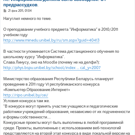
предрассудков.
С
21 фев 2011, 01:04
о
о
Нагуглил немного по теме.
б
щ
е
О преподавании учебного предмета “Информатика“ в 2010/2011
н
учебном году
и
е
http://www.minedu.unibel.by/ru/sm.aspx?guid=40413
В частности упоминается Система дистанционного обучения по
школьному курсу "Информатика".
Слава Линусу, оно на Moodle (почему не на делфи?):
http://phys.bspu.unibel.by/school/index ... cal_y=2007
Министерство образования Республики Беларусь планирует
проведение в 2011 году VI республиканского конкурса
«Компьютер.Образование.Интернет»
http://ripo.unibel.by/cei/
Условия конкурса там же.
"В конкурсе могут принять участие учащиеся и педагогические
работники учреждений образования, независимо от их подчиненности
и формы собственности....
Конкурсные проекты могут быть выполнены в любой программной
среде. Проекты, выполненные с использованием веб-технологий
представляются на второй этап конкурса в виде локальной версии на