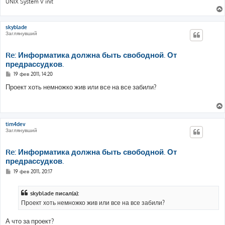
UNIX System V init
skyblade
Заглянувший
Re: Информатика должна быть свободной. От
предрассудков.
С
19 фев 2011, 14:20
о
о
Проект хоть немножко жив или все на все забили?
б
щ
е
н
и
е
tim4dev
Заглянувший
Re: Информатика должна быть свободной. От
предрассудков.
С
19 фев 2011, 20:17
о
о
б
skyblade писал(а):
щ
е
Проект хоть немножко жив или все на все забили?
н
и
е
А что за проект?