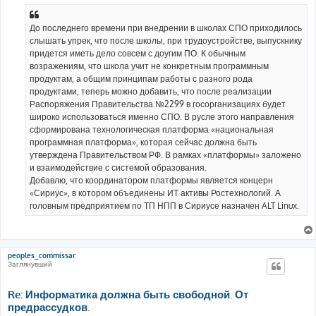
щ
е
н
До последнего времени при внедрении в школах СПО приходилось
и
е
слышать упрек, что после школы, при трудоустройстве, выпускнику
придется иметь дело совсем с доугим ПО. К обычным
возражениям, что школа учит не конкретным программным
продуктам, а общим принципам работы с разного рода
продуктами, теперь можно добавить, что после реализации
Распоряжения Правительства №2299 в госорганизациях будет
широко использоваться именно СПО. В русле этого направления
сформирована технологическая платформа «национальная
программная платформа», которая сейчас должна быть
утверждена Правительством РФ. В рамках «платформы» заложено
и взаимодействие с системой образования.
Добавлю, что координатором платформы является концерн
«Сириус», в котором объединены ИТ активы Ростехнологий. А
головным предприятием по ТП НПП в Сириусе назначен ALT Linux.
peoples_commissar
Заглянувший
Re: Информатика должна быть свободной. От
предрассудков.