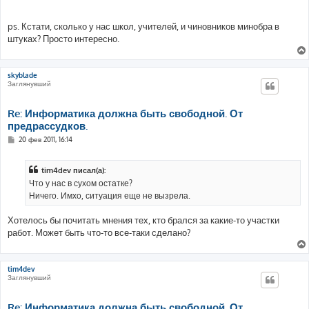
ps. Кстати, сколько у нас школ, учителей, и чиновников минобра в
штуках? Просто интересно.
skyblade
Заглянувший
Re: Информатика должна быть свободной. От
предрассудков.
С
20 фев 2011, 16:14
о
о
б
tim4dev писал(а):
щ
е
Что у нас в сухом остатке?
н
Ничего. Имхо, ситуация еще не вызрела.
и
е
Хотелось бы почитать мнения тех, кто брался за какие-то участки
работ. Может быть что-то все-таки сделано?
tim4dev
Заглянувший
Re: Информатика должна быть свободной. От