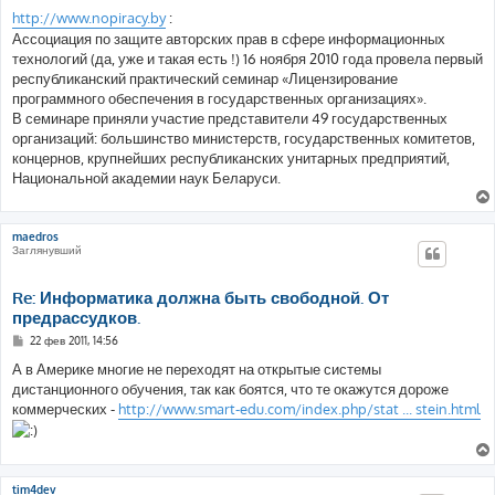
http://www.nopiracy.by
:
Ассоциация по защите авторских прав в сфере информационных
технологий (да, уже и такая есть !) 16 ноября 2010 года провела первый
республиканский практический семинар «Лицензирование
программного обеспечения в государственных организациях».
В семинаре приняли участие представители 49 государственных
организаций: большинство министерств, государственных комитетов,
концернов, крупнейших республиканских унитарных предприятий,
Национальной академии наук Беларуси.
maedros
Заглянувший
Re: Информатика должна быть свободной. От
предрассудков.
С
22 фев 2011, 14:56
о
о
А в Америке многие не переходят на открытые системы
б
дистанционного обучения, так как боятся, что те окажутся дороже
щ
е
коммерческих -
http://www.smart-edu.com/index.php/stat ... stein.html
н
и
е
tim4dev