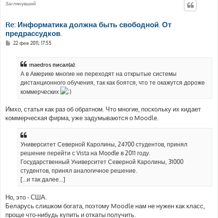
Заглянувший
Re: Информатика должна быть свободной. От
предрассудков.
С
22 фев 2011, 17:55
о
о
б
maedros писал(а):
щ
е
А в Америке многие не переходят на открытые системы
н
дистанционного обучения, так как боятся, что те окажутся дороже
и
е
коммерческих
Имхо, статья как раз об обратном. Что многие, поскольку их кидает
коммерческая фирма, уже задумываются о Moodle.
Университет Северной Каролины, 24700 студентов, принял
решение перейти с Vista на Moodle в 2011 году.
Государственный Университет Северной Каролины, 31000
студентов, принял аналогичное решение.
[...и так далее...]
Но, это - США.
Беларусь слишком богата, поэтому Moodle нам не нужен как класс,
проще что-нибудь купить и откаты получить.