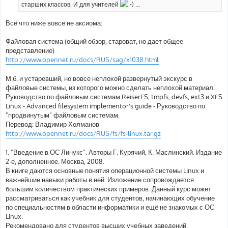
е
старших классов. И для учителей
...
Всё что ниже вовсе не аксиома:
Файловая система (общий обзор, староват, но дает общее
представление)
http://www.opennet.ru/docs/RUS/sag/x1038.html
М.б. и устаревший, но вовсе неплохой развернутый экскурс в
файловые системы, из которого можно сделать неплохой материал:
Руководство по файловым системам ReiserFS, tmpfs, devfs, ext3 и XFS
Linux - Advanced filesystem implementor's guide - Руководство по
"продвинутым" файловым системам.
Перевод: Владимир Холманов
http://www.opennet.ru/docs/RUS/fs/fs-linux.tar.gz
1. "Введение в ОС Линукс". Авторы Г. Курячий, К. Маслинский. Издание
2-е, дополненное. Москва, 2008.
В книге даются основные понятия операционной системы Linux и
важнейшие навыки работы в ней. Изложение сопровождается
большим количеством практических примеров. Данный курс может
рассматриваться как учебник для студентов, начинающих обучение
по специальностям в области информатики и ещё не знакомых с ОС
Linux.
Рекомендовано для студентов высших учебных заведений,