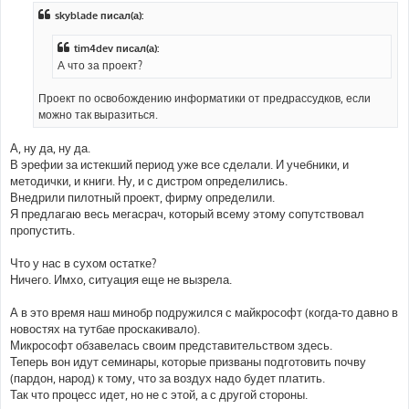
б
skyblade писал(а):
щ
е
н
tim4dev писал(а):
и
е
А что за проект?
Проект по освобождению информатики от предрассудков, если
можно так выразиться.
А, ну да, ну да.
В эрефии за истекший период уже все сделали. И учебники, и
методички, и книги. Ну, и с дистром определились.
Внедрили пилотный проект, фирму определили.
Я предлагаю весь мегасрач, который всему этому сопутствовал
пропустить.
Что у нас в сухом остатке?
Ничего. Имхо, ситуация еще не вызрела.
А в это время наш минобр подружился с майкрософт (когда-то давно в
новостях на тутбае проскакивало).
Микрософт обзавелась своим представительством здесь.
Теперь вон идут семинары, которые призваны подготовить почву
(пардон, народ) к тому, что за воздух надо будет платить.
Так что процесс идет, но не с этой, а с другой стороны.