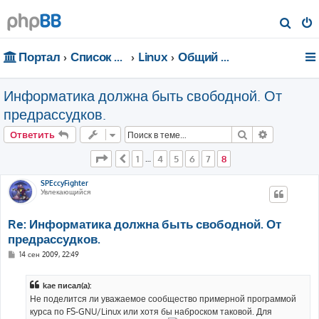
П
о
Портал
Список форумов
Linux
Общий форум
и
с
Информатика должна быть свободной. От
к
предрассудков.
Поиск
Расширен
Ответить
Страница
8
из
8
1
4
5
6
7
8
Пред.
…
SPEccyFighter
Увлекающийся
Re: Информатика должна быть свободной. От
предрассудков.
С
14 сен 2009, 22:49
о
о
б
kae писал(а):
щ
е
Не поделится ли уважаемое сообщество примерной программой
н
курса по FS-GNU/Linux или хотя бы наброском таковой. Для
и