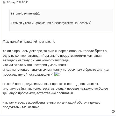
С
02 мар 2011, 07:36
о
о
б
tim4dev писал(а):
щ
е
н
Есть ли у кого информация о белорусских Поносовых?
и
е
Фаммилий и названий не знаю, но
то ли в прошлом декабре, то ли в январе в славном городе Брест в
одну из контор нагрянули "органы" с предствителями компании
автодеск на тему лицензиооного автокада.
что им за это было - история умалчивает.
инфа получена от знакомых минчан, у которых там в бресте филиал
пососедству с "пострадавшими"
на этой волне, один из минских проектно-исследовательских
институтов (ниптис) снес весь автокад, и перешл на какую-то более
дешевую программу, естественно проплатив.
как там у всех вышеобозначенных организаций обстоят дела с
продуктами M$ незнаю...