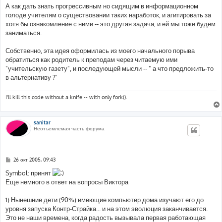
А как дать знать прогрессивным но сидящим в информационном
голоде учителям о существовании таких наработок, и агитировать за
хотя бы ознакомление с ними -- это другая задача, и ей мы тоже будем
заниматься.
Собственно, эта идея оформилась из моего начального порыва
обратиться как родитель к преподам через читаемую ими
"учительскую газету", и последующей мысли -- " а что предложить-то
в альтернативу ?"
I'll kill this code without a knife -- with only fork().
sanitar
Неотъемлемая часть форума
С
26 окт 2005, 09:43
о
о
Symbol: принят
б
Еще немного в ответ на вопросы Виктора
щ
е
н
1) Нынешние дети (90%) имеющие компьютер дома изучают его до
и
е
уровня запуска Контр-Страйка... и на этом эволюция заканчивается.
Это не наши времена, когда радость вызывала первая работающая