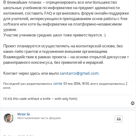
е
В ближайших планах -- отрецензировать все или большинство
школьных учебников по информатике на предмет адекватности
изложения, составить FAQ и организовать форум онлайн-поддержки
для учителей, интересующихся преподаванием основ работы с free
software или хотя бы информатики на платформно-независимом
уровне.
Участие учеников средних школ тоже приветствуется. :)
Проект планируется осуществляеть на волонтерской основе, без
каких-либо грантов и подчинения внешним организациям.
Взаимодействие в рамках проекта -- на основе открытой дискуссии +
равноправного консенсуса, без привилегий и иерархий.
Контакт через здесь или мыло
sanitarro@gmail.com
.
Последний раз редактировалось
sanitar
03 янв 2006, 18:50, всего редактировалось 2
раза.
I'll kill this code without a knife -- with only fork().
Victor Gr.
Неотъемлемая часть форума