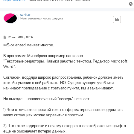
е
sanitar
Неотъемлемая часть форума
С
26 окт 2005, 09:37
о
о
M$-oriented меняет многое.
б
щ
е
В программе Минобраза например написано
н
"Текстовые редакторы. Навыки работы с текстом. Редактор Microsoft
и
е
Word".
Согласен, вордяра широко распространена, ребенок должен иметь
хотя бы умение с ней работать. НО. Существующие учебники
начинают преподавание с третьего пункта, им и заканчивают.
На выходе -- новоиспеченный "юзверь" не знает:
1) Чем отличается простой текст от форматированного вордом, и в
каких ситуациях можно управиться простым.
2) Что такое кодировки и почему некорректное отображение шрифта
еще не обозначает потерю данных.