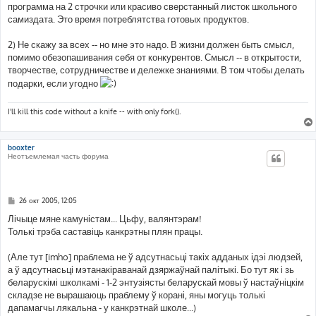
программа на 2 строчки или красиво сверстанный листок школьного
самиздата. Это время потреблятства готовых продуктов.
2) Не скажу за всех -- но мне это надо. В жизни должен быть смысл,
помимо обезопашивания себя от конкурентов. Смысл -- в открытости,
творчестве, сотрудничестве и дележке знаниями. В том чтобы делать
подарки, если угодно
I'll kill this code without a knife -- with only fork().
booxter
Неотъемлемая часть форума
С
26 окт 2005, 12:05
о
о
Лічыце мяне камуністам... Цьфу, валянтэрам!
б
Толькі трэба саставіць канкрэтны плян працы.
щ
е
н
(Але тут [imho] праблема не ў адсутнасьці такіх адданых ідэі людзей,
и
е
а ў адсутнасьці мэтанакіраванай дзяржаўнай палітыкі. Бо тут як і зь
беларускімі школкамі - 1-2 энтузіясты беларускай мовы ў настаўніцкім
складзе не вырашаюць праблему ў корані, яны могуць толькі
дапамагчы лякальна - у канкрэтнай школе...)