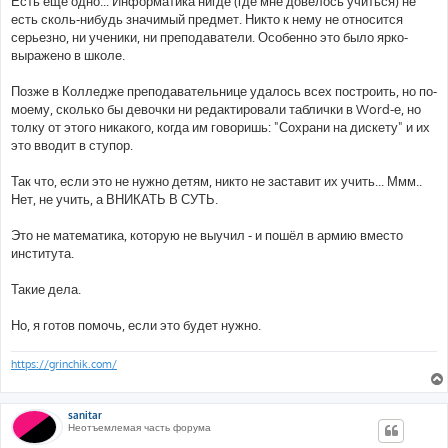
Есть ещё одно... Информатика нигде (где мне довелось учиться) не
есть сколь-нибудь значимый предмет. Никто к нему не относится
серьезно, ни ученики, ни преподаватели. Особенно это было ярко-
выражено в школе.
Позже в Колледже преподавательнице удалось всех построить, но по-
моему, сколько бы девочки ни редактировали таблички в Word-е, но
толку от этого никакого, когда им говоришь: "Сохрани на дискету" и их
это вводит в ступор.
Так что, если это не нужно детям, никто не заставит их учить... Ммм..
Нет, не учить, а ВНИКАТЬ В СУТЬ.
Это не математика, которую не выучил - и пошёл в армию вместо
института.
Такие дела.
Но, я готов помочь, если это будет нужно.
https://grinchik.com/
sanitar
Неотъемлемая часть форума