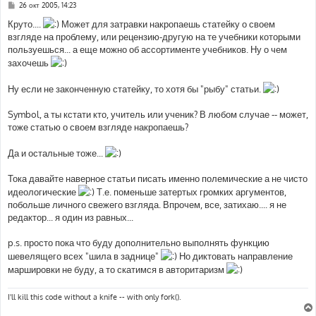
С
26 окт 2005, 14:23
о
о
Круто....
Может для затравки накропаешь статейку о своем
б
взгляде на проблему, или рецензию-другую на те учебники которыми
щ
е
пользуешься... а еще можно об ассортименте учебников. Ну о чем
н
захочешь
и
е
Ну если не законченную статейку, то хотя бы "рыбу" статьи.
Symbol, а ты кстати кто, учитель или ученик? В любом случае -- может,
тоже статью о своем взгляде накропаешь?
Да и остальные тоже...
Тока давайте наверное статьи писать именно полемические а не чисто
идеологические
Т.е. поменьше затертых громких аргументов,
побольше личного свежего взгляда. Впрочем, все, затихаю.... я не
редактор... я один из равных...
p.s. просто пока что буду дополнительно выполнять функцию
шевелящего всех "шила в заднице"
Но диктовать направление
маршировки не буду, а то скатимся в авторитаризм
I'll kill this code without a knife -- with only fork().