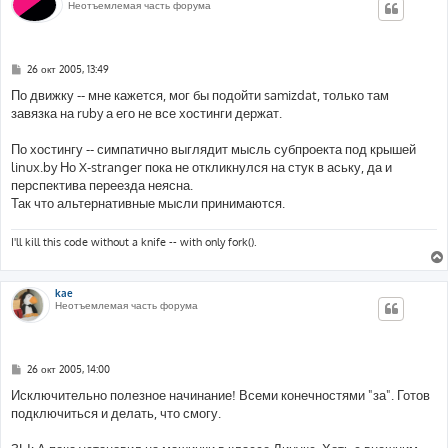
Неотъемлемая часть форума
С
26 окт 2005, 13:49
о
о
По движку -- мне кажется, мог бы подойти samizdat, только там
б
завязка на ruby а его не все хостинги держат.
щ
е
н
По хостингу -- симпатично выглядит мысль субпроекта под крышей
и
е
linux.by Но X-stranger пока не откликнулся на стук в аську, да и
перспектива переезда неясна.
Так что альтернативные мысли принимаются.
I'll kill this code without a knife -- with only fork().
kae
Неотъемлемая часть форума
С
26 окт 2005, 14:00
о
о
Исключительно полезное начинание! Всеми конечностями "за". Готов
б
подключиться и делать, что смогу.
щ
е
н