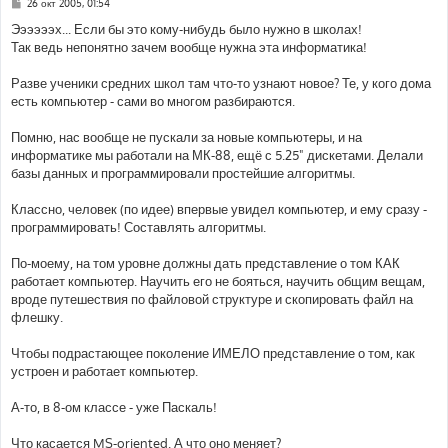
С
26 окт 2005, 01:54
о
о
Ээээээх... Если бы это кому-нибудь было нужно в школах!
б
Так ведь непонятно зачем вообще нужна эта информатика!
щ
е
н
Разве ученики средних школ там что-то узнают новое? Те, у кого дома
и
е
есть компьютер - сами во многом разбираются.
Помню, нас вообще не пускали за новые компьютеры, и на
информатике мы работали на МК-88, ещё с 5.25" дискетами. Делали
базы данных и программировали простейшие алгоритмы.
Классно, человек (по идее) впервые увидел компьютер, и ему сразу -
программировать! Составлять алгоритмы.
По-моему, на том уровне должны дать представление о том КАК
работает компьютер. Научить его не бояться, научить общим вещам,
вроде путешествия по файловой структуре и скопировать файл на
флешку.
Чтобы подрастающее поколение ИМЕЛО представление о том, как
устроен и работает компьютер.
А-то, в 8-ом классе - уже Паскаль!
Что касается MS-oriented. А что оно меняет?