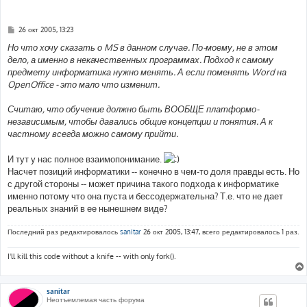
С
26 окт 2005, 13:23
о
о
Но что хочу сказать о MS в данном случае. По-моему, не в этом
б
дело, а именно в некачественных программах. Подход к самому
щ
е
предмету информатика нужно менять. А если поменять Word на
н
OpenOffice - это мало что изменит.
и
е
Считаю, что обучение должно быть ВООБЩЕ платформо-
независимым, чтобы давались общие концепции и понятия. А к
частному всегда можно самому прийти.
И тут у нас полное взаимопонимание.
Насчет позиций информатики -- конечно в чем-то доля правды есть. Но
с другой стороны -- может причина такого подхода к информатике
именно потому что она пуста и бессодержательна? Т.е. что не дает
реальных знаний в ее нынешнем виде?
Последний раз редактировалось
sanitar
26 окт 2005, 13:47, всего редактировалось 1 раз.
I'll kill this code without a knife -- with only fork().
sanitar
Неотъемлемая часть форума