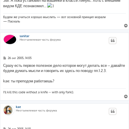
ЗЫ: А пока установил на машинки в классе Линукс. Хоть с внешним
и
е
видом КДЕ познакомил...
Будем же учиться хорошо мыслить — вот основной принцип морали
— Паскаль
sanitar
Неотъемлемая часть форума
С
26 окт 2005, 14:05
о
о
Сразу есть первое полезное дело которое могут делать все -- давайте
б
будем думать мысли и говорить их здесь по поводу пп.1.2.3.
щ
е
н
kae: ты преподом работаешь?
и
е
I'll kill this code without a knife -- with only fork().
kae
Неотъемлемая часть форума
С
26 окт 2005, 14:10