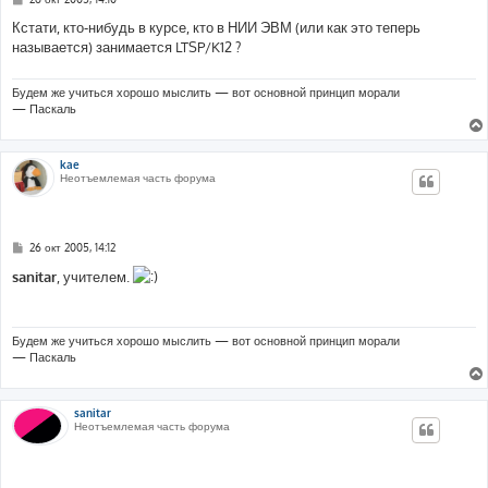
о
о
Кстати, кто-нибудь в курсе, кто в НИИ ЭВМ (или как это теперь
б
называется) занимается LTSP/K12 ?
щ
е
н
и
Будем же учиться хорошо мыслить — вот основной принцип морали
е
— Паскаль
kae
Неотъемлемая часть форума
С
26 окт 2005, 14:12
о
о
sanitar
, учителем.
б
щ
е
н
и
Будем же учиться хорошо мыслить — вот основной принцип морали
е
— Паскаль
sanitar
Неотъемлемая часть форума