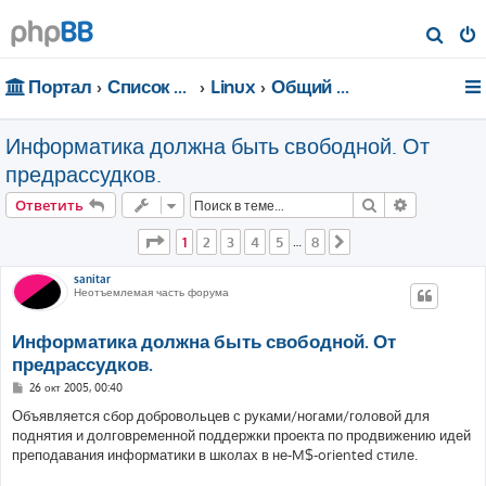
П
о
Портал
Список форумов
Linux
Общий форум
и
с
Информатика должна быть свободной. От
к
предрассудков.
Поиск
Расширен
Ответить
Страница
1
из
8
1
2
3
4
5
8
…
След.
sanitar
Неотъемлемая часть форума
Информатика должна быть свободной. От
предрассудков.
С
26 окт 2005, 00:40
о
о
Объявляется сбор добровольцев с руками/ногами/головой для
б
поднятия и долговременной поддержки проекта по продвижению идей
щ
е
преподавания информатики в школах в не-M$-oriented стиле.
н
и