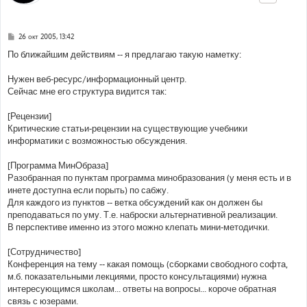
С
26 окт 2005, 13:42
о
о
По ближайшим действиям -- я предлагаю такую наметку:
б
щ
е
Нужен веб-ресурс/информационный центр.
н
Сейчас мне его структура видится так:
и
е
[Рецензии]
Критические статьи-рецензии на существующие учебники
информатики с возможностью обсуждения.
[Программа МинОбраза]
Разобранная по пунктам программа минобразования (у меня есть и в
инете доступна если порыть) по сабжу.
Для каждого из пунктов -- ветка обсуждений как он должен бы
преподаваться по уму. Т.е. наброски альтернативной реализации.
В перспективе именно из этого можно клепать мини-методички.
[Сотрудничество]
Конференция на тему -- какая помощь (сборками свободного софта,
м.б. показательными лекциями, просто консультациями) нужна
интересующимся школам... ответы на вопросы... короче обратная
связь с юзерами.