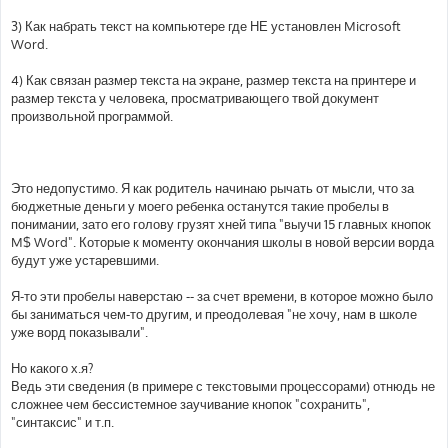
3) Как набрать текст на компьютере где НЕ установлен Microsoft
Word.
4) Как связан размер текста на экране, размер текста на принтере и
размер текста у человека, просматривающего твой документ
произвольной программой.
Это недопустимо. Я как родитель начинаю рычать от мысли, что за
бюджетные деньги у моего ребенка останутся такие пробелы в
понимании, зато его голову грузят хней типа "выучи 15 главных кнопок
M$ Word". Которые к моменту окончания школы в новой версии ворда
будут уже устаревшими.
Я-то эти пробелы наверстаю -- за счет времени, в которое можно было
бы заниматься чем-то другим, и преодолевая "не хочу, нам в школе
уже ворд показывали".
Но какого х.я?
Ведь эти сведения (в примере с текстовыми процессорами) отнюдь не
сложнее чем бессистемное заучивание кнопок "сохранить",
"синтаксис" и т.п.