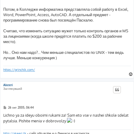
Потом, в Колледже информатика представляла собой работу в Excel,
Word, PowerPoint, Access, AutoCAD. А отдельный предмет -
программирование снова был посвящён Паскалю.
Считаю, что изменить ситуацию мужет только контроль органов и MS
за лицензиями (когда школе придётся платить по $200 за рабочее
место).
Но... Оно нам надо?... Чем меньше специалистов по UNIX - тем ведь
лучше. Меньше конкуренция )
https://grinchik.com/
Akeeri
Заглянувший
С
26 окт 2005, 06:44
о
о
Lichno ya za ideyu oboimi rukami za! Sam eto vse v nashei shkole sdelat
б
pytalsia. Pishite menia v dobrovolzy
щ
е
н
и
http://akeeri.tk
- сайт обо всём и о Линуксе в частности.