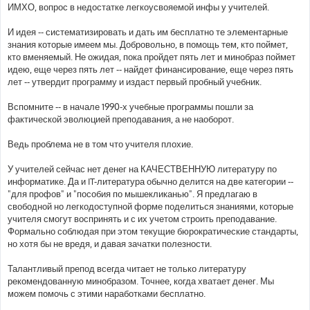
ИМХО, вопрос в недостатке легкоусвояемой инфы у учителей.
И идея -- систематизировать и дать им бесплатно те элементарные
знания которые имеем мы. Добровольно, в помощь тем, кто поймет,
кто вменяемый. Не ожидая, пока пройдет пять лет и минобраз поймет
идею, еще через пять лет -- найдет финансирование, еще через пять
лет -- утвердит программу и издаст первый пробный учебник.
Вспомните -- в начале 1990-х учебные программы пошли за
фактической эволюцией преподавания, а не наоборот.
Ведь проблема не в том что учителя плохие.
У учителей сейчас нет денег на КАЧЕСТВЕННУЮ литературу по
информатике. Да и IT-литература обычно делится на две категории --
"для профов" и "пособия по мышекликанью". Я предлагаю в
свободной но легкодоступной форме поделиться знаниями, которые
учителя смогут воспринять и с их учетом строить преподавание.
Формально соблюдая при этом текущие бюрократические стандарты,
но хотя бы не вредя, и давая зачатки полезности.
Талантливый препод всегда читает не только литературу
рекомендованную минобразом. Точнее, когда хватает денег. Мы
можем помочь с этими наработками бесплатно.