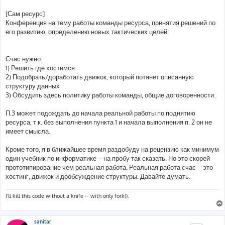
[Сам ресурс]
Конференция на тему работы команды ресурса, принятия решений по
его развитию, определению новых тактических целей.
Счас нужно:
1) Решить где хостимся
2) Подобрать/доработать движок, который потянет описанную
структуру данных
3) Обсудить здесь политику работы команды, общие договоренности.
П.3 может подождать до начала реальной работы по поднятию
ресурса, т.к. без выполнения пункта 1 и начала выполнения п. 2 он не
имеет смысла.
Кроме того, я в ближайшее время раздобуду на рецензию как минимум
один учебник по информатике -- на пробу так сказать. Но это скорей
прототипирование чем реальная работа. Реальная работа счас -- это
хостинг, движок и дообсуждение структуры. Давайте думать.
I'll kill this code without a knife -- with only fork().
sanitar