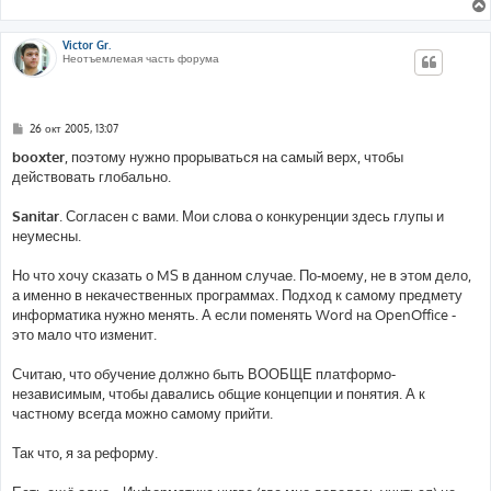
Victor Gr.
Неотъемлемая часть форума
С
26 окт 2005, 13:07
о
о
booxter
, поэтому нужно прорываться на самый верх, чтобы
б
действовать глобально.
щ
е
н
Sanitar
. Согласен с вами. Мои слова о конкуренции здесь глупы и
и
е
неумесны.
Но что хочу сказать о MS в данном случае. По-моему, не в этом дело,
а именно в некачественных программах. Подход к самому предмету
информатика нужно менять. А если поменять Word на OpenOffice -
это мало что изменит.
Считаю, что обучение должно быть ВООБЩЕ платформо-
независимым, чтобы давались общие концепции и понятия. А к
частному всегда можно самому прийти.
Так что, я за реформу.