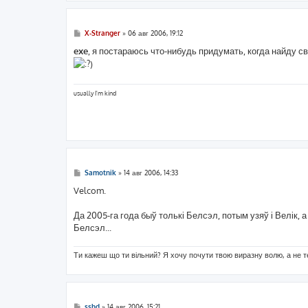
С
X-Stranger
»
06 авг 2006, 19:12
о
о
exe
, я постараюсь что-нибудь придумать, когда найду с
б
)
щ
е
н
и
usually I'm kind
е
С
Samotnik
»
14 авг 2006, 14:33
о
о
Velcom.
б
щ
е
Да 2005-га года быў толькі Белсэл, потым узяў і Велік,
н
Белсэл...
и
е
Ти кажеш що ти вільний? Я хочу почути твою виразну волю, а не т
С
sshd
»
14 авг 2006, 15:21