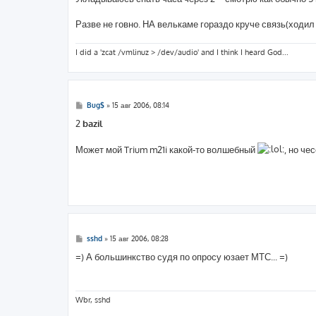
н
и
е
Разве не говно. НА велькаме гораздо круче связь(ходил
I did a 'zcat /vmlinuz > /dev/audio' and I think I heard God...
С
Bug$
»
15 авг 2006, 08:14
о
о
2
bazil
б
щ
е
Может мой Trium m21i какой-то волшебный
, но ч
н
и
е
С
sshd
»
15 авг 2006, 08:28
о
о
=) А большинкство судя по опросу юзает МТС... =)
б
щ
е
н
и
Wbr, sshd
е