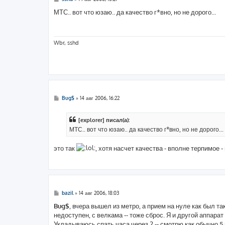
о
о
МТС.. вот что юзаю.. да качество г*вно, но не дорого...
б
щ
е
н
и
Wbr, sshd
е
С
Bug$
»
14 авг 2006, 16:22
о
о
б
[explorer] писал(а):
щ
е
МТС.. вот что юзаю.. да качество г*вно, но не дорого...
н
и
е
это так
, хотя насчет качества - вполне терпимое 
С
bazil
»
14 авг 2006, 18:03
о
о
Bug$
, вчера вышел из метро, а прием на нуле как был т
б
недоступен, с велкама -- тоже сброс. Я и другой аппара
щ
е
Укладываюсь спать часа через 2 -- смотрю как обычно 5