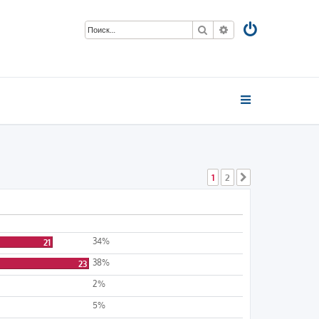
Поиск
Расширенный пои
1
2
След.
34%
21
38%
23
2%
5%