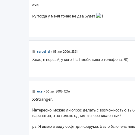
о
о
exe
,
б
щ
е
ну тогда у меня точно не два будет
н
и
е
С
sergei_d
»
05 авг 2006, 23:31
о
о
Хехе, я первый, у кого НЕТ мобильного телефона. Ж)
б
щ
е
н
и
е
С
exe
»
06 авг 2006, 12:16
о
о
X-Stranger
,
б
щ
е
Интересно, можно ли опрос делать с возможностью выб
н
вариантов, а не только одним из перечисленных?
и
е
ps. Я имею в виду софт для форума. Было бы очень неп