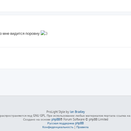
но мне видится поровну
ProLight Style by
Ian Bradley
распространяются под GNU GPL. При использовании любых материалов портала ссылка на L
Создано на основе
phpBB
® Forum Software © phpBB Limited
Русская поддержка phpBB
Конфиденциальность
|
Правила