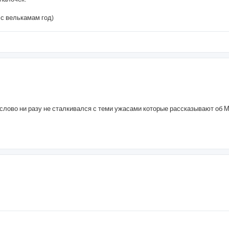
 с велькамам год)
есслово ни разу не сталкивался с теми ужасами которые рассказывают об 