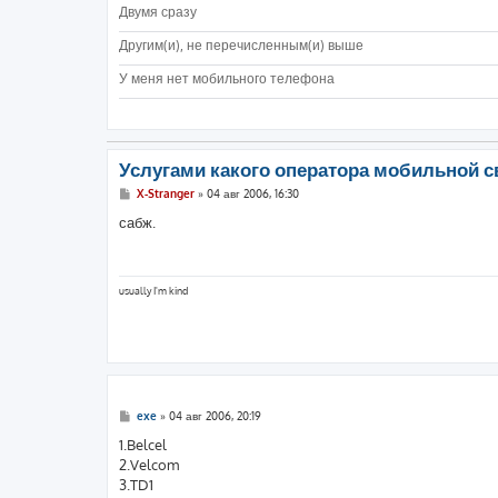
Двумя сразу
Другим(и), не перечисленным(и) выше
У меня нет мобильного телефона
Услугами какого оператора мобильной с
С
X-Stranger
»
04 авг 2006, 16:30
о
о
сабж.
б
щ
е
н
и
usually I'm kind
е
С
exe
»
04 авг 2006, 20:19
о
о
1.Belcel
б
2.Velcom
щ
е
3.TD1
н