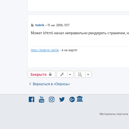
С
bobrik
»
15 авг 2006, 13:17
о
о
Может khtml начал неправильно рендерить странички, 
б
щ
е
н
и
http://bobrik.name
- я не вар'ят
е
Закрыто
Вернуться в «Опросы»
Материалы портала 