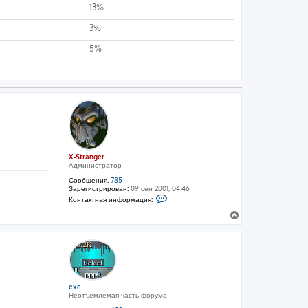
13%
3%
5%
X-Stranger
Администратор
Сообщения:
785
Зарегистрирован:
09 сен 2001, 04:46
К
Контактная информация:
о
н
В
т
е
а
р
к
н
т
н
у
а
т
я
ь
и
с
exe
н
Неотъемлемая часть форума
ф
я
о
к