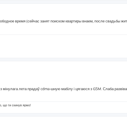
вободное время (сейчас занят поиском квартиры внаем, после свадьбы жит
 а з мінулага лета прадаў cdma-шную мабілу і цягаюся з GSM. Слаба развів
е, що ти скинув ярмо!