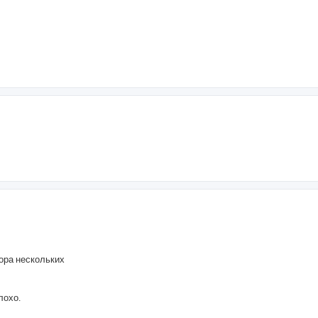
ора нескольких
лохо.