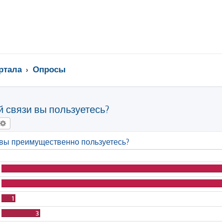
ртала
Опросы
 связи вы пользуетесь?
оиск
Расширенный поиск
 вы преимущественно пользуетесь?
1
3