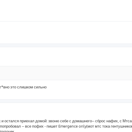
- г*вно это слишком сильно
ак и остался приехал домой: звоню себе с домашнего-- сброс нафих, с Мтса 
т попробовал -- все пофих - пишет Emergence only(мот мтс тока гентушнико
 палочек.