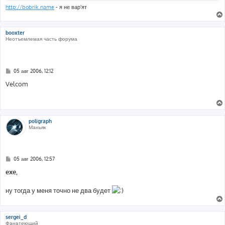
и
http://bobrik.name
- я не вар'ят
е
booxter
Неотъемлемая часть форума
С
05 авг 2006, 12:12
о
о
Velcom
б
щ
е
н
и
е
poligraph
Маньяк
С
05 авг 2006, 12:57
о
о
exe
,
б
щ
е
ну тогда у меня точно не два будет
н
и
е
sergei_d
Фанатеющий