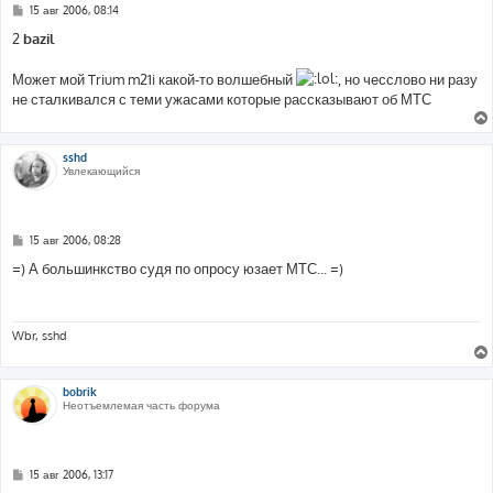
С
15 авг 2006, 08:14
о
о
2
bazil
б
щ
е
Может мой Trium m21i какой-то волшебный
, но чесслово ни разу
н
не сталкивался с теми ужасами которые рассказывают об МТС
и
е
sshd
Увлекающийся
С
15 авг 2006, 08:28
о
о
=) А большинкство судя по опросу юзает МТС... =)
б
щ
е
н
и
Wbr, sshd
е
bobrik
Неотъемлемая часть форума
С
15 авг 2006, 13:17
о