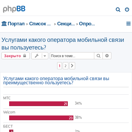
П
о
Портал
Список форумов
Секции портала
Опросы
и
с
Услугами какого оператора мобильной связи
к
вы пользуетесь?
Поиск
Расширенн
Закрыто
1
2
След.
Услугами какого оператора мобильной связи вы
преимущественно пользуетесь?
MTC
34%
21
Velcom
38%
23
БЕСТ
2%