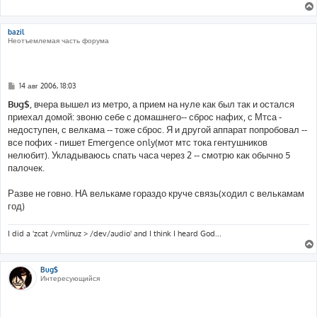
bazil
Неотъемлемая часть форума
С
14 авг 2006, 18:03
о
о
Bug$
, вчера вышел из метро, а прием на нуле как был так и остался
б
приехал домой: звоню себе с домашнего-- сброс нафих, с Мтса -
щ
е
недоступен, с велкама -- тоже сброс. Я и другой аппарат попробовал --
н
все пофих - пишет Emergence only(мот мтс тока гентушников
и
е
нелюбит). Укладываюсь спать часа через 2 -- смотрю как обычно 5
палочек.
Разве не говно. НА велькаме гораздо круче связь(ходил с велькамам
год)
I did a 'zcat /vmlinuz > /dev/audio' and I think I heard God...
Bug$
Интересующийся