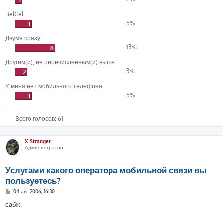
1
BelCel
5%
3
Двумя сразу
13%
8
Другим(и), не перечисленным(и) выше
3%
2
У меня нет мобильного телефона
5%
3
Всего голосов:
61
X-Stranger
Администратор
Услугами какого оператора мобильной связи вы
пользуетесь?
С
04 авг 2006, 16:30
о
о
сабж.
б
щ
е