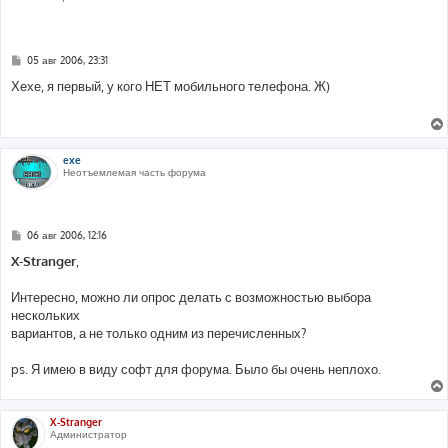
С
05 авг 2006, 23:31
о
о
Хехе, я первый, у кого НЕТ мобильного телефона. Ж)
б
щ
е
н
и
е
exe
Неотъемлемая часть форума
С
06 авг 2006, 12:16
о
о
X-Stranger
,
б
щ
е
Интересно, можно ли опрос делать с возможностью выбора
н
нескольких
и
е
вариантов, а не только одним из перечисленных?
ps. Я имею в виду софт для форума. Было бы очень неплохо.
X-Stranger
Администратор