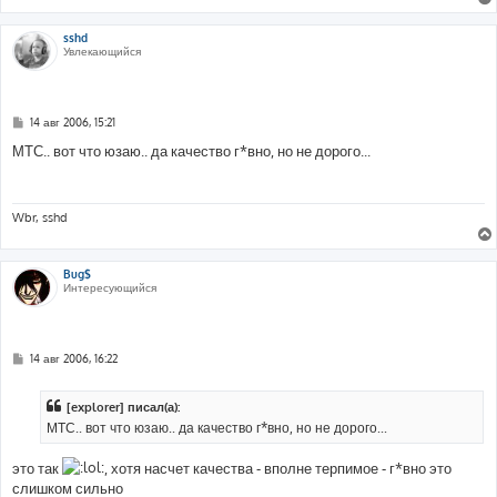
sshd
Увлекающийся
С
14 авг 2006, 15:21
о
о
МТС.. вот что юзаю.. да качество г*вно, но не дорого...
б
щ
е
н
и
Wbr, sshd
е
Bug$
Интересующийся
С
14 авг 2006, 16:22
о
о
б
[explorer] писал(а):
щ
е
МТС.. вот что юзаю.. да качество г*вно, но не дорого...
н
и
е
это так
, хотя насчет качества - вполне терпимое - г*вно это
слишком сильно