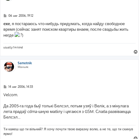
С
06 авг 2006, 19:12
о
о
exe
, я постараюсь что-нибудь придумать, когда найду свободное
б
время (сейчас занят поиском квартиры внаем, после свадьбы жить
щ
е
негде
)
н
и
е
usually I'm kind
Samotnik
Маньяк
С
14 авг 2006, 14:33
о
о
Velcom.
б
щ
е
Да 2005-га года быў толькі Белсэл, потым узяў і Велік, а з мінулага
н
лета прадаў cdma-шную мабілу і цягаюся з GSM. Слаба развіваецца
и
е
Белсэл...
Ти кажеш що ти вільний? Я хочу почути твою виразну волю, а не те, що ти скинув
ярмо!