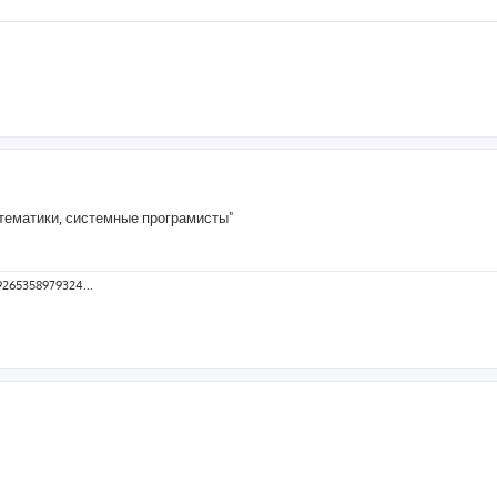
атематики, системные програмисты"
9265358979324...