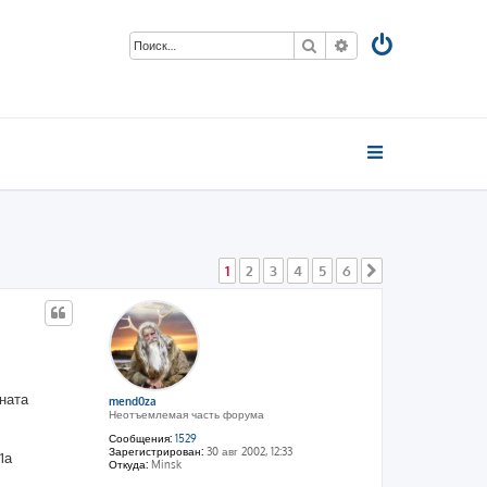
Поиск
Расширенный пои
1
2
3
4
5
6
След.
аната
mend0za
Неотъемлемая часть форума
Сообщения:
1529
Зарегистрирован:
30 авг 2002, 12:33
1а
Откуда:
Minsk