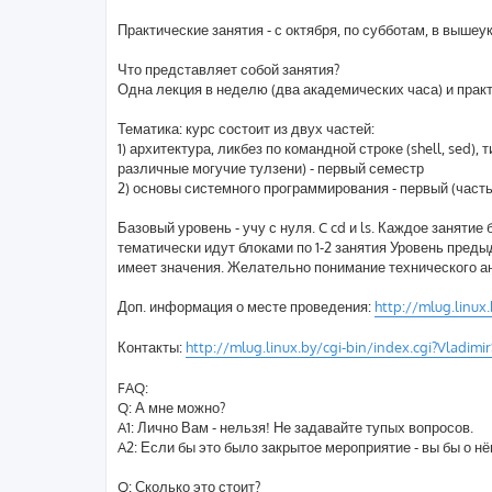
Практические занятия - с октября, по субботам, в вышеук
Что представляет собой занятия?
Одна лекция в неделю (два академических часа) и практи
Тематика: курс состоит из двух частей:
1) архитектура, ликбез по командной строке (shell, sed
различные могучие тулзени) - первый семестр
2) основы системного программирования - первый (часть
Базовый уровень - учу с нуля. C cd и ls. Каждое заняти
тематически идут блоками по 1-2 занятия Уровень преды
имеет значения. Желательно понимание технического ан
Доп. информация о месте проведения:
http://mlug.linux
Контакты:
http://mlug.linux.by/cgi-bin/index.cgi?Vladim
FAQ:
Q: А мне можно?
A1: Лично Вам - нельзя! Не задавайте тупых вопросов.
A2: Если бы это было закрытое мероприятие - вы бы о нё
Q: Сколько это стоит?