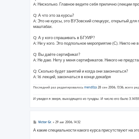
A: Нисколько. Главное ведите себя прилично (лекции пр
Q: А что это за курсы?
A: Это не курсы, это ВУЗовский спецкурс, открытый дл
маштабах.
Q: А у кого спрашивать в БГУИР?
A: Ни у кого. Это подпольное мероприятие (С). Никто не
Q: Вы даёте сертификат?
A: Не даю. Нету у меня сертификатов. Никого не предст
Q: Сколько будет занятий и когда они закончаться?
A: 16 лекций, закончаться в конце декабря
Последний раз редактировалось
mend0za
28 сен 2006, 13:36, всего ре
И увидел я зверя, выходящего из тундры. И число его было 3.1415
С
Victor Gr.
»
29 авг 2006, 14:32
о
о
А какие специальности какого курса присутствуют на эт
б
щ