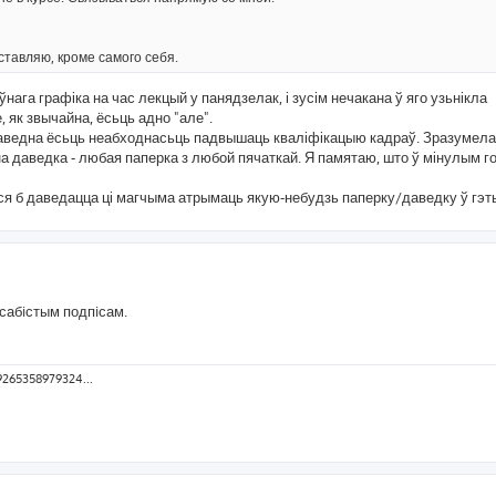
ставляю, кроме самого себя.
ага графіка на час лекцый у панядзелак, і зусім нечакана ў яго узьнікла
, як звычайна, ёсьць адно "але".
паведна ёсьць неабходнасьць падвышаць кваліфікацыю кадраў. Зразумела
на даведка - любая паперка з любой пячаткай. Я памятаю, што ў мінулым г
я б даведацца ці магчыма атрымаць якую-небудзь паперку/даведку ў гэт
асабiстым подпiсам.
9265358979324...