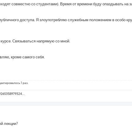
оходят совместно со студентами). Время от времени буду опаздывать на з
я публичного доступа. Я злоупотребляю служебным положением в особо кр
 в курсе. Связываться напрямую со мной.
авляю, кроме самого себя.
дактировалось 1 раз.
9265358979324...
ой лекции?