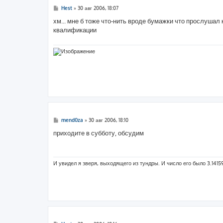
С
Hest
»
30 авг 2006, 18:07
о
о
хм... мне б тоже что-нить вроде бумажки что прослушал
б
квалификации
щ
е
н
и
е
С
mend0za
»
30 авг 2006, 18:10
о
о
приходите в субботу, обсудим
б
щ
е
н
и
И увидел я зверя, выходящего из тундры. И число его было 3.1415
е