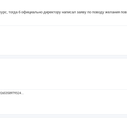
 курс, тогда б официально директору написал заяву по поводу желания п
9265358979324...