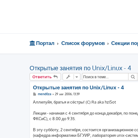
Портал
Список форумов
Секции по
Открытые занятия по Unix/Linux - 4
П
Ответить
Открытые занятия по Unix/Linux - 4
С
mend0za
»
29 авг 2006, 13:39
о
о
Аллилуйя, братья и сёстры! (C) Ra aka hziSot
б
щ
е
Лекции - начиная с 4 сентября до конца декабря, по поне
н
ФКСиС), с 8.00 до 9.35.
и
е
В эту субботу, 2 сентября, состоится организационное с
(кафедра информатики БГУИР, лаборатория unix-систем)