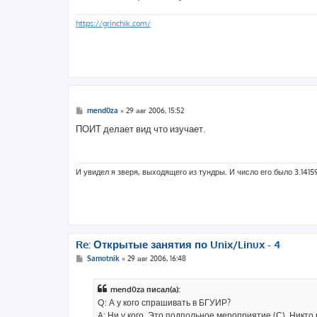
н
и
е
https://grinchik.com/
С
mend0za
»
29 авг 2006, 15:52
о
о
ПОИТ делает вид что изучает.
б
щ
е
н
и
И увидел я зверя, выходящего из тундры. И число его было 3.1415
е
Re: Открытые занятия по Unix/Linux - 4
С
Samotnik
»
29 авг 2006, 16:48
о
о
б
mend0za писал(а):
щ
е
Q: А у кого спрашивать в БГУИР?
н
A: Ни у кого. Это подпольное мероприятие (С). Никто