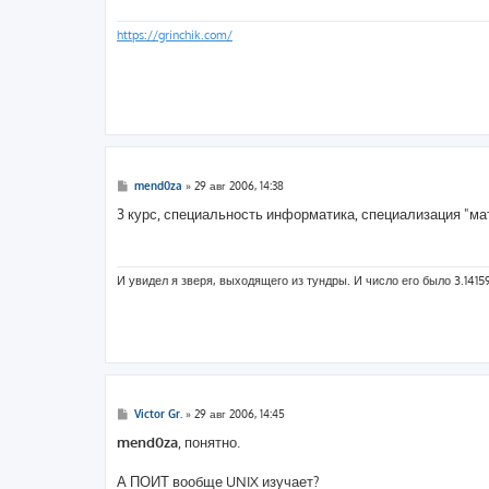
е
н
и
https://grinchik.com/
е
С
mend0za
»
29 авг 2006, 14:38
о
о
3 курс, специальность информатика, специализация "м
б
щ
е
н
и
И увидел я зверя, выходящего из тундры. И число его было 3.1415
е
С
Victor Gr.
»
29 авг 2006, 14:45
о
о
mend0za
, понятно.
б
щ
е
А ПОИТ вообще UNIX изучает?