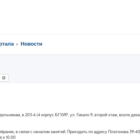
ртала
Новости
оиск
Расширенный поиск
дельникам, в 203-4 (4 корпус БГУИР, ул. Гикало 9, второй этаж, возле дек
обрание, в связи с началом занятий. Приходить по адресу Платонова 39-40
 к 10.00