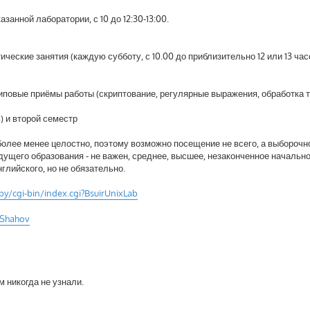
азанной лаборатории, с 10 до 12:30-13:00.
ческие занятия (каждую субботу, с 10.00 до приблизительно 12 или 13 час
), типовые приёмы работы (скриптование, регулярные выражения, обработка т
) и второй семестр
е более менее целостно, поэтому возможно посещение не всего, а выборочн
дущего образования - не важен, среднее, высшее, незаконченное начально
глийского, но не обязательно.
.by/cgi-bin/index.cgi?BsuirUnixLab
irShahov
м никогда не узнали.