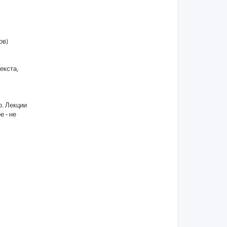
ов)
екста,
о. Лекции
е - не