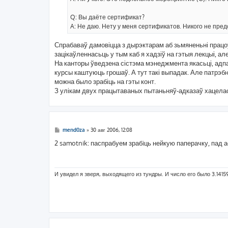
и
е
Q: Вы даёте сертификат?
A: Не даю. Нету у меня сертификатов. Никого не пред
Спрабаваў дамовіцца з дырэктарам аб зьмяненьні працоўн
зацікаўленнасьць у тым каб я хадзіў на гэтыя лекцыі, але
На канторы ўведзена сістэма мэнеджмента якасьці, ад
курсы каштуюць грошаў. А тут такі выпадак. Але патрэб
можна было зрабіць на гэты конт.
З улікам двух працытаваных пытаньняў-адказаў хацелас
С
mend0za
»
30 авг 2006, 12:08
о
о
2 samotnik: паспрабуем зрабiць нейкую паперачку, пад 
б
щ
е
н
и
И увидел я зверя, выходящего из тундры. И число его было 3.1415
е