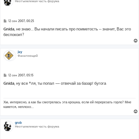
Неотъемлемая часть форума
С
12 сен 2007, 00:25
о
о
Gnida
, не знаю... Вы начали писать про поиметость -- значит, Вас это
б
беспокоит?
щ
е
н
и
е
Jay
Фанатеющий
С
12 сен 2007, 05:15
о
о
Gnida
, ну все *ля, ты попал — отвечай за базар! бугога
б
щ
е
н
и
Хм, интересно, а как бы смотрелась эта крошка, если ей перерезать горло? Мне
е
кажется, неплохо...
grub
Неотъемлемая часть форума