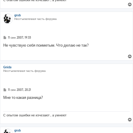
grub
Неотъемлемая часть форума
С
11 сен 2007, 19:33
о
о
Не чувствую себя поиметым. Что делаю не так?
б
щ
е
н
и
е
Gnida
Неотъемлемая часть форума
С
11 сен 2007, 20:21
о
о
Мне то какая разница?
б
щ
е
н
и
С опытом ошибки не изчезают , а умнеют
е
grub