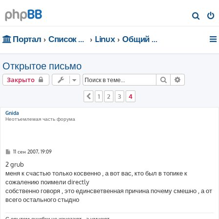
П
о
Портал
Список форумов
Linux
Общий форум
и
с
Открытое письмо
к
Поиск
Расширенн
Закрыто
1
2
3
4
Пред.
Gnida
Неотъемлемая часть форума
С
11 сен 2007, 19:09
о
о
2 grub
б
меня к счастью только косвенно , а вот вас, кто был в топике к
щ
е
сожалению поимели directly
н
собственно говоря , это единсветвенная причина почему смешно , а от
и
е
всего остального стыдно
С опытом ошибки не изчезают , а умнеют