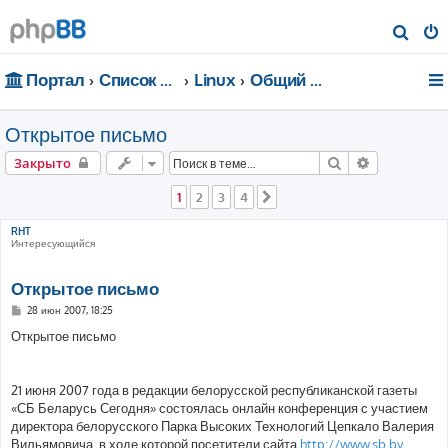
П
о
Портал
Список форумов
Linux
Общий форум
и
с
Открытое письмо
к
Поиск
Расширенн
Закрыто
1
2
3
4
След.
RHT
Интересующийся
Открытое письмо
С
28 июн 2007, 18:25
о
о
Открытое письмо
б
щ
е
н
21 июня 2007 года в редакции белорусской республиканской газеты
и
е
«СБ Беларусь Сегодня» состоялась онлайн конференция с участием
директора белорусского Парка Высоких Технологий Цепкало Валерия
Вильямовича, в ходе которой посетители сайта
http://www.sb.by