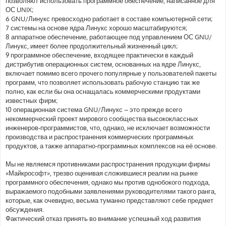
позволяют использовать программное обеспечение, написанное для
ОС UNIX;
6 GNU/Линукс превосходно работает в составе компьютерной сети;
7 системы на основе ядра Линукс хорошо масштабируются;
8 аппаратное обеспечение, работающее под управлением ОС GNU/
Линукс, имеет более продолжительный жизненный цикл;
9 программное обеспечение, входящее практически в каждый
дистрибутив операционных систем, основанных на ядре Линукс,
включает помимо всего прочего популярные у пользователей пакеты
программ, что позволяет использовать рабочую станцию так же
полно, как если бы она оснащалась коммерческими продуктами
известных фирм;
10 операционная система GNU/Линукс – это прежде всего
некоммерческий проект мирового сообщества высококлассных
инженеров-программистов, что, однако, не исключает возможности
производства и распространения коммерческих программных
продуктов, а также аппаратно-программных комплексов на её основе.
Мы не являемся противниками распространения продукции фирмы
«Майкрософт», трезво оценивая сложившиеся реалии на рынке
программного обеспечения, однако мы против однобокого подхода,
выражаемого подобными заявлениями руководителями такого ранга,
которые, как очевидно, весьма туманно представляют себе предмет
обсуждения.
Фактический отказ принять во внимание успешный ход развития