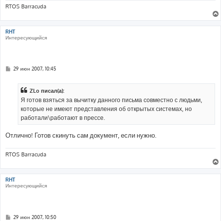
RTOS Barracuda
RHT
Интересующийся
С
29 июн 2007, 10:45
о
о
б
ZLo писал(а):
щ
е
Я готов взяться за вычитку данного письма совместно с людьми,
н
которые не имеют представления об открытых системах, но
и
е
работали\работают в прессе.
Отлично! Готов скинуть сам документ, если нужно.
RTOS Barracuda
RHT
Интересующийся
С
29 июн 2007, 10:50