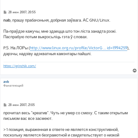
С
28 июн 2007, 20:55
о
о
nab
, прашу прабачэньня, добрная заўвага. АС GNU/Linux.
б
щ
е
Па-праўдзе кажучы, мне здаецца што тон ліста занадта рэзкі.
н
Паспрабую потым выкрэсьліць гэта ў словах.
и
е
P.S. На ЛОРы (
http://www.linux.org.ru/profile/VictorG ... id=1994259
),
дарэчы, надзіву адэкватныя камэнтары пайшлі.
https://grinchik.com/
avb
Фанатеющий
С
28 июн 2007, 21:05
о
о
прочитал весь "креатив". Чуть не умер со смеху. С таким открытым
б
письмом вас все засмеют.
щ
е
н
> 1 позиция, выраженная в ответе не является конструктивной,
и
е
поскольку является безграмотной и свидетельствует о низкой