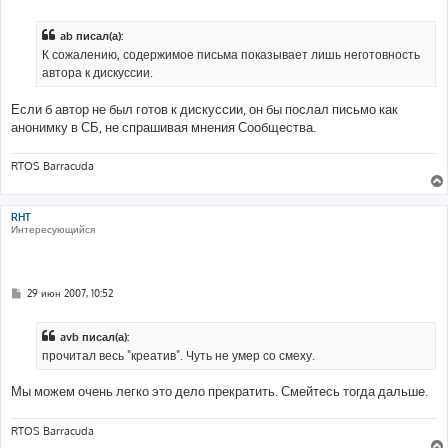
о
о
б
ab писал(а):
щ
е
К сожалению, содержимое письма показывает лишь неготовность
н
автора к дискуссии.
и
е
Если б автор не был готов к дискуссии, он бы послал письмо как
анонимку в СБ, не спрашивая мнения Сообщества.
RTOS Barracuda
RHT
Интересующийся
С
29 июн 2007, 10:52
о
о
б
avb писал(а):
щ
е
прочитал весь "креатив". Чуть не умер со смеху.
н
и
е
Мы можем очень легко это дело прекратить. Смейтесь тогда дальше.
RTOS Barracuda