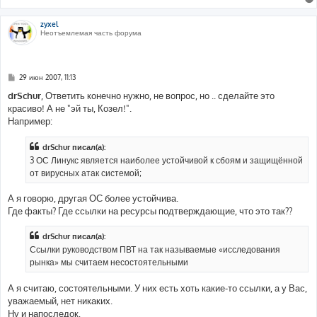
zyxel
Неотъемлемая часть форума
С
29 июн 2007, 11:13
о
о
drSchur
, Ответить конечно нужно, не вопрос, но .. сделайте это
б
красиво! А не "эй ты, Козел!".
щ
е
Например:
н
и
е
drSchur писал(а):
3 ОС Линукс является наиболее устойчивой к сбоям и защищённой
от вирусных атак системой;
А я говорю, другая ОС более устойчива.
Где факты? Где ссылки на ресурсы подтверждающие, что это так??
drSchur писал(а):
Ссылки руководством ПВТ на так называемые «исследования
рынка» мы считаем несостоятельными
А я считаю, состоятельными. У них есть хоть какие-то ссылки, а у Вас,
уважаемый, нет никаких.
Ну и напоследок,