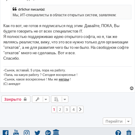
drSchur писал(а):
Мы, ИТ-специалисты в области открытых систем, заявляем:
Как-то вот, не готов я подписаться под этим. Давайте, ПОКА, Вы
будете говорить не от всех специалистов IT.
Я полностью поддерживаю идею открытого софта, но я, так же
являясь реалистом, вижу, что это все нужно только для организации
"откатов", а не для развития чего бы то ни было. На свободном софте
"откатов" много не сделаешь. Вот и все.
Спасибо.
-Сынок, вставай, 5 утра, пора на работу.
-Папа, на какую работу ? Сегодня воскресенье !
-Сынок, какое воскресенье ! Мы же
негры
!
(С) анекдот
Закрыто
1
2
3
4
След.
Перейти