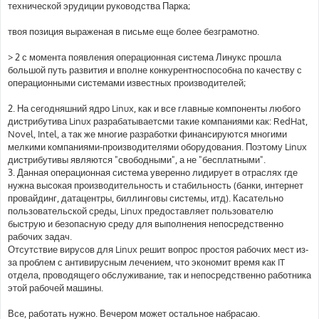
технической эрудиции руководства Парка;
твоя позиция выраженая в письме еще более безграмотно.
> 2 с момента появления операционная система Линукс прошла
большой путь развития и вполне конкурентноспособна по качеству с
операционными системами известных производителей;
2. На сегодняшний ядро Linux, как и все главные компоненты любого
дистрибутива Linux разрабатываетсми такие компаниями как: RedHat,
Novel, Intel, а так же многие разработки финансируются многими
мелкими компаниями-производителями оборудования. Поэтому Linux
дистрибутивы являются "свободными", а не "бесплатными".
3. Данная операционная система уверенно лидирует в отраслях где
нужна высокая производительность и стабильность (банки, интернет
провайдинг, датацентры, биллинговы системы, итд). Касательно
пользовательской среды, Linux предоставляет пользователю
быструю и безопасную среду для выполнения непосредственно
рабочих задач.
Отсутствие вирусов для Linux решит вопрос простоя рабочих мест из-
за проблем с антивирусным лечением, что экономит время как IT
отдела, проводящего обслуживание, так и непосредственно работника
этой рабочей машины.
Все, работать нужно. Вечером может остальное набрасаю.