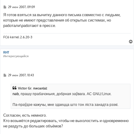
С
29 июн 2007, 09:09
о
о
Я готов взяться за вычитку данного письма совместно с людьми,
б
которые не имеют представления об открытых системах, но
щ
е
работали\работают в прессе.
н
и
е
FC6 kernel 2.6.20-3
RHT
Интересующийся
С
29 июн 2007, 10:43
о
о
б
Victor Gr. писал(а):
щ
е
nab
, прашу прабачэньня, добрная заўвага. АС GNU/Linux.
н
и
е
Па-праўдзе кажучы, мне здаецца што тон ліста занадта рэзкі.
Согласен, есть немного.
Кто возьмётся редактировать, чтобы не выхолостить и одновременно
не раздуть до больших объёмов?