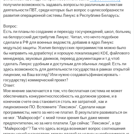
получили возможность задавать вопросы по различным аспектам
деятельности ПВТ, среди которых был вопрос о целесообразности
развития операционной системы Линукс в Республике Беларусь:
Вопрос:
Есть ли планы по созданию и переходу госучреждений, школ, больниц
на белорусский дистрибутив Линукс. Читал, что нечто подобное
сделали в РФ для военных ведомств, добавив в ядро Линукс
модуль(и) защиты. Усилия белорусских программистов можно было
бы направить на доработку( и хорошую локализацию) KDE, файлового
менеджера, звуковых движков, перевод документации и т.д чтоб
сделать Линукс удобным и доступным для обычных людей. Есть ли
здесь возможность для деятельности государства в рамках открытой
лицензии, на Ваш взгляд? Или нужно создавать(финансировать -
государству) коммерческий проект?
Ответ:
Мое мнение заключается в том, что бесплатная система не может
обеспечивать конкурентноспособность на должном уровне, и в
конечном счете она становится столь же затратной , как и
лицензионное ПО. Вспомните "Лексикон". Сделали наши
программисты, никто за него не платил. В результате развиваться он
не мог. "Майкрософт" с моей точки зрения был даже менее
предпочтителен, но за него платили. Где сейчас "Лексикон", а где
"Майкрософт"? Так что здесь всегда возникает вопрос соотношения
между ценой и качеством, между платой за услугу и необходимостью