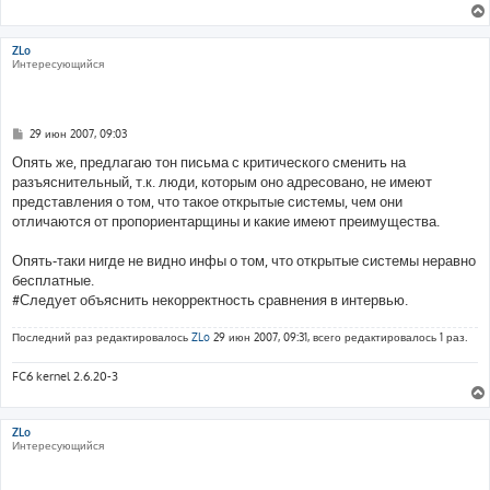
ZLo
Интересующийся
С
29 июн 2007, 09:03
о
о
Опять же, предлагаю тон письма с критического сменить на
б
разъяснительный, т.к. люди, которым оно адресовано, не имеют
щ
е
представления о том, что такое открытые системы, чем они
н
отличаются от пропориентарщины и какие имеют преимущества.
и
е
Опять-таки нигде не видно инфы о том, что открытые системы неравно
бесплатные.
#Следует объяснить некорректность сравнения в интервью.
Последний раз редактировалось
ZLo
29 июн 2007, 09:31, всего редактировалось 1 раз.
FC6 kernel 2.6.20-3
ZLo
Интересующийся