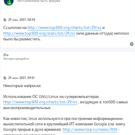
Неотъемлемая часть форума
С
29 июн 2007, 08:58
о
о
Ссылочки на
http://www.top500.org/charts/list/29/os
и
б
http://www.top500.org/stats/list/29/os
(или данные оттуда) неплохо
щ
е
было бы разместить.
н
и
е
ZLo
Интересующийся
С
29 июн 2007, 09:01
о
о
Некоторые наброски:
б
щ
е
Использование ОС GNU/Linux на суперкомпьютерах
н
http://www.top500.org/charts/list/29/os
, входящих в топ500 самых
и
е
высокопроизводительных.
Как известно, linux используется при построении информационно-
вычислительной сети в крупнейшей ИТ-компании Google (см. книгу
Google прорыв в духе времени).
http://www.nixp.ru/news/3155
-
оттолкнуться можно отсюда.