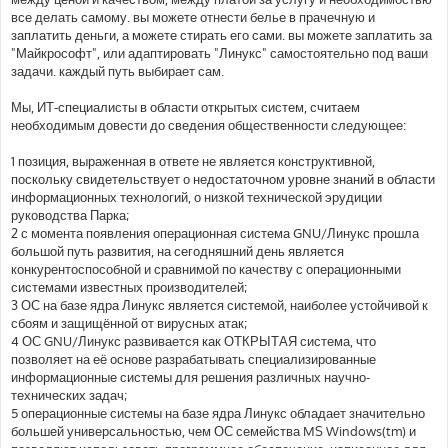
все делать самому. вы можете отнести белье в прачечную и
заплатить деньги, а можете стирать его сами. вы можете заплатить за
"Майкрософт", или адаптировать "Линукс" самостоятельно под ваши
задачи. каждый путь выбирает сам.
Мы, ИТ-специалисты в области открытых систем, считаем
необходимым довести до сведения общественности следующее:
1 позиция, выраженная в ответе не является конструктивной,
поскольку свидетельствует о недостаточном уровне знаний в области
информационных технологий, о низкой технической эрудиции
руководства Парка;
2 с момента появления операционная система GNU/Линукс прошла
большой путь развития, на сегодняшний день является
конкурентоспособной и сравнимой по качеству с операционными
системами известных производителей;
3 ОС на базе ядра Линукс является системой, наиболее устойчивой к
сбоям и защищённой от вирусных атак;
4 ОС GNU/Линукс развивается как ОТКРЫТАЯ система, что
позволяет на её основе разрабатывать специализированные
информационные системы для решения различных научно-
технических задач;
5 операционные системы на базе ядра Линукс обладает значительно
большей универсальностью, чем ОС семейства MS Windows(tm) и