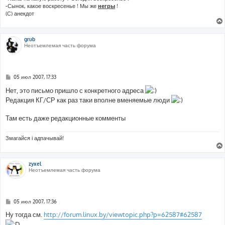
-Сынок, какое воскресенье ! Мы же
негры
!
(С) анекдот
grub
Неотъемлемая часть форума
С
05 июл 2007, 17:33
о
о
Нет, это письмо пришло с конкретного адреса
б
Редакция КГ/СР как раз таки вполне вменяемые люди
щ
е
н
Там есть даже редакционные комменты
и
е
Змагайся і адпачывай!
zyxel
Неотъемлемая часть форума
С
05 июл 2007, 17:36
о
о
Ну тогда см.
http://forum.linux.by/viewtopic.php?p=62587#62587
б