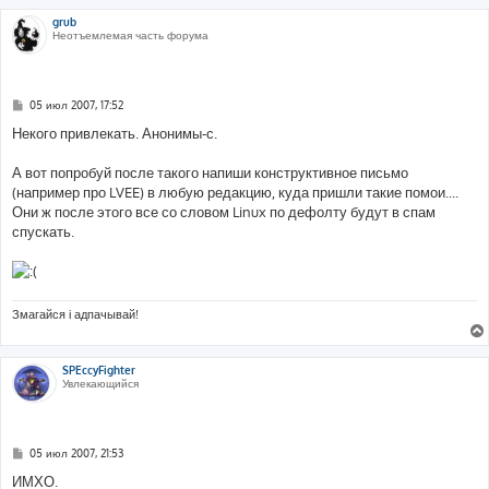
grub
Неотъемлемая часть форума
С
05 июл 2007, 17:52
о
о
Некого привлекать. Анонимы-с.
б
щ
е
А вот попробуй после такого напиши конструктивное письмо
н
(например про LVEE) в любую редакцию, куда пришли такие помои....
и
е
Они ж после этого все со словом Linux по дефолту будут в спам
спускать.
Змагайся і адпачывай!
SPEccyFighter
Увлекающийся
С
05 июл 2007, 21:53
о
о
ИМХО.