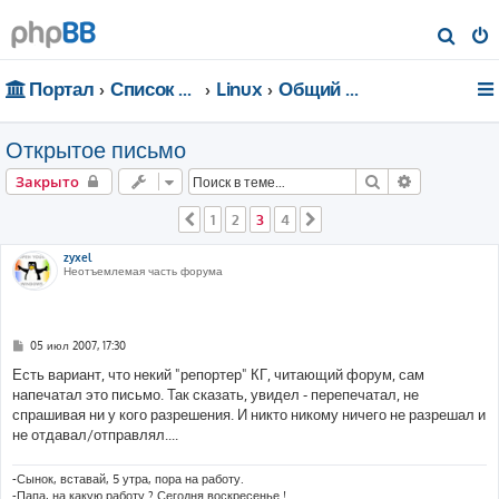
П
о
Портал
Список форумов
Linux
Общий форум
и
с
Открытое письмо
к
Поиск
Расширенн
Закрыто
1
2
3
4
Пред.
След.
zyxel
Неотъемлемая часть форума
С
05 июл 2007, 17:30
о
о
Есть вариант, что некий "репортер" КГ, читающий форум, сам
б
напечатал это письмо. Так сказать, увидел - перепечатал, не
щ
е
спрашивая ни у кого разрешения. И никто никому ничего не разрешал и
н
не отдавал/отправлял....
и
е
-Сынок, вставай, 5 утра, пора на работу.
-Папа, на какую работу ? Сегодня воскресенье !