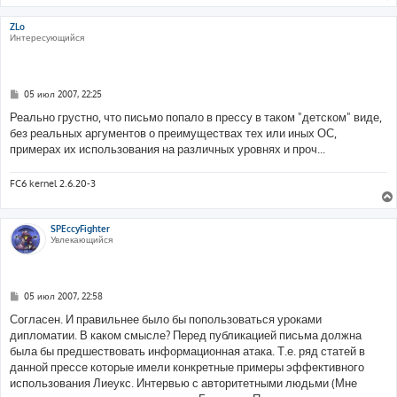
ZLo
Интересующийся
С
05 июл 2007, 22:25
о
о
Реально грустно, что письмо попало в прессу в таком "детском" виде,
б
без реальных аргументов о преимуществах тех или иных ОС,
щ
е
примерах их использования на различных уровнях и проч...
н
и
е
FC6 kernel 2.6.20-3
SPEccyFighter
Увлекающийся
С
05 июл 2007, 22:58
о
о
Согласен. И правильнее было бы попользоваться уроками
б
дипломатии. В каком смысле? Перед публикацией письма должна
щ
е
была бы предшествовать информационная атака. Т.е. ряд статей в
н
данной прессе которые имели конкретные примеры эффективного
и
е
использования Лиеукс. Интервью с авторитетными людьми (Мне