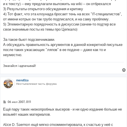
е
и к тексту) -- ему предлагали выложить на wiki -- он отбрехался
3) Результаты открытого обсуждения и критику
4) Тот факт, что эта клоунада бросает тень на всех "IT-специалистов",
от имени котрых он так грубо подписался, и на саму проблему.
5) Элементарную порядочность в дискуссии (зачем-то подтер все
свои значимые посты из темы про Цепкало)
За такое бьют подсвечниками.
А обсуждать правильность аргументов в данной конкретной писульке
после таких ужасающих "ляпов" в ее подаче -- даже как то и
неуместно.
Змагайся і адпачывай!
mend0za
Неотъемлемая часть форума
С
06 июл 2007, 01:11
о
о
Ещё пару таких низкопробных высеров - и ни одно издание больше не
б
возьмёт наших материалов.
щ
е
н
Alice D. Saemon ещё мягко откомментировала, к счастью у неё с
и