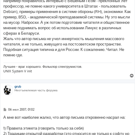
например понравилось интервью с Бешеным Псом - преклонных лет
профессор, не помню какого университета в Штатах - пользователь
Debian), примеры применения в системе обороны (RH), экономики. Как
пример, BSD, - академической преподаваемой системы. Ну это мысли
на мусор. Наброски. А уж потом подготовив читателя и общественное
мнение поднимать вопрос об использовании Линукс в различных
сферах в Беларуси.
Жаль что автор письма не учел иннертность мышления массового
читателя, и не только, живущего на постсоветском пространстве.
Подобная ситуация типична и для России. К сожалению. Читал. Не
помню где.
Лучшее - враг хорошего. Фольклор спектрумистов.
UNIX System V init
grub
Неотъемлемая часть форума
С
06 июл 2007, 01:02
о
о
А мне вот наиболее жалко, что автор письма откровенно насрал на:
б
щ
е
1) Правила этикета (говорить только за себя)
н
2) Традиции открытой разработки (это относится не только к софту но
и