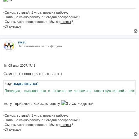
щ
е
н
и
-Сынок, вставай, 5 утра, пора на работу.
е
-Папа, на какую работу ? Сегодня воскресенье !
-Сынок, какое воскресенье ! Мы же
негры
!
(С) анекдот
zyxel
Неотъемлемая часть форума
С
05 июл 2007, 17:48
о
о
Самое страшное, что вот за это
б
щ
КОД:
ВЫДЕЛИТЬ ВСЁ
е
н
Позиция, выраженная в ответе не является конструктивной, поск
и
е
могут привлечь как за клевету
Жалко детей.
-Сынок, вставай, 5 утра, пора на работу.
-Папа, на какую работу ? Сегодня воскресенье !
-Сынок, какое воскресенье ! Мы же
негры
!
(С) анекдот