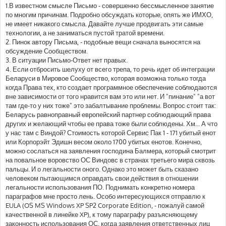
б
1.В известном смысле Письмо - совершенно бессмысленное занятие
щ
е
по многим причинам. Подробно обсуждать которые, опять же ИМХО,
н
не имеет никакого смысла. Давайте лучше продвигать эти самые
и
е
технологии, а не заниматься пустой тратой времени.
2. Пинок автору Письма, - подобные вещи сначала выносятся на
обсуждение Сообществом.
3. В ситуации Письмо-Ответ нет правых.
4. Если отбросить шелуху от всего трепа, то речь идет об интеграции
Беларуси в Мировое Сообщество, которая возможна только тогда
когда Права тех, кто создает программное обеспечение соблюдаются
вне зависимости от того нравится вам это или нет. И "пинание" "а вот
там где-то у них тоже" это забалтывание проблемы. Вопрос стоит так:
Беларусь равноправный европейский партнер соблюдающий права
других и желающий чтобы ее права тоже были соблюдены. Хм... А что
у нас там с Виндой? Стоимость которой Сервис Пак 1 - 171 убитый енот
или Корпорэйт Эдишн весом около 1700 убитых енотов. Конечно,
можно сослаться на заявления господина Балмера, который смотрит
на повальное воровство ОС Виндовс в странах третьего мира сквозь
пальцы. И о легальности оного. Однако это может быть сказано
человеком пытающимся оправдать свои действия в отношении
легальности использования ПО. Поднимать конкретно номера
параграфов мне просто лень. Особо интересующихся отправлю к
EULA (OS MS Windows XP SP2 Corporate Edition, - пожалуй самой
качественной в линейке XP), к тому параграфу разъясняющему
законность использования ОС, когда заявления ответственных лиц