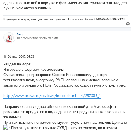
е
адекватностью всё в порядке и фактическим материалом она владеет
лучше, чем автор анонимки.
И увидел я зверя, выходящего из тундры. И число его было 3.14159265358979324...
Serj
Неотъемлемая часть форума
С
06 июл 2007, 09:33
о
о
Увидел на лоре:
б
Интервью с Сергеем Ковалевским
щ
е
CNews задал ряд вопросов Сергею Ковалевскому, доктору
н
технических наук, академику РАЕН связанных с использованием
и
е
закрытого и открытого ПО в Российских государственных структурах.
http://www.cnews.ru/reviews/index.shtml ... 4/257385_1
Понравилось наглядное объяснение халявной для Микрософта
рекламы его продуктов и подсадка на эти продукты в школах за наши
же деньги.
Ну и так, намного пограмотнее мужик тусует, чем наш земляк Цепкало
Про отсутствие открытых СУБД конечно слажал, но в целом