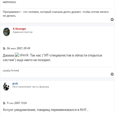
неплохо.
Программист - это человек, который сначала долго думает, чтобы потом ничего
не делать.
X-Stranger
Администратор
С
06 июл 2007, 09:49
о
о
Дааааа
Так нас ("ИТ-специалистов в области открытых
б
систем") еще никто не позорил.
щ
е
н
и
usually I'm kind
е
grub
Неотъемлемая часть форума
С
11 сен 2007, 13:24
о
о
Ахтунг-уведомление, товарищ переименовался в RHT...
б
щ