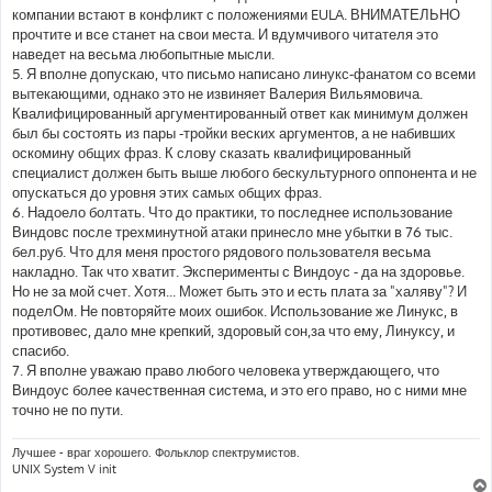
компании встают в конфликт с положениями EULA. ВНИМАТЕЛЬНО
прочтите и все станет на свои места. И вдумчивого читателя это
наведет на весьма любопытные мысли.
5. Я вполне допускаю, что письмо написано линукс-фанатом со всеми
вытекающими, однако это не извиняет Валерия Вильямовича.
Квалифицированный аргументированный ответ как минимум должен
был бы состоять из пары -тройки веских аргументов, а не набивших
оскомину общих фраз. К слову сказать квалифицированный
специалист должен быть выше любого бескультурного оппонента и не
опускаться до уровня этих самых общих фраз.
6. Надоело болтать. Что до практики, то последнее использование
Виндовс после трехминутной атаки принесло мне убытки в 76 тыс.
бел.руб. Что для меня простого рядового пользователя весьма
накладно. Так что хватит. Эксперименты с Виндоус - да на здоровье.
Но не за мой счет. Хотя... Может быть это и есть плата за "халяву"? И
поделОм. Не повторяйте моих ошибок. Использование же Линукс, в
противовес, дало мне крепкий, здоровый сон,за что ему, Линуксу, и
спасибо.
7. Я вполне уважаю право любого человека утверждающего, что
Виндоус более качественная система, и это его право, но с ними мне
точно не по пути.
Лучшее - враг хорошего. Фольклор спектрумистов.
UNIX System V init