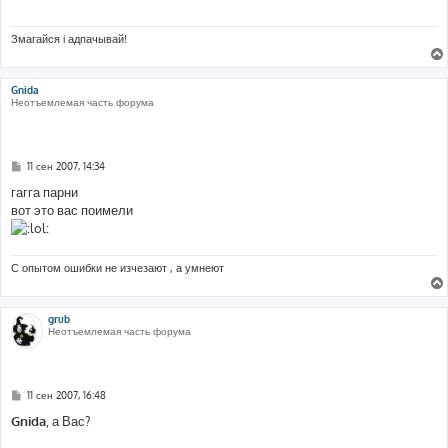
е
н
и
Змагайся і адпачывай!
е
Gnida
Неотъемлемая часть форума
С
11 сен 2007, 14:34
о
о
гагга парни
б
вот это вас поимели
щ
е
н
и
е
С опытом ошибки не изчезают , а умнеют
grub
Неотъемлемая часть форума
С
11 сен 2007, 16:48
о
о
Gnida
, а Вас?
б
щ