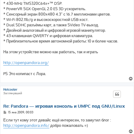
* 430-MHz TMS320C64x+™ DSP.
* PowerVR SGX OpenGL 2.0 ES 3D ускоритель.
* Сенсорный экран 800x480 4.3" с 16.7 миллионами цветов.
* Wi-Fi 802.11b/g и высокоскоростной USB-хост.
* Dual SDHC разъёмы карт, а также SVideo TV-выход.
* Двойной аналоговый и цифровой игровой манипулятор.
* 43-клавишная QWERTY и цифровая клавиатура.
* Приблизительное время автономной работы: 10 и более часов.
На этом устройстве можно как работать, так и играть
http://openpandora.org/
PS Это копипаст с Лора.
Hotcooler
Заглянувший
Re: Pandora — игровая консоль и UMPC под GNU/Linux
С
15 янв 2009, 00:03
о
о
Если тут кому этот девайс ещё интересен, то замутил блог :
б
http://openpandora.info/
добро пожаловать =)
щ
е
н