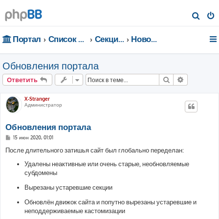
П
о
Портал
Список форумов
Секции портала
Новости портала
и
с
Обновления портала
к
Поиск
Расширен
Ответить
X-Stranger
Администратор
Обновления портала
С
15 июн 2020, 01:01
о
о
После длительного затишья сайт был глобально переделан:
б
щ
Удалены неактивные или очень старые, необновляемые
е
субдомены
н
и
е
Вырезаны устаревшие секции
Обновлён движок сайта и попутно вырезаны устаревшие и
неподдерживаемые кастомизации