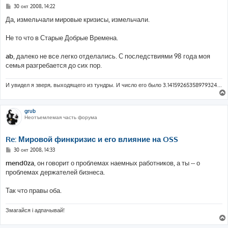
С
30 окт 2008, 14:22
о
о
Да, измельчали мировые кризисы, измельчали.
б
щ
е
Не то что в Старые Добрые Времена.
н
и
е
ab
, далеко не все легко отделались. С последствиями 98 года моя
семья разгребается до сих пор.
И увидел я зверя, выходящего из тундры. И число его было 3.14159265358979324...
grub
Неотъемлемая часть форума
Re: Мировой финкризис и его влияние на OSS
С
30 окт 2008, 14:33
о
о
mend0za
, он говорит о проблемах наемных работников, а ты -- о
б
проблемах держателей бизнеса.
щ
е
н
Так что правы оба.
и
е
Змагайся і адпачывай!