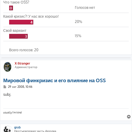
Что такое OSS?
Голосов нет
0
Какой кризис?! У нас все хорошо!
20%
4
Свой вариант
15%
3
Всего голосов:
20
X-Stranger
Администратор
Мировой финкризис и его влияние на OSS
С
29 окт 2008, 10:46
о
о
subj.
б
щ
е
н
и
usually I'm kind
е
grub
Неотъемлемая часть форума