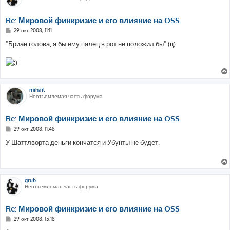
Re: Мировой финкризис и его влияние на OSS
С
29 окт 2008, 11:11
о
о
"Бриан голова, я бы ему палец в рот не положил бы" (ц)
б
щ
е
н
и
е
mihail
Неотъемлемая часть форума
Re: Мировой финкризис и его влияние на OSS
С
29 окт 2008, 11:48
о
о
У Шаттлворта деньги кончатся и Убунты не будет.
б
щ
е
н
и
е
grub
Неотъемлемая часть форума
Re: Мировой финкризис и его влияние на OSS
С
29 окт 2008, 15:18
о