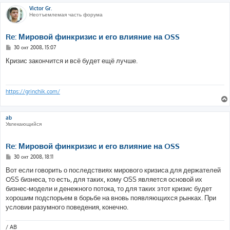
Victor Gr.
Неотъемлемая часть форума
Re: Мировой финкризис и его влияние на OSS
С
30 окт 2008, 15:07
о
о
Кризис закончится и всё будет ещё лучше.
б
щ
е
н
и
https://grinchik.com/
е
ab
Увлекающийся
Re: Мировой финкризис и его влияние на OSS
С
30 окт 2008, 18:11
о
о
Вот если говорить о последствиях мирового кризиса для держателей
б
OSS бизнеса, то есть, для таких, кому OSS является основой их
щ
е
бизнес-модели и денежного потока, то для таких этот кризис будет
н
хорошим подспорьем в борьбе на вновь появляющихся рынках. При
и
е
условии разумного поведения, конечно.
/ AB