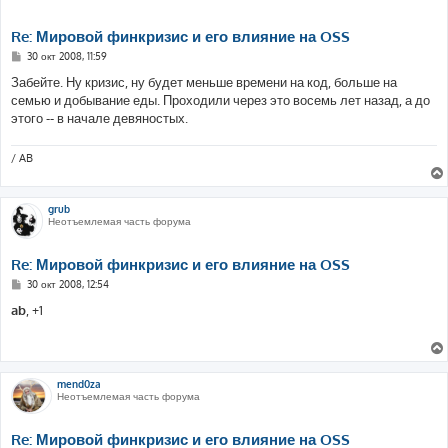
Re: Мировой финкризис и его влияние на OSS
С
30 окт 2008, 11:59
о
о
Забейте. Ну кризис, ну будет меньше времени на код, больше на
б
семью и добывание еды. Проходили через это восемь лет назад, а до
щ
е
этого -- в начале девяностых.
н
и
е
/ AB
grub
Неотъемлемая часть форума
Re: Мировой финкризис и его влияние на OSS
С
30 окт 2008, 12:54
о
о
ab
, +1
б
щ
е
н
и
е
mend0za
Неотъемлемая часть форума
Re: Мировой финкризис и его влияние на OSS