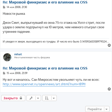
Re: Мировой финкризис и его влияние на OSS
С
14 ноя 2008, 21:30
о
о
Новости рынка
б
щ
е
Джон Смит, выпрыгнувший из окна 75-го этажа на Уолл-стрит, после
н
удара о землю подпрыгнул на 10 метров, чем немного отыграл свое
и
е
утреннее падение.
И увидел я зверя, выходящего из тундры. И число его было 3.14159265358979324...
mihail
Неотъемлемая часть форума
Re: Мировой финкризис и его влияние на OSS
С
15 ноя 2008, 23:39
о
о
Ну вот и началось. Сан Микросистем увольняет чуть ли не всех:
б
http://www.opennet.ru/opennews/art.shtml?num=18911
щ
е
н
и
е
Закрыто
Перейти