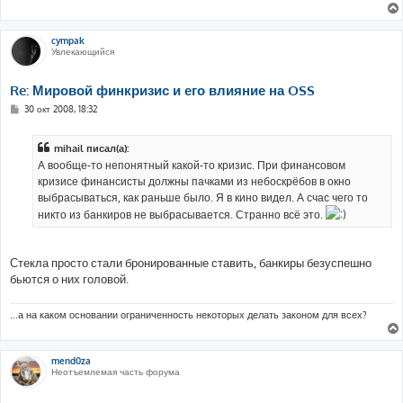
cympak
Увлекающийся
Re: Мировой финкризис и его влияние на OSS
С
30 окт 2008, 18:32
о
о
б
mihail писал(а):
щ
е
А вообще-то непонятный какой-то кризис. При финансовом
н
кризисе финансисты должны пачками из небоскрёбов в окно
и
е
выбрасываться, как раньше было. Я в кино видел. А счас чего то
никто из банкиров не выбрасывается. Странно всё это.
Стекла просто стали бронированные ставить, банкиры безуспешно
бьются о них головой.
...а на каком основании ограниченность некоторых делать законом для всех?
mend0za
Неотъемлемая часть форума