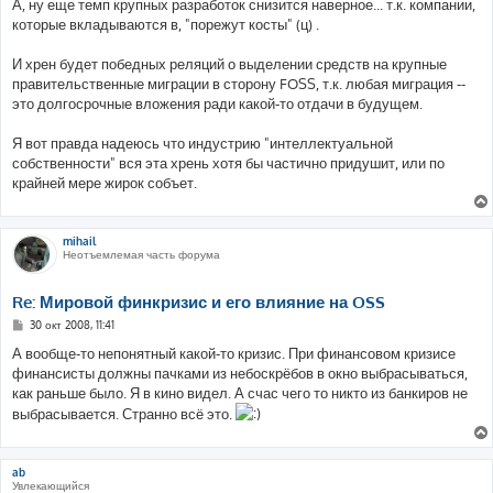
о
А, ну еще темп крупных разработок снизится наверное... т.к. компании,
б
которые вкладываются в, "порежут косты" (ц) .
щ
е
н
И хрен будет победных реляций о выделении средств на крупные
и
е
правительственные миграции в сторону FOSS, т.к. любая миграция --
это долгосрочные вложения ради какой-то отдачи в будущем.
Я вот правда надеюсь что индустрию "интеллектуальной
собственности" вся эта хрень хотя бы частично придушит, или по
крайней мере жирок собъет.
mihail
Неотъемлемая часть форума
Re: Мировой финкризис и его влияние на OSS
С
30 окт 2008, 11:41
о
о
А вообще-то непонятный какой-то кризис. При финансовом кризисе
б
финансисты должны пачками из небоскрёбов в окно выбрасываться,
щ
е
как раньше было. Я в кино видел. А счас чего то никто из банкиров не
н
выбрасывается. Странно всё это.
и
е
ab
Увлекающийся