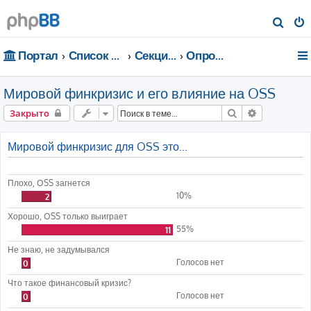
П
о
Портал
Список форумов
Секции портала
Опросы
и
с
Мировой финкризис и его влияние на OSS
к
Поиск
Расширенн
Закрыто
Мировой финкризис для OSS это...
Плохо, OSS загнется
10%
2
Хорошо, OSS только выиграет
55%
11
Не знаю, не задумывался
Голосов нет
0
Что такое финансовый кризис?
Голосов нет
0