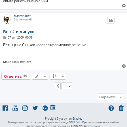
е
опыта работы имено с ним.
н
и
е
MasterChief
Заглянувший
Re: c# и линукс
С
07 сен 2009, 00:33
о
о
Есть Qt на С++ как кросплатформенное решение...
б
щ
е
н
и
Make Linux not love!
е
Ответить
1
2
Пред.
Перейти
ProLight Style by
Ian Bradley
Материалы портала распространяются под GNU GPL. При использовании любых
материалов портала ссылка на Linux.by обязательна