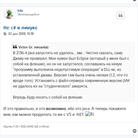
kdu
Увлекающийся
Re: c# и линукс
С
02 дек 2008, 10:38
о
о
б
Victor Gr. писал(а):
щ
е
В 213б-4 Java запустить не удалось... мм... Честно сказать, саму
н
Джаву не проверял. Мне нужен был Eclipse (который у меня был с
и
е
собой на флешке), но он не запустился, сославшись на некую
"программу выполнила недопустимую операцию" в DLL-ке, из
установленной джавы. Версия там была очень низкая (1.2, что-то
вроде того). Установить с файл-сервера современную версию JVM
не удалось из-за "студенческого" аккаунта.
Впредь буду носить с собой на флешке.
И это правильно, и это
возможно
, ибо это Java. А теперь покажите
мне, как можно проделать то же с VS и .NET.
Ubuntu 11.10 + KDE (AMD 64) in Minsk