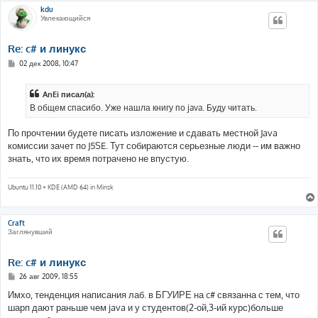
kdu
Увлекающийся
Re: c# и линукс
С
02 дек 2008, 10:47
о
о
б
AnEi писал(а):
щ
е
В общем спасибо. Уже нашла книгу по java. Буду читать.
н
и
е
По прочтении будете писать изложение и сдавать местной Java
комиссии зачет по J5SE. Тут собираются серьезные люди -- им важно
знать, что их время потрачено не впустую.
Ubuntu 11.10 + KDE (AMD 64) in Minsk
Craft
Заглянувший
Re: c# и линукс
С
26 авг 2009, 18:55
о
о
Имхо, тенденция написания лаб. в БГУИРЕ на c# связанна с тем, что
б
шарп дают раньше чем java и у студентов(2-ой,3-ий курс)больше
щ