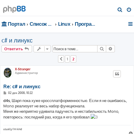
П
о
Портал
Список форумов
Linux
Программирование
и
с
c# и линукс
к
Поиск
Расширен
Ответить
1
2
Пред.
X-Stranger
Администратор
Re: c# и линукс
С
02 дек 2008, 10:22
о
о
d4s
, Шарп пока хуже кроссплатформенностью. Если я не ошибаюсь,
б
Mono реализует не весь набор функционала.
щ
е
Меня же неприятно удивила падучесть и нестабильность Mono,
н
повторюсь: последний раз, когда я его пробовал
и
е
usually I'm kind